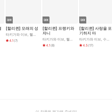
결
[할리퀸] 모래의 성
[할리퀸] 프랭키와
[할리퀸] 사랑을 포
쟈니
기하지 마
타키가와 이브
,
헬렌 비안친
타키가와 이브
,
헬렌 마이어스
타키가와 이브
,
수잔 맬러리
4.1
(
7
)
4.1
(
8
)
4.5
(
17
)
이 작품을 평가해 주세요!