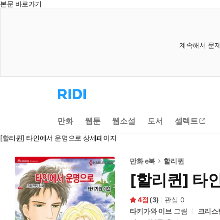
본문 바로가기
계속해서 문제
리
디
홈
으
만화
웹툰
웹소설
도서
셀렉트
로
이
[할리퀸] 타인에서 운명으로 상세페이지
동
만화 e북
할리퀸
[할리퀸] 타
4
(
3
)
관심
0
타키가와 이브
그림
크리스