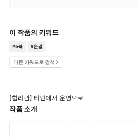
이 작품의 키워드
#
e북
#
완결
다른 키워드로 검색
[할리퀸] 타인에서 운명으로
작품 소개
잭과 테스가 결혼했을 때, 주위 사람들 모두가 이상적인 커플이
는 새 남편과 기댈 곳이 필요했으니까. 그러나 사실 테스의 마음
날밤부터 각방을 쓰자는 제안을 해오고….