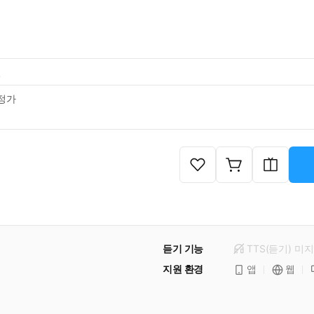
일
정가
듣기 기능
TTS(듣기)
미
지
지원 환경
앱
웹