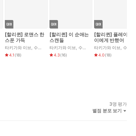
[할리퀸] 로맨스 한
[할리퀸] 이 순애는
[할리퀸] 플레이보
스푼 가득
스캔들
이에게 반했어
타키가와 이브
,
수잔 맬러리
타키가와 이브
,
수잔 맬러리
타키가와 이브
,
수잔 맬러리
4.1
(
18
)
4.3
(
16
)
4.0
(
18
)
3
명 평가
별점 분포 보기