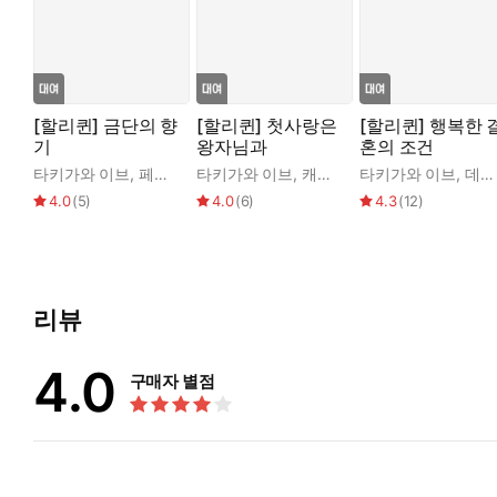
[할리퀸] 금단의 향
[할리퀸] 첫사랑은
[할리퀸] 행복한 
기
왕자님과
혼의 조건
타키가와 이브
,
페니 조던
타키가와 이브
,
캐슬린 젠슨
타키가와 이브
,
데비 매컴버
4.0
(
5
)
4.0
(
6
)
4.3
(
12
)
리뷰
4.0
구매자 별점