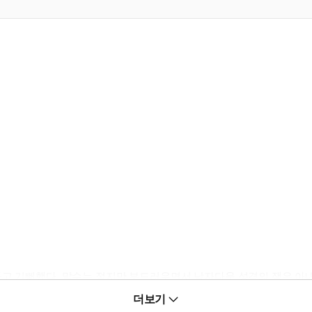
라고 기뻐했다. 말수는 적지만 부드러우면서 남자다운 성격의 잭은 아
에는 남몰래 애태우고 있는 다른 남자가 있었다― 아무도 눈치 채지 못
더보기