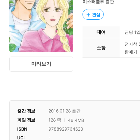
미스터블루
출판
관심
대여
권당 1
전자책 
소장
판매가
미리보기
출간 정보
2016.01.28
출간
파일 정보
128 쪽
46.4MB
ISBN
9788929764623
UCI
-