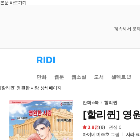
본문 바로가기
계속해서 문제
리
디
홈
으
만화
웹툰
웹소설
도서
셀렉트
로
이
[할리퀸] 영원한 사랑 상세페이지
동
만화 e북
할리퀸
[할리퀸] 영
3.8
(
6
)
관심
0
아야베 미즈호
그림
사라 