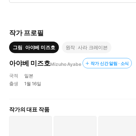
작가 프로필
그림
아야베 미즈호
원작
사라 크레이븐
아야베 미즈호
작가 신간 알림 · 소식
Mizuho Ayabe
국적
일본
출생
1월 16일
작가의 대표 작품