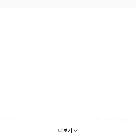
워를 마치고 나온 남자는 미칼리스 테오다키스. 세계적인 호텔 체인의 
트에게 그는 미간을 좁히며 가까스로 몸을 가리고 있던 시트를 걷어냈다
더보기
워지지 않는 각인을 새기듯 그녀의 입술을 빼앗는데?!