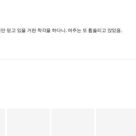
너만 믿고 있을 거란 착각을 하다니. 여주는 또 휩쓸리고 앉았음.