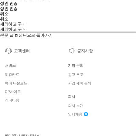
성인 인증
성인 인증
취소
취소
제외하고 구매
제외하고 구매
본문 끝
최상단으로 돌아가기
고객센터
공지사항
서비스
기타 문의
제휴카드
원고 투고
뷰어 다운로드
사업 제휴 문의
CP사이트
회사
리디바탕
회사 소개
인재채용
리디(주) 사업자 정보