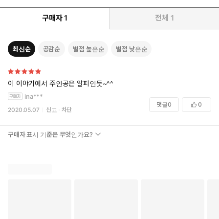
구매자
1
전체
1
최신순
공감순
별점 높은순
별점 낮은순
이 이야기에서 주인공은 알피인듯~^^
ina***
댓글
0
0
2020.05.07
신고
차단
구매자 표시 기준은 무엇인가요?