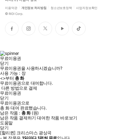
이용약관
개인정보 처리방침
청소년보호정책
사업자정보확인
©
RIDI Corp.
페
인
트
유
틱
이
스
위
튜
톡
스
타
터
브
북
그
램
무료이용권
닫기
무료이용권을 사용하시겠습니까?
사용 가능 :
장
<
>부터
총
화
무료이용권으로 대여합니다.
다른 방법으로 결제
무료이용권
닫기
무료이용권으로
총
화
대여 완료했습니다.
남은 작품 :
총
화
(
원)
남은 작품 결제하기
대여한 작품 바로보기
도움말
닫기
[할리퀸] 크리스마스 광상곡
- 본 작품은
1일
마다
1
편씩 무료
입니다.