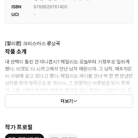
ISBN
9788929761400
UCI
-
[할리퀸] 크리스마스 광상곡
작품 소개
내 선택이 틀린 건 아니겠지? 헤일리는 오늘부터 가정부로 일하게
됐다. 이것도 다 시카고에서 만난 남자 때문이야. 그 남자, 패트릭은
이 지방에 살고 있다고 했다. 헤일리는 바다를 건너 딱 한 번 만났던
남자를 찾아 영국으로 온 것이다. 그 정열적인 하룻밤을 잊지 못해
서. 그를 사랑하게 되어 버려서. 불안을 안고 헤일리가 일하기로 한
집의 벨을 누르자, 이윽고 문이 열렸다. …이런 기적이 있을까? 문을
더보기
열고 나타난 건, 패트릭 바로 그 사람이었다!
작가 프로필