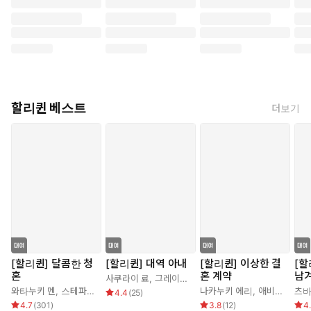
할리퀸 베스트
더보기
[할리퀸] 달콤한 청
[할리퀸] 대역 아내
[할리퀸] 이상한 결
[할
혼
혼 계약
남
사쿠라이 료
,
그레이스 그린
와타누키 멘
,
스테파니 로렌스
나카누키 에리
,
애비 그린
츠바
4.4
(
25
)
4.7
(
301
)
3.8
(
12
)
4