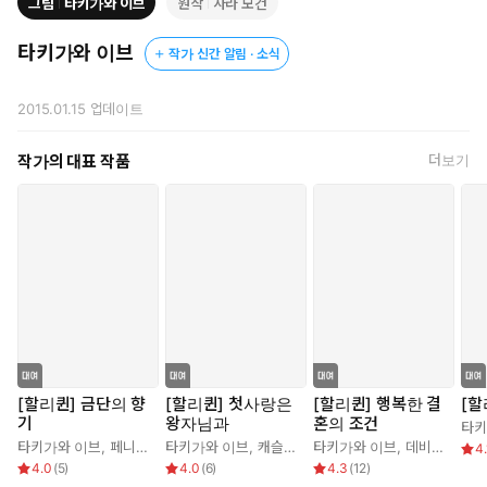
그림
타키가와 이브
원작
사라 모건
타키가와 이브
작가 신간 알림 · 소식
2015.01.15
업데이트
작가의 대표 작품
더보기
[할리퀸] 금단의 향
[할리퀸] 첫사랑은
[할리퀸] 행복한 결
[할
기
왕자님과
혼의 조건
타키
타키가와 이브
,
페니 조던
타키가와 이브
,
캐슬린 젠슨
타키가와 이브
,
데비 매컴버
4.
4.0
(
5
)
4.0
(
6
)
4.3
(
12
)