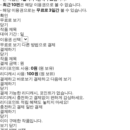
-
최근
10편
은 해당 이용권으로 볼 수 없습니다.
- 해당 이용권으로는
무료로
3일
간
볼 수 있습니다.
확인
무료로 보기
닫기
작품 제목
대여 기간 :
일
이용권 선택
무료로 보기
다른 방법으로 결제
결제하기
닫기
작품 제목
결제 금액 :
원
리디포인트 사용:
0
원
(
원 보유)
리디캐시 사용:
100
원
(
원 보유)
결제하고 바로보기
결제하고 다음에 보기
결제하기
닫기
결제 가능한 리디캐시, 포인트가 없습니다.
리디캐시 충전하고 결제없이 편하게 감상하세요.
리디포인트 적립 혜택도 놓치지 마세요!
충전하고 결제
일반 결제
결제하기
닫기
이미 구매한 작품입니다.
보기
닫기
결제 방법 선택