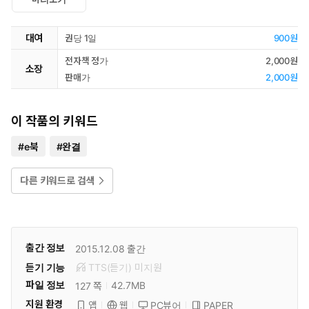
대여
권당 1일
900원
전자책 정가
2,000원
소장
판매가
2,000원
이 작품의 키워드
#
e북
#
완결
다른 키워드로 검색
출간 정보
2015.12.08
출간
듣기 기능
TTS(듣기)
미
지원
파일 정보
42.7MB
127 쪽
지원 환경
PC뷰어
PAPER
앱
웹