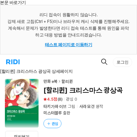
본문 바로가기
인
스
리디 접속이 원활하지 않습니다.
턴
강제 새로 고침(Ctrl + F5)이나 브라우저 캐시 삭제를 진행해주세요.
트
검
계속해서 문제가 발생한다면 리디 접속 테스트를 통해 원인을 파악
색
하고 대응 방법을 안내드리겠습니다.
테스트 페이지로 이동하기
검
리
로그인
색
디
[할리퀸] 크리스마스 광상곡 상세페이지
홈
으
로
만화 e북
할리퀸
이
[할리퀸] 크리스마스 광상곡
동
4.5
(
8
)
관심
0
타키가와 이브
그림
사라 모건
원작
미스터블루
출판
관심
미리보기