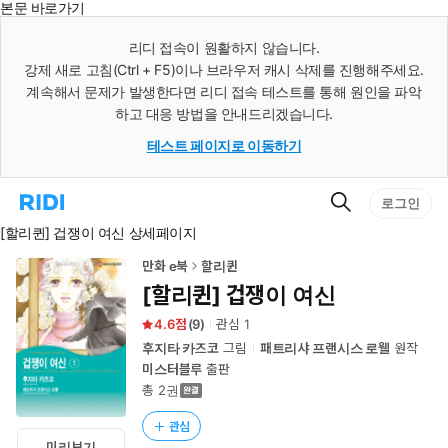
본문 바로가기
인
스
리디 접속이 원활하지 않습니다.
턴
강제 새로 고침(Ctrl + F5)이나 브라우저 캐시 삭제를 진행해주세요.
트
검
계속해서 문제가 발생한다면 리디 접속 테스트를 통해 원인을 파악
색
하고 대응 방법을 안내드리겠습니다.
테스트 페이지로 이동하기
검
리
로그인
색
디
[할리퀸] 겁쟁이 여신 상세페이지
홈
으
로
만화 e북
할리퀸
이
[할리퀸] 겁쟁이 여신
동
4.6
(
9
)
관심
1
후지타 카즈코
그림
패트리샤 프랜시스 로웰
원작
미스터블루
출판
총 2권
관심
미리보기