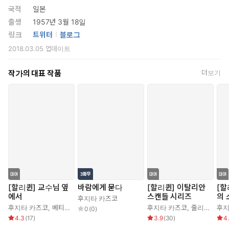
국적
일본
출생
1957년 3월 18일
링크
트위터
블로그
2018.03.05
업데이트
작가의 대표 작품
더보기
[할리퀸] 교수님 옆
바람에게 묻다
[할리퀸] 이탈리안
[할
에서
스캔들 시리즈
의 
후지타 카즈코
후지타 카즈코
,
베티 닐스
후지타 카즈코
,
줄리아 제임스
후지
0
(
0
)
4.3
(
17
)
3.9
(
30
)
4