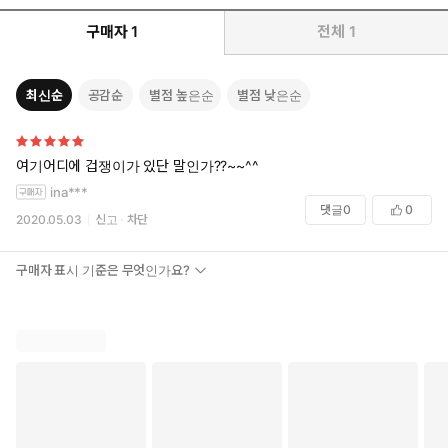
구매자
1
전체
1
최신순
공감순
별점 높은순
별점 낮은순
여기어디에 겁쟁이가 있단 말인가??~~^^
ina***
댓글
0
0
2020.05.03
신고
차단
구매자 표시 기준은 무엇인가요?