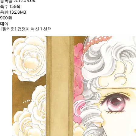
등록일
2012.05.04
쪽수
158쪽
용량
132.8MB
900
원
대여
[할리퀸] 겁쟁이 여신 1 선택