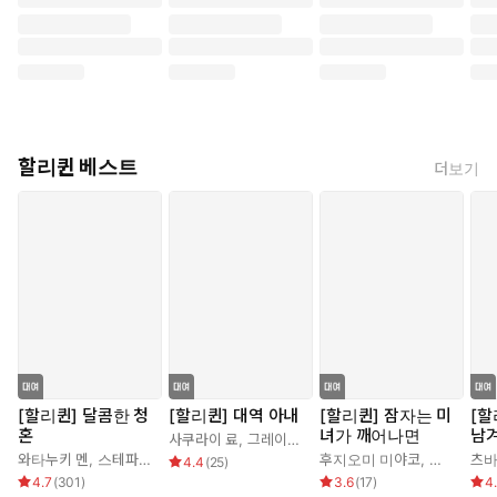
할리퀸 베스트
더보기
[할리퀸] 달콤한 청
[할리퀸] 대역 아내
[할리퀸] 잠자는 미
[할
혼
녀가 깨어나면
남
사쿠라이 료
,
그레이스 그린
와타누키 멘
,
스테파니 로렌스
후지오미 미야코
,
조안 엘리
츠바
4.4
(
25
)
4.7
(
301
)
3.6
(
17
)
4