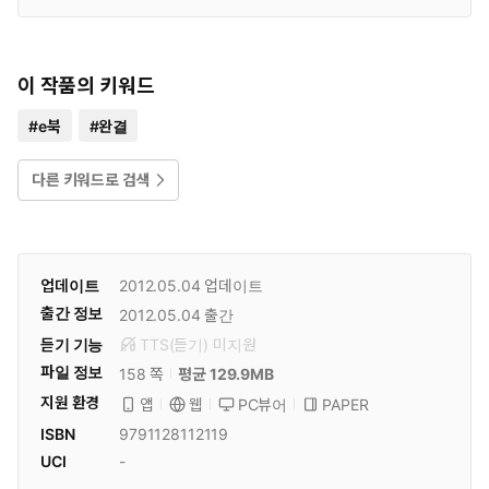
이 작품의 키워드
#
e북
#
완결
다른 키워드로 검색
업데이트
2012.05.04
업데이트
출간 정보
2012.05.04
출간
듣기 기능
TTS(듣기)
미
지원
파일 정보
158 쪽
평균 129.9MB
지원 환경
PC뷰어
PAPER
앱
웹
ISBN
9791128112119
UCI
-