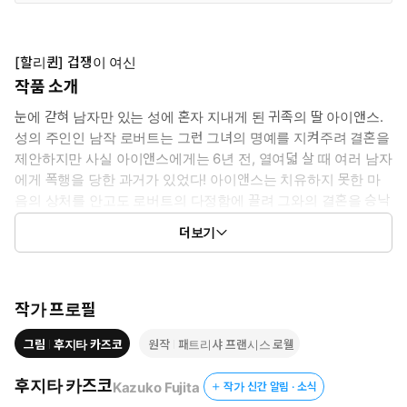
[할리퀸] 겁쟁이 여신
작품 소개
눈에 갇혀 남자만 있는 성에 혼자 지내게 된 귀족의 딸 아이앤스.
성의 주인인 남작 로버트는 그런 그녀의 명예를 지켜주려 결혼을
제안하지만 사실 아이앤스에게는 6년 전, 열여덟 살 때 여러 남자
에게 폭행을 당한 과거가 있었다! 아이앤스는 치유하지 못한 마
음의 상처를 안고도 로버트의 다정함에 끌려 그와의 결혼을 승낙
하지만…. 할리퀸 오리지널에 게재되어 절대적인 인기를 끈 히스
더보기
토리컬(historical) 충격작.
작가 프로필
그림
후지타 카즈코
원작
패트리샤 프랜시스 로웰
후지타 카즈코
Kazuko Fujita
작가 신간 알림 · 소식