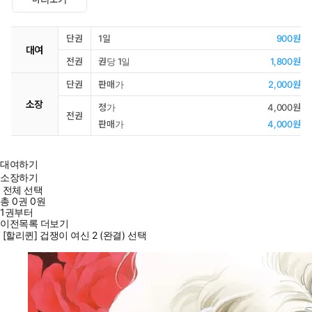
단권
1일
900원
대여
전권
권당 1일
1,800원
단권
판매가
2,000원
소장
정가
4,000원
전권
판매가
4,000원
대여하기
소장하기
전체 선택
총
0
권
0원
1권부터
이전목록 더보기
[할리퀸] 겁쟁이 여신 2 (완결) 선택