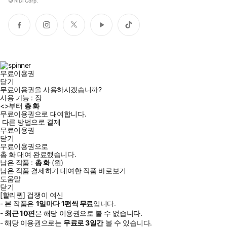
©
RIDI Corp.
페
인
트
유
틱
이
스
위
튜
톡
스
타
터
브
북
그
램
무료이용권
닫기
무료이용권을 사용하시겠습니까?
사용 가능 :
장
<
>부터
총
화
무료이용권으로 대여합니다.
다른 방법으로 결제
무료이용권
닫기
무료이용권으로
총
화
대여 완료했습니다.
남은 작품 :
총
화
(
원)
남은 작품 결제하기
대여한 작품 바로보기
도움말
닫기
[할리퀸] 겁쟁이 여신
- 본 작품은
1일
마다
1
편씩 무료
입니다.
-
최근
10편
은 해당 이용권으로 볼 수 없습니다.
- 해당 이용권으로는
무료로
3일
간
볼 수 있습니다.