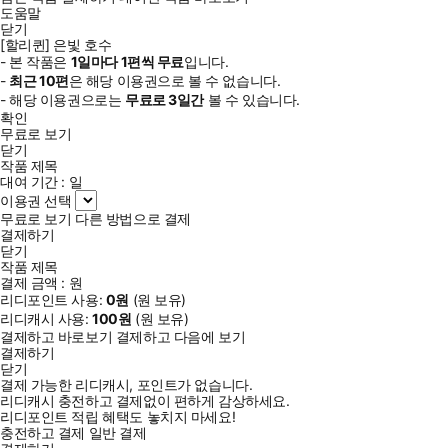
도움말
닫기
[할리퀸] 은빛 호수
- 본 작품은
1일
마다
1
편씩 무료
입니다.
-
최근
10편
은 해당 이용권으로 볼 수 없습니다.
- 해당 이용권으로는
무료로
3일
간
볼 수 있습니다.
확인
무료로 보기
닫기
작품 제목
대여 기간 :
일
이용권 선택
무료로 보기
다른 방법으로 결제
결제하기
닫기
작품 제목
결제 금액 :
원
리디포인트 사용:
0
원
(
원 보유)
리디캐시 사용:
100
원
(
원 보유)
결제하고 바로보기
결제하고 다음에 보기
결제하기
닫기
결제 가능한 리디캐시, 포인트가 없습니다.
리디캐시 충전하고 결제없이 편하게 감상하세요.
리디포인트 적립 혜택도 놓치지 마세요!
충전하고 결제
일반 결제