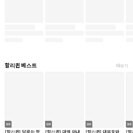
할리퀸 베스트
더보기
[할리퀸] 달콤한 청
[할리퀸] 대역 아내
[할리퀸] 대부호와
[할