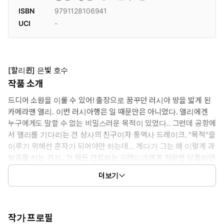
ISBN
9791128106941
UCI
-
[할리퀸] 은빛 호수
작품 소개
드디어 소원을 이룰 수 있어! 출장으로 꿈꾸던 러시아 땅을 밟게 된
카메라맨 앨리. 이번 러시아행은 일 때문만은 아니었다. 앨리에겐
누구에게도 말할 수 없는 비밀스러운 목적이 있었다.. 그런데 공항에
서 앨리를 기다리는 건 상사의 친구이자 통역사 드레이크. "목적"을
이루기 위해선 혼자가 되어야만 하는데... 게다가 그는 왜 이렇게 과
보호를 하는 거지...?! 뭐든 간섭하는 드레이크에게 처음엔 당황하던
앨리. 하지만, 냉정하게 뿌리치기엔 큰 키에 검은 머리를 한 드레이
더보기
크는 너무나도 매력적이고...!
작가 프로필