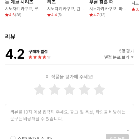
는 계보 시리즈
리즈
부를 찾을 때
시노
시노자키 카쿠코
,
루시 고든
시노자키 카쿠코
,
린다 하워드
시노자키 카쿠코
,
파멜라 잉그램
3.
4.6
(
28
)
4.4
(
5
)
4.7
(
12
)
리뷰
4.2
5
명 평가
구매자 별점
별점 분포 보기
이 작품을 평가해 주세요!
스포일러가 있습니다.
리뷰 등록