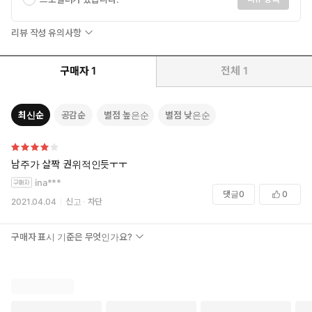
리뷰 작성 유의사항
구매자
1
전체
1
최신순
공감순
별점 높은순
별점 낮은순
남주가 살짝 권위적인듯ㅜㅜ
ina***
댓글
0
0
2021.04.04
신고
차단
구매자 표시 기준은 무엇인가요?