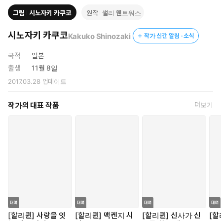
그림
시노자키 카쿠코
원작
샐리 웬트워스
시노자키 카쿠코
Kakuko Shinozaki
작가 신간 알림 · 소식
국적
일본
출생
11월 8일
2017.03.28
업데이트
작가의 대표 작품
더보기
[할리퀸] 사랑을 잇
[할리퀸] 맥켄지 시
[할리퀸] 신사가 신
[할