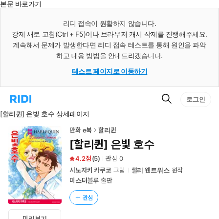
본문 바로가기
인
스
리디 접속이 원활하지 않습니다.
턴
강제 새로 고침(Ctrl + F5)이나 브라우저 캐시 삭제를 진행해주세요.
트
검
계속해서 문제가 발생한다면 리디 접속 테스트를 통해 원인을 파악
색
하고 대응 방법을 안내드리겠습니다.
테스트 페이지로 이동하기
검
리
로그인
색
디
[할리퀸] 은빛 호수 상세페이지
홈
으
로
만화 e북
할리퀸
이
[할리퀸] 은빛 호수
동
4.2
(
5
)
관심
0
시노자키 카쿠코
그림
샐리 웬트워스
원작
미스터블루
출판
관심
미리보기