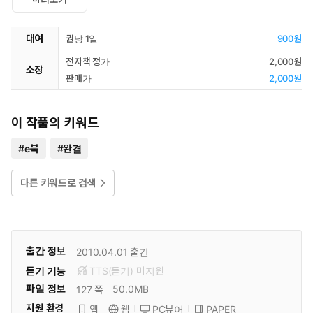
대여
권당 1일
900원
전자책 정가
2,000원
소장
판매가
2,000원
이 작품의 키워드
#
e북
#
완결
다른 키워드로 검색
출간 정보
2010.04.01
출간
듣기 기능
TTS(듣기)
미
지원
파일 정보
50.0MB
127 쪽
지원 환경
PC뷰어
PAPER
앱
웹