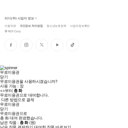
리디(주) 사업자 정보
이용약관
개인정보 처리방침
청소년보호정책
사업자정보확인
©
RIDI Corp.
페
인
트
유
틱
이
스
위
튜
톡
스
타
터
브
북
그
램
무료이용권
닫기
무료이용권을 사용하시겠습니까?
사용 가능 :
장
<
>부터
총
화
무료이용권으로 대여합니다.
다른 방법으로 결제
무료이용권
닫기
무료이용권으로
총
화
대여 완료했습니다.
남은 작품 :
총
화
(
원)
남은 작품 결제하기
대여한 작품 바로보기