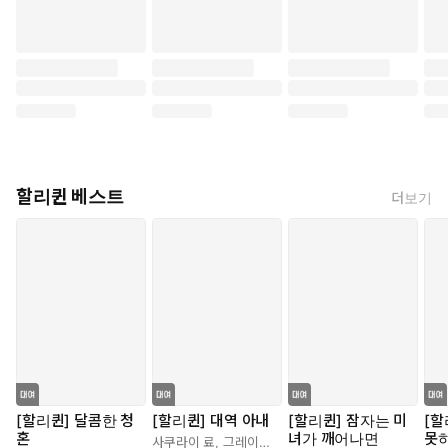
할리퀸 베스트
더보기
[할리퀸] 달콤한 청
[할리퀸] 대역 아내
[할리퀸] 잠자는 미
[할
혼
녀가 깨어나면
못
사쿠라이 료
,
그레이스 그린