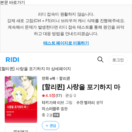
본문 바로가기
인
스
리디 접속이 원활하지 않습니다.
턴
강제 새로 고침(Ctrl + F5)이나 브라우저 캐시 삭제를 진행해주세요.
트
검
계속해서 문제가 발생한다면 리디 접속 테스트를 통해 원인을 파악
색
하고 대응 방법을 안내드리겠습니다.
테스트 페이지로 이동하기
검
리
로그인
색
디
[할리퀸] 사랑을 포기하지 마 상세페이지
홈
으
로
만화 e북
할리퀸
이
[할리퀸] 사랑을 포기하지 마
동
4.5
(
17
)
관심
0
타키가와 이브
그림
수잔 맬러리
원작
미스터블루
출판
총 2권
관심
미리보기