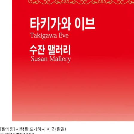
[할리퀸] 사랑을 포기하지 마 2 (완결)