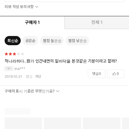
리뷰 작성 유의사항
구매자
1
전체
1
최신순
공감순
별점 높은순
별점 낮은순
적나라하다..뭔가 인간내면의 밑바닥을 본것같은 기분이라고 할까?
ina***
댓글
0
0
2019.10.31
신고
차단
구매자 표시 기준은 무엇인가요?