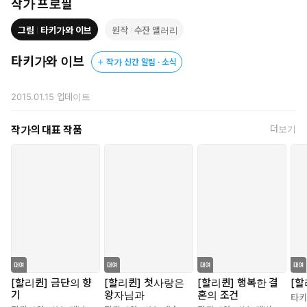
작가 프로필
그림
타키가와 이브
원작
수잔 맬러리
타키가와 이브
작가 신간 알림 · 소식
2015.01.15
업데이트
작가의 대표 작품
더보기
[할리퀸] 금단의 향
[할리퀸] 첫사랑은
[할리퀸] 행복한 결
[할
기
왕자님과
혼의 조건
타키