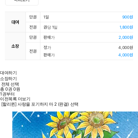
단권
1일
900원
대여
전권
권당 1일
1,800원
단권
판매가
2,000원
소장
정가
4,000원
전권
판매가
4,000원
대여하기
소장하기
전체 선택
총
0
권
0원
1권부터
이전목록 더보기
[할리퀸] 사랑을 포기하지 마 2 (완결) 선택