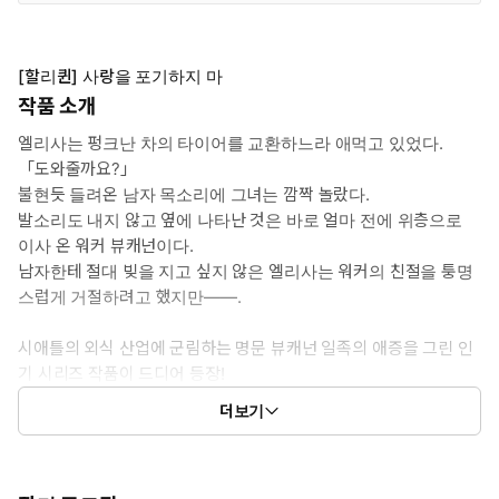
[할리퀸] 사랑을 포기하지 마
작품 소개
엘리사는 펑크난 차의 타이어를 교환하느라 애먹고 있었다.
「도와줄까요?」
불현듯 들려온 남자 목소리에 그녀는 깜짝 놀랐다.
발소리도 내지 않고 옆에 나타난 것은 바로 얼마 전에 위층으로
이사 온 워커 뷰캐넌이다.
남자한테 절대 빚을 지고 싶지 않은 엘리사는 워커의 친절을 퉁명
스럽게 거절하려고 했지만――.
시애틀의 외식 산업에 군림하는 명문 뷰캐넌 일족의 애증을 그린 인
기 시리즈 작품이 드디어 등장!
더보기
* 「[할리퀸] 플레이보이에게 반했어, [할리퀸] 이 순애는 스캔들,
[할리퀸] 로맨스 한 스푼 가득」 스핀오프 작품.