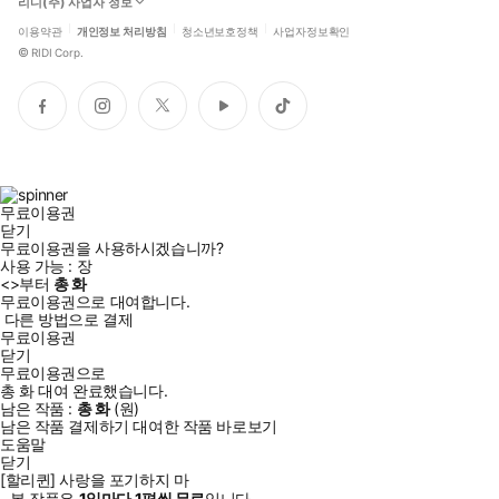
리디(주) 사업자 정보
이용약관
개인정보 처리방침
청소년보호정책
사업자정보확인
©
RIDI Corp.
페
인
트
유
틱
이
스
위
튜
톡
스
타
터
브
북
그
램
무료이용권
닫기
무료이용권을 사용하시겠습니까?
사용 가능 :
장
<
>부터
총
화
무료이용권으로 대여합니다.
다른 방법으로 결제
무료이용권
닫기
무료이용권으로
총
화
대여 완료했습니다.
남은 작품 :
총
화
(
원)
남은 작품 결제하기
대여한 작품 바로보기
도움말
닫기
[할리퀸] 사랑을 포기하지 마
- 본 작품은
1일
마다
1
편씩 무료
입니다.