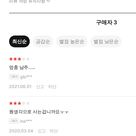
리뷰 작성 유의사항
구매자
3
최신순
공감순
별점 높은순
별점 낮은순
멍충 남주......
glo***
2021.06.01
신고
차단
뭔생각으로 사는겁니까요ㅜㅜ
ina***
2020.03.04
신고
차단