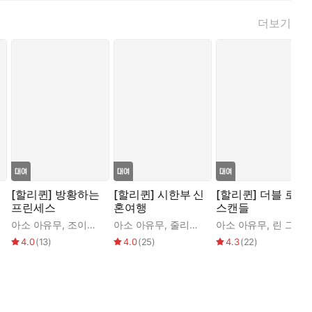
더보기
[할리퀸] 방황하는
[할리퀸] 시한부 신
[할리퀸] 더블 로열
프린세스
혼여행
스캔들
아소 아유무
,
조이스 설리반
아소 아유무
,
줄리아 제임스
아소 아유무
,
린 그레이엄
4.0
(
13
)
4.0
(
25
)
4.3
(
22
)