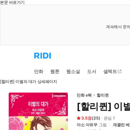
본문 바로가기
계속해서 문제
리
디
홈
으
만화
웹툰
웹소설
도서
셀렉트
로
이
[할리퀸] 이별의 대가 상세페이지
동
만화 e북
할리퀸
[할리퀸] 이
3.5
(
25
)
관심
1
아소 아유무
그림
재클린 