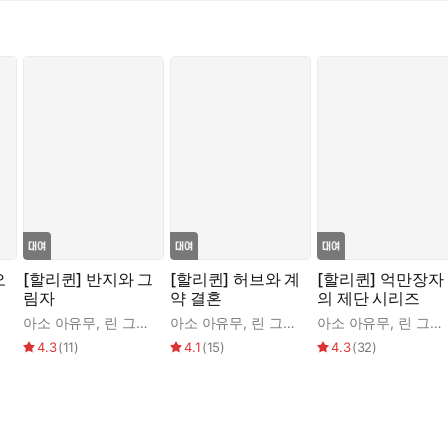
오
[할리퀸] 반지와 그
[할리퀸] 허브와 계
[할리퀸] 억만장자
림자
약 결혼
의 제단 시리즈
아소 아유무
,
린 그레이엄
아소 아유무
,
린 그레이엄
아소 아유무
,
린 그레이엄
4.3
(
11
)
4.1
(
15
)
4.3
(
32
)