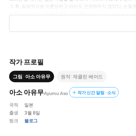
그 후, 일방적으로 이혼당하고 아이도 인정해주지 않았다. 눈물로
닉은 다시 나타나 관계 회복을 요구한다.
대체 어쩔 생각이지? 저항하고 싶은데, 그의 눈동자에 아직도 사로
작가 프로필
그림
아소 아유무
원작
재클린 베어드
아소 아유무
작가 신간 알림 · 소식
Ayumu Aso
국적
일본
출생
3월 8일
링크
블로그