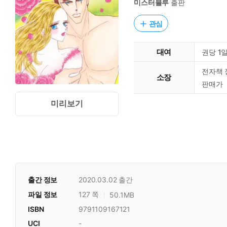
미스터블루
출판
관심
대여
권당 1
전자책 
소장
판매가
미리보기
출간 정보
2020.03.02
출간
파일 정보
127 쪽
50.1MB
ISBN
9791109167121
UCI
-