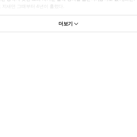
 지새던 그때부터 4년이 흘렀다.
더보기
잡히고 말 것 같아...