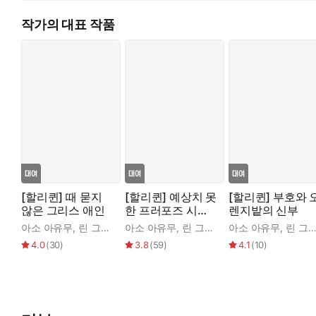
작가의 대표 작품
[할리퀸] 때 묻지
[할리퀸] 예상치 못
[할리퀸] 부호와 
않은 그리스 애인
한 프러포즈 시리
렌지밭의 신부
즈
아소 아유무
,
린 그레이엄
아소 아유무
,
린 그레이엄
아소 아유무
,
린 그레이엄
4.0
(
30
)
3.8
(
59
)
4.1
(
10
)