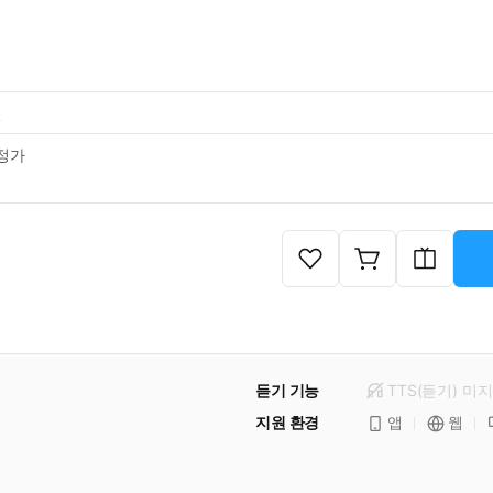
일
정가
듣기 기능
TTS(듣기)
미
지
지원 환경
앱
웹