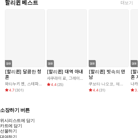
할리퀸 베스트
더보기
[할리퀸] 달콤한 청
[할리퀸] 대역 아내
[할리퀸] 빗속의 만
[할
혼
남
혼 
사쿠라이 료
,
그레이스 그린
와타누키 멘
,
스테파니 로렌스
쿠보타 나오코
,
제시카 스틸
나카
4.4
(
25
)
4.7
(
301
)
4.4
(
31
)
3
소장하기 버튼
위시리스트에 담기
카트에 담기
선물하기
대여하기