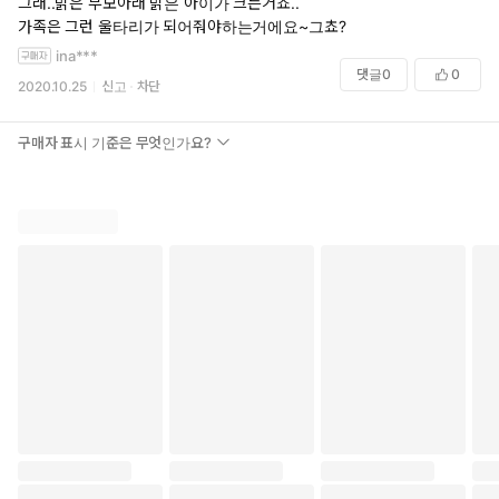
그래..밝은 부모아래 밝은 아이가 크는거죠..
가족은 그런 울타리가 되어줘야하는거에요~그쵸?
ina***
댓글
0
0
2020.10.25
신고
차단
구매자 표시 기준은 무엇인가요?