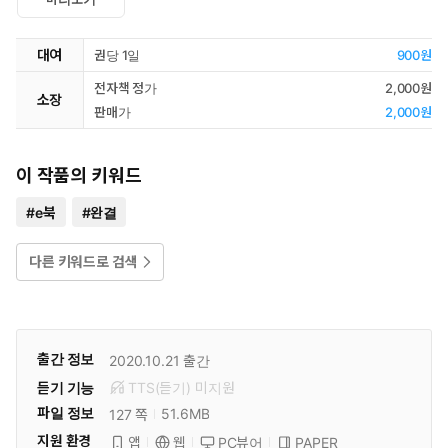
대여
권당 1일
900원
전자책 정가
2,000원
소장
판매가
2,000원
이 작품의 키워드
#
e북
#
완결
다른 키워드로 검색
출간 정보
2020.10.21
출간
듣기 기능
TTS(듣기)
미
지원
파일 정보
51.6MB
127 쪽
지원 환경
PC뷰어
PAPER
앱
웹