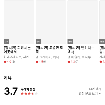
[할리퀸] 피앙세는
[할리퀸] 고결한 도
[할리퀸] 번민하는
[할
이곳에서
둑
백작
딩-
시
하나부사 요코
,
재키 브라운
앤 그레이시
,
하나부사 요코
앤 애슐리
,
하나부사 요코
사사
4.0
(
2
)
4.5
(
6
)
4.3
(
7
)
4
리뷰
3.7
13
명 평가
구매자 별점
별점 분포 보기