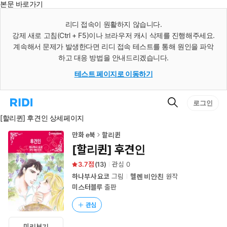
본문 바로가기
인
스
리디 접속이 원활하지 않습니다.
턴
강제 새로 고침(Ctrl + F5)이나 브라우저 캐시 삭제를 진행해주세요.
트
검
계속해서 문제가 발생한다면 리디 접속 테스트를 통해 원인을 파악
색
하고 대응 방법을 안내드리겠습니다.
테스트 페이지로 이동하기
검
리
로그인
색
디
[할리퀸] 후견인 상세페이지
홈
으
로
만화 e북
할리퀸
이
[할리퀸] 후견인
동
3.7
(
13
)
관심
0
하나부사 요코
그림
헬렌 비안친
원작
미스터블루
출판
관심
미리보기