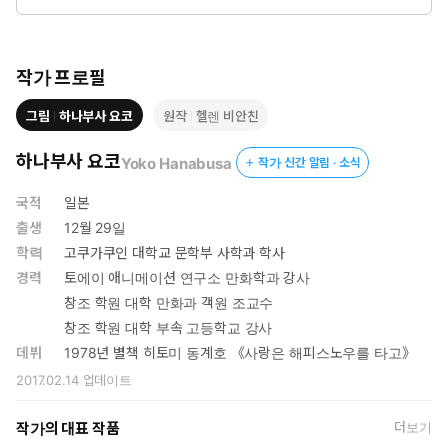
조카를 위해서 간 거였지만 테일러의 시선은 그를 향해 있는데….
작가 프로필
그림
하나부사 요코
원작
헬렌 비안친
하나부사 요코
Yoko Hanabusa
작가 신간 알림 · 소식
국적
일본
출생
12월 29일
학력
고쿠가쿠인 대학교 문학부 사학과 학사
경력
토에이 애니메이션 연구소 만화학과 강사
창조 학원 대학 만화과 객원 조교수
창조 학원 대학 부속 고등학교 강사
데뷔
1978년 별책 히토미 동계호 《사랑은 해피스노우를 타고》
2017.02.14
업데이트
작가의 대표 작품
더보기