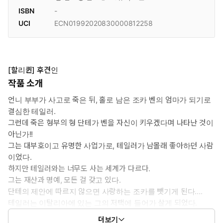
ISBN
-
UCI
ECN01992020830000812258
[할리퀸] 후견인
작품 소개
언니 부부가 사고로 죽은 뒤, 홀로 남은 조카 벤의 엄마가 되기로
결심한 테일러.
그런데 죽은 형부의 형 단테가 벤을 자신이 키우겠다며 나타난 것이
아닌가!!
그는 대부호이고 유명한 사업가로, 테일러가 남몰래 좋아하던 사람
이었다.
하지만 테일러와는 너무도 사는 세계가 다르다.
그는 재산과 명예, 모든 걸 갖고 있다.
단테의 제안에 따르지 않으면 사랑하는 조카를 뺏기게 된다….
테일러는 이탈리아에 있는 그의 저택에 들어가 살게 되었다.
더보기