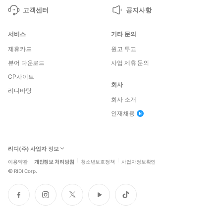
고객센터
공지사항
서비스
기타 문의
제휴카드
원고 투고
뷰어 다운로드
사업 제휴 문의
CP사이트
회사
리디바탕
회사 소개
인재채용
리디(주) 사업자 정보
이용약관
개인정보 처리방침
청소년보호정책
사업자정보확인
©
RIDI Corp.
페
인
트
유
틱
이
스
위
튜
톡
스
타
터
브
북
그