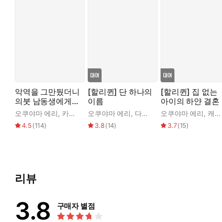
악역을 그만뒀더니
[할리퀸] 단 하나의
[할리퀸] 집 없는
의붓 남동생에게
이름
아이의 하얀 결혼
익애받았습니다
오쿠야마 에리
,
카구라 나츠메
오쿠야마 에리
,
다이애나 해밀턴
오쿠야마 에리
,
캐시 윌리엄스
4.5
(
114
)
3.8
(
14
)
3.7
(
15
)
리뷰
3.8
구매자 별점