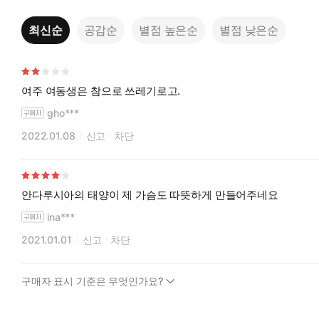
최신순
공감순
별점 높은순
별점 낮은순
여주 여동생은 참으로 쓰레기로고.
gho***
2022.01.08
신고
차단
안다루시아의 태양이 제 가슴도 따뜻하게 만들어주네요
ina***
2021.01.01
신고
차단
구매자 표시 기준은 무엇인가요?