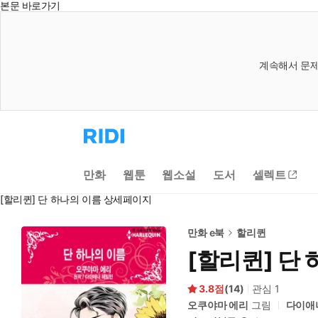
본문 바로가기
계속해서 문제
리
디
홈
으
만화
웹툰
웹소설
도서
셀렉트
로
이
[할리퀸] 단 하나의 이름 상세페이지
동
만화 e북
할리퀸
[할리퀸] 단
3.8
(
14
)
관심
1
오쿠야마 에리
그림
다이애