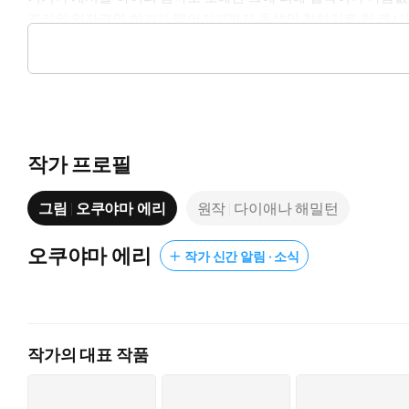
조카의 양자결연 허가가 떨어지기까지 동생인 척하기로 한 캐시는 
하지만 그의 유혹은 아이를 빼앗기 위한 덫이라는 걸 알고...?
작가 프로필
그림
오쿠야마 에리
원작
다이애나 해밀턴
오쿠야마 에리
작가 신간 알림 · 소식
작가의 대표 작품