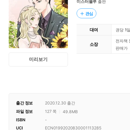
미스터블루
출판
관심
대여
권당 1
전자책 
소장
판매가
미리보기
출간 정보
2020.12.30
출간
파일 정보
127 쪽
49.8MB
ISBN
-
UCI
ECN01992020830001113285