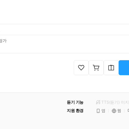
일
정가
듣기 기능
TTS(듣기)
미
지
지원 환경
앱
웹