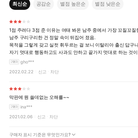
최신순
공감순
별점 높은순
별점 낮은순
1점 주려다 3점 준 이유는 여태 봐온 남주 중에서 가장 꼬질꼬질
남주 구리구리한 건 정말 속이 뒤집어 졌음.
목적을 그렇게 갖고 실컷 휘두르는 걸 보니 이탈리아 출신 답구나
자기 멋대로 행동하고도 사과도 안하고 끝가지 멋대로 하는 것이 
gho***
2022.02.22
신고
차단
막판에 뭔 쓸데없는 오해를~~
ina***
2021.02.06
신고
차단
구매자 표시 기준은 무엇인가요?