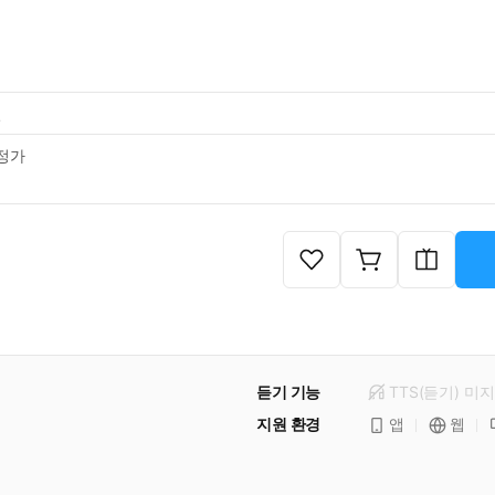
일
정가
듣기 기능
TTS(듣기)
미
지
지원 환경
앱
웹