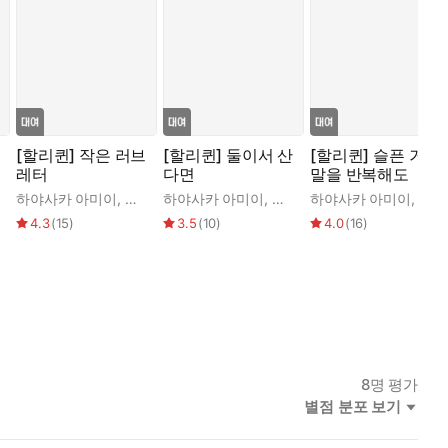
[할리퀸] 작은 러브
[할리퀸] 둘이서 산
[할리퀸] 슬픈 거짓
레터
다면
말을 반복해도
이트 휴이트
하야사카 아미이
,
레베카 윈터스
하야사카 아미이
,
제시카 스틸
하야사카 아미이
,
캐서
4.3
(
15
)
3.5
(
10
)
4.0
(
16
)
8
명 평가
별점 분포 보기