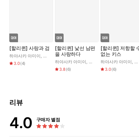
[할리퀸] 사랑과 검
[할리퀸] 낯선 남편
[할리퀸] 저항할 
을 사랑하다
없는 키스
하야사카 아미이
,
엘리자베스 메인
하야사카 아미이
,
캐서린 만
하야사카 아미이
,
브
3.0
(
4
)
3.8
(
6
)
3.0
(
6
)
리뷰
4.0
구매자 별점