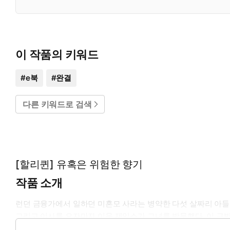
이 작품의 키워드
#
e북
#
완결
다른 키워드로 검색
[할리퀸] 유혹은 위험한 향기
작품 소개
런던 금융가에서 일하던 미혼모 사라는 병약한 다섯 살짜리 아
그리고 이사를 오자마자 이웃 제임스가 그녀를 방문했다. 이 근방
그러나 과거에 겪었던 고통스러운 경험 때문에 남자를 믿지 못하