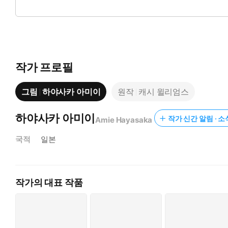
그런 사라의 태도에 제임스는 관심을 가지는데…?!
작가 프로필
그림
하야사카 아미이
원작
캐시 윌리엄스
하야사카 아미이
작가 신간 알림 · 소
Amie Hayasaka
국적
일본
작가의 대표 작품