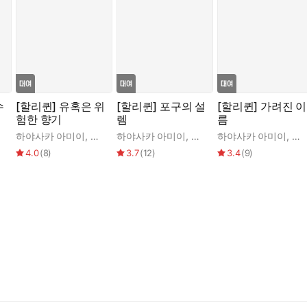
수
[할리퀸] 유혹은 위
[할리퀸] 포구의 설
[할리퀸] 가려진 이
험한 향기
렘
름
로닌 제임슨
하야사카 아미이
,
캐시 윌리엄스
하야사카 아미이
,
헬렌 비안친
하야사카 아미이
,
케
4.0
(
8
)
3.7
(
12
)
3.4
(
9
)