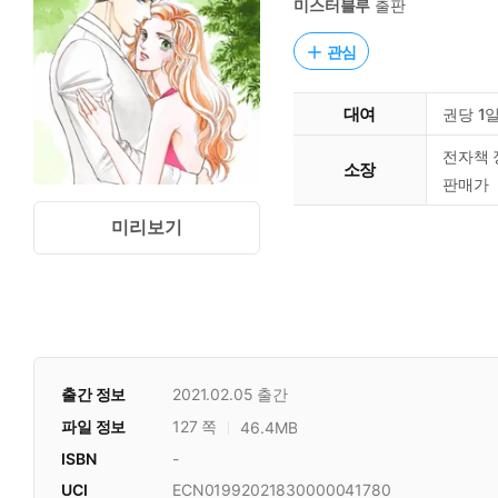
미스터블루
출판
관심
대여
권당 1
전자책 
소장
판매가
미리보기
출간 정보
2021.02.05
출간
파일 정보
127 쪽
46.4MB
ISBN
-
UCI
ECN01992021830000041780