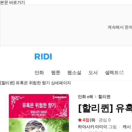
본문 바로가기
계속해서 문제
리
디
홈
으
만화
웹툰
웹소설
도서
셀렉트
로
이
[할리퀸] 유혹은 위험한 향기 상세페이지
동
만화 e북
할리퀸
[할리퀸] 유
4
(
8
)
관심
0
하야사카 아미이
그림
캐시