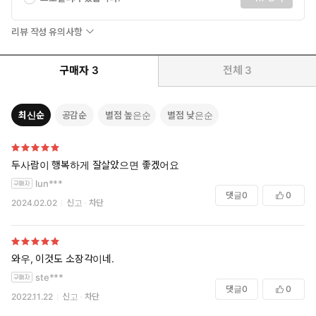
리뷰 작성 유의사항
구매자
3
전체
3
최신순
공감순
별점 높은순
별점 낮은순
두사람이 행복하게 잘살았으면 좋겠어요
lun***
댓글
0
0
2024.02.02
신고
차단
와우, 이것도 소장각이네.
ste***
댓글
0
0
2022.11.22
신고
차단