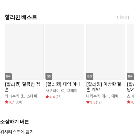
할리퀸 베스트
더보기
[할리퀸] 달콤한 청
[할리퀸] 대역 아내
[할리퀸] 이상한 결
[할
혼
혼 계약
남
사쿠라이 료
,
그레이스 그린
와타누키 멘
,
스테파니 로렌스
나카누키 에리
,
애비 그린
츠바
4.4
(
25
)
4.7
(
300
)
3.8
(
12
)
4
소장하기 버튼
위시리스트에 담기