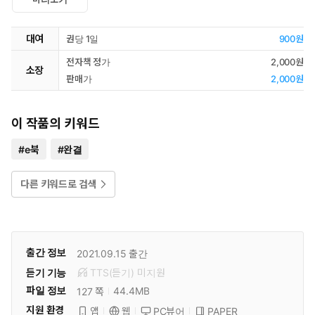
대여
권당 1일
900원
전자책 정가
2,000원
소장
판매가
2,000원
이 작품의 키워드
#
e북
#
완결
다른 키워드로 검색
출간 정보
2021.09.15
출간
듣기 기능
TTS(듣기)
미
지원
파일 정보
44.4MB
127 쪽
지원 환경
PC뷰어
PAPER
앱
웹