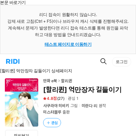
본문 바로가기
인
스
리디 접속이 원활하지 않습니다.
턴
강제 새로 고침(Ctrl + F5)이나 브라우저 캐시 삭제를 진행해주세요.
트
검
계속해서 문제가 발생한다면 리디 접속 테스트를 통해 원인을 파악
색
하고 대응 방법을 안내드리겠습니다.
테스트 페이지로 이동하기
검
리
로그인
색
디
[할리퀸] 억만장자 길들이기 상세페이지
홈
으
로
만화 e북
할리퀸
이
[할리퀸] 억만장자 길들이기
동
4.8
(
27
)
관심
1
사쿠라야 히비키
그림
미란다 리
원작
미스터블루
출판
관심
미리보기