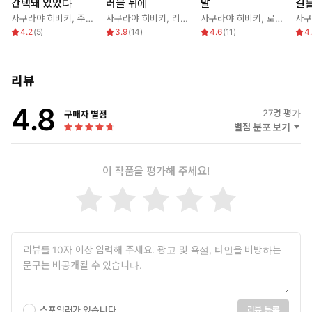
간택돼 있었다
러블 뒤에
말
길
사쿠라야 히비키
,
주주
,
린 그레이엄
사쿠라야 히비키
,
리즈 필딩
사쿠라야 히비키
,
로라 라이트
사쿠
4.2
(
5
)
3.9
(
14
)
4.6
(
11
)
4
리뷰
4.8
27
명 평가
구매자 별점
별점 분포 보기
이 작품을 평가해 주세요!
스포일러가 있습니다.
리뷰 등록