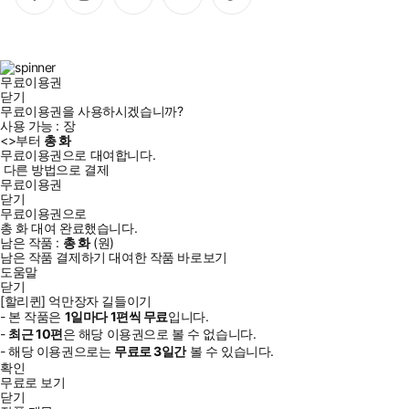
이
스
위
튜
톡
스
타
터
브
북
그
램
무료이용권
닫기
무료이용권을 사용하시겠습니까?
사용 가능 :
장
<
>부터
총
화
무료이용권으로 대여합니다.
다른 방법으로 결제
무료이용권
닫기
무료이용권으로
총
화
대여 완료했습니다.
남은 작품 :
총
화
(
원)
남은 작품 결제하기
대여한 작품 바로보기
도움말
닫기
[할리퀸] 억만장자 길들이기
- 본 작품은
1일
마다
1
편씩 무료
입니다.
-
최근
10편
은 해당 이용권으로 볼 수 없습니다.
- 해당 이용권으로는
무료로
3일
간
볼 수 있습니다.
확인
무료로 보기
닫기