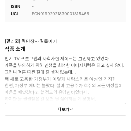
ISBN
-
UCI
ECN01992021830001815466
[할리퀸] 억만장자 길들이기
작품 소개
인기 TV 프로그램의 사회자인 제이크는 고민하고 있었다.
가족을 부양하기 위해 인생을 희생한 아버지처럼은 되고 싶지 않아.
그러니 결혼 따윈 절대 할 생각 없는데...
왜 새로 고용한 가정부가 이렇게 사랑스러운 여성인 거지?!
한편, 가정부 애비는 놀랐다. 설마 고용주가 호주의 모든 여성들이
마음을 빼앗겼다고 할 정도의 유명인이었다니.
하지만 늘 쌀쌀맞은 걸 보면 날 싫어하는 게 분명해.
서로 거리를 두려는 제이크와 애비였지만, 예상치 못한 운명이 찾아
더보기
오고...?