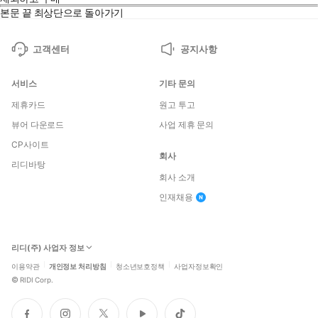
본문 끝
최상단으로 돌아가기
고객센터
공지사항
서비스
기타 문의
제휴카드
원고 투고
뷰어 다운로드
사업 제휴 문의
CP사이트
회사
리디바탕
회사 소개
인재채용
리디(주) 사업자 정보
이용약관
개인정보 처리방침
청소년보호정책
사업자정보확인
©
RIDI Corp.
페
인
트
유
틱