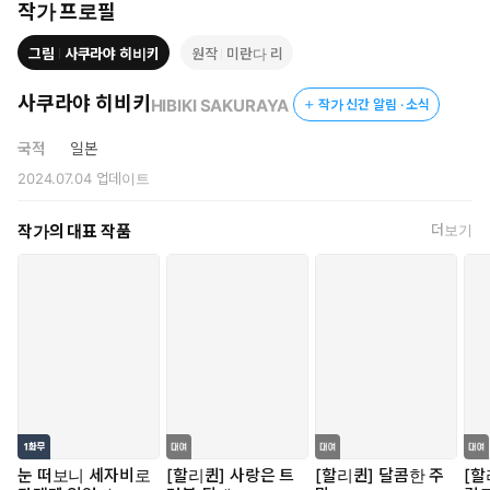
작가 프로필
그림
사쿠라야 히비키
원작
미란다 리
사쿠라야 히비키
HIBIKI SAKURAYA
작가 신간 알림 · 소식
국적
일본
2024.07.04
업데이트
작가의 대표 작품
더보기
눈 떠보니 세자비로
[할리퀸] 사랑은 트
[할리퀸] 달콤한 주
[할