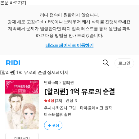
본문 바로가기
인
스
리디 접속이 원활하지 않습니다.
턴
강제 새로 고침(Ctrl + F5)이나 브라우저 캐시 삭제를 진행해주세요.
트
검
계속해서 문제가 발생한다면 리디 접속 테스트를 통해 원인을 파악
색
하고 대응 방법을 안내드리겠습니다.
테스트 페이지로 이동하기
검
리
로그인
색
디
[할리퀸] 1억 유로의 순결 상세페이지
홈
으
로
만화 e북
할리퀸
이
[할리퀸] 1억 유로의 순결
동
4
(
28
)
관심
3
우치다 카즈나
그림
마야 블레이크
원작
미스터블루
출판
관심
미리보기