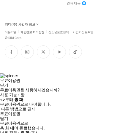
인재채용
리디(주) 사업자 정보
이용약관
개인정보 처리방침
청소년보호정책
사업자정보확인
©
RIDI Corp.
페
인
트
유
틱
이
스
위
튜
톡
스
타
터
브
북
그
램
무료이용권
닫기
무료이용권을 사용하시겠습니까?
사용 가능 :
장
<
>부터
총
화
무료이용권으로 대여합니다.
다른 방법으로 결제
무료이용권
닫기
무료이용권으로
총
화
대여 완료했습니다.
남은 작품 :
총
화
(
원)