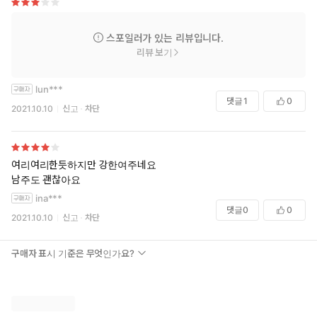
스포일러가 있는 리뷰입니다.
리뷰 보기
lun***
댓글
1
0
2021.10.10
신고
차단
여리여리한듯하지만 강한여주네요
남주도 괜찮아요
ina***
댓글
0
0
2021.10.10
신고
차단
구매자 표시 기준은 무엇인가요?