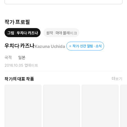
눈치채지 못한 채.
작가 프로필
그림
우치다 카즈나
원작
마야 블레이크
우치다 카즈나
Kazuna Uchida
작가 신간 알림 · 소식
국적
일본
2016.10.05
업데이트
작가의 대표 작품
더보기