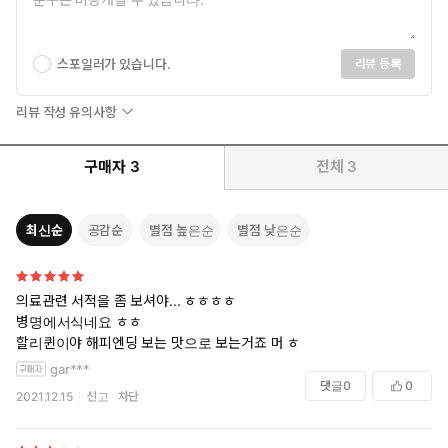
스포일러가 있습니다.
리뷰 등록
리뷰 작성 유의사항
구매자
3
전체
3
최신순
공감순
별점 높은순
별점 낮은순
의료관련 서적을 좀 보셔야... ㅎㅎㅎㅎ
병명에서식네요 ㅎㅎ
할리퀸이야 해피엔딩 보는 맛으로 보는거죠 머 ㅎ
gar***
댓글
0
0
2021.12.15
신고
차단