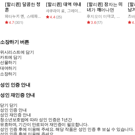
[할리퀸] 달콤한 청
[할리퀸] 대역 아내
[할리퀸] 잠자는 미
[할
혼
녀가 깨어나면
남
사쿠라이 료
,
그레이스 그린
와타누키 멘
,
스테파니 로렌스
후지오미 미야코
,
조안 엘리
츠바
4.4
(
25
)
4.7
(
301
)
3.6
(
17
)
4
소장하기 버튼
위시리스트에 담기
카트에 담기
선물하기
대여하기
소장하기
성인 인증 안내
성인 재인증 안내
닫기
닫기
성인 인증 안내
성인 재인증 안내
청소년보호법에 따라 성인 인증은 1년간
유효하며, 기간이 만료되어 재인증이 필요합니다.
성인 인증 후에 이용해 주세요.
해당 작품은 성인 인증 후 보실 수 있습니다.
성인 인증 후에 이용해 주세요.