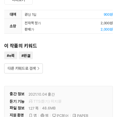
대여
권당 1일
900원
전자책 정가
2,000원
소장
판매가
2,000원
이 작품의 키워드
#
e북
#
완결
다른 키워드로 검색
출간 정보
2021.10.04
출간
듣기 기능
TTS(듣기)
미
지원
파일 정보
48.6MB
127 쪽
지원 환경
PC뷰어
PAPER
앱
웹