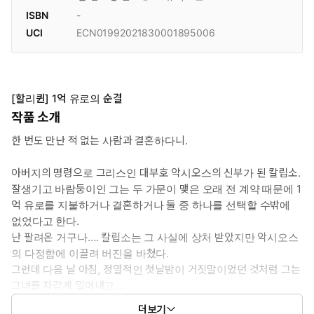
ISBN
-
UCI
ECN01992021830001895006
[할리퀸] 1억 유로의 순결
작품 소개
한 번도 만난 적 없는 사람과 결혼하다니.
아버지의 명령으로 그리스인 대부호 악시오스의 신부가 된 칼립소.
잘생기고 바람둥이인 그는 두 가문이 맺은 오래 전 계약 때문에 1
억 유로를 지불하거나 결혼하거나 둘 중 하나를 선택할 수밖에
없었다고 한다.
난 팔려온 거구나…. 칼립소는 그 사실에 상처 받았지만 악시오스
의 다정함에 이끌려 버진을 바쳤다.
그런데 다음 날 아침, 정열적인 첫날밤이 거짓말이었던 것처럼 그는
그녀를 차갑게 밀어내고…
칼립소는 도망쳤다. 임신한 것도, 자신의 몸을 위협하는 병마도
더보기