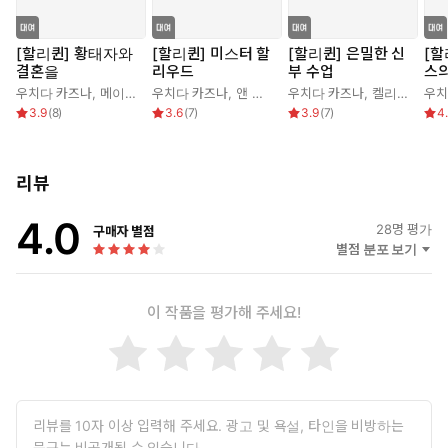
[할리퀸] 황태자와
[할리퀸] 미스터 할
[할리퀸] 은밀한 신
[할
결혼을
리우드
부 수업
스의
우치다 카즈나
,
메이시 예이츠
우치다 카즈나
,
앤 메이저
우치다 카즈나
,
켈리 헌터
우치
3.9
(
8
)
3.6
(
7
)
3.9
(
7
)
4
리뷰
4.0
28
명 평가
구매자 별점
별점 분포 보기
이 작품을 평가해 주세요!