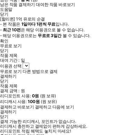
남은 작품 결제하기
대여한 작품 바로보기
도움말
닫기
[할리퀸] 1억 유로의 순결
- 본 작품은
1일
마다
1
편씩 무료
입니다.
-
최근
10편
은 해당 이용권으로 볼 수 없습니다.
- 해당 이용권으로는
무료로
3일
간
볼 수 있습니다.
확인
무료로 보기
닫기
작품 제목
대여 기간 :
일
이용권 선택
무료로 보기
다른 방법으로 결제
결제하기
닫기
작품 제목
결제 금액 :
원
리디포인트 사용:
0
원
(
원 보유)
리디캐시 사용:
100
원
(
원 보유)
결제하고 바로보기
결제하고 다음에 보기
결제하기
닫기
결제 가능한 리디캐시, 포인트가 없습니다.
리디캐시 충전하고 결제없이 편하게 감상하세요.
리디포인트 적립 혜택도 놓치지 마세요!