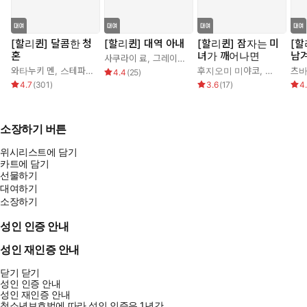
[할리퀸] 달콤한 청
[할리퀸] 대역 아내
[할리퀸] 잠자는 미
[할
혼
녀가 깨어나면
남
사쿠라이 료
,
그레이스 그린
와타누키 멘
,
스테파니 로렌스
후지오미 미야코
,
조안 엘리
츠바
4.4
(
25
)
4.7
(
301
)
3.6
(
17
)
4
소장하기 버튼
위시리스트에 담기
카트에 담기
선물하기
대여하기
소장하기
성인 인증 안내
성인 재인증 안내
닫기
닫기
성인 인증 안내
성인 재인증 안내
청소년보호법에 따라 성인 인증은 1년간