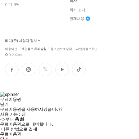
회사
리디바탕
회사 소개
인재채용
리디(주) 사업자 정보
이용약관
개인정보 처리방침
청소년보호정책
사업자정보확인
©
RIDI Corp.
페
인
트
유
틱
이
스
위
튜
톡
스
타
터
브
북
그
램
무료이용권
닫기
무료이용권을 사용하시겠습니까?
사용 가능 :
장
<
>부터
총
화
무료이용권으로 대여합니다.
다른 방법으로 결제
무료이용권
닫기