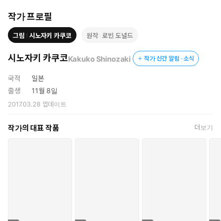
작가 프로필
그림
시노자키 카쿠코
원작
로빈 도널드
시노자키 카쿠코
Kakuko Shinozaki
작가 신간 알림 · 소식
국적
일본
출생
11월 8일
2017.03.28
업데이트
작가의 대표 작품
더보기