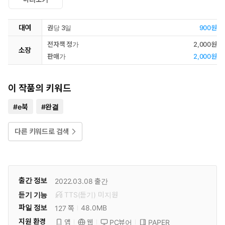
대여
권당 3일
900원
전자책 정가
2,000원
소장
판매가
2,000원
이 작품의 키워드
#
e북
#
완결
다른 키워드로 검색
출간 정보
2022.03.08
출간
듣기 기능
TTS(듣기)
미
지원
파일 정보
48.0MB
127 쪽
지원 환경
PC뷰어
PAPER
앱
웹