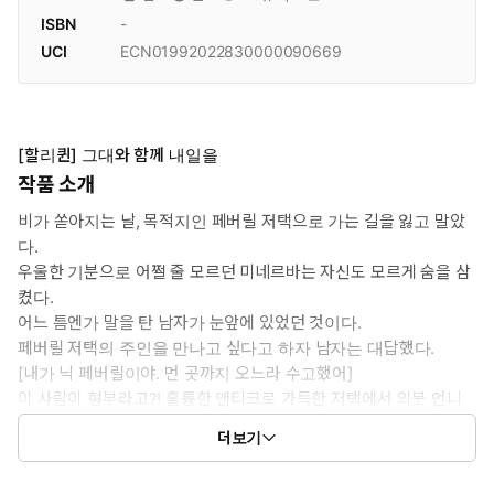
ISBN
-
UCI
ECN01992022830000090669
[할리퀸] 그대와 함께 내일을
작품 소개
비가 쏟아지는 날, 목적지인 페버릴 저택으로 가는 길을 잃고 말았
다.
우울한 기분으로 어쩔 줄 모르던 미네르바는 자신도 모르게 숨을 삼
켰다.
어느 틈엔가 말을 탄 남자가 눈앞에 있었던 것이다.
페버릴 저택의 주인을 만나고 싶다고 하자 남자는 대답했다.
[내가 닉 페버릴이야. 먼 곳까지 오느라 수고했어]
이 사람이 형부라고?! 훌륭한 앤티크로 가득한 저택에서 의붓 언니
가 어떤 생활을 했는지를 엿본 미네르바.
더보기
그는 언니가 자살한 진상을 알고 있는 게 분명해...!