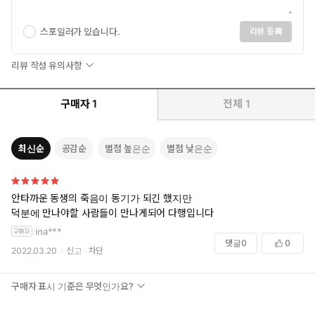
스포일러가 있습니다.
리뷰 등록
리뷰 작성 유의사항
구매자
1
전체
1
최신순
공감순
별점 높은순
별점 낮은순
안타까운 동생의 죽음이 동기가 되긴 했지만
덕분에 만나야할 사람들이 만나게되어 다행입니다
ina***
댓글
0
0
2022.03.20
신고
차단
구매자 표시 기준은 무엇인가요?