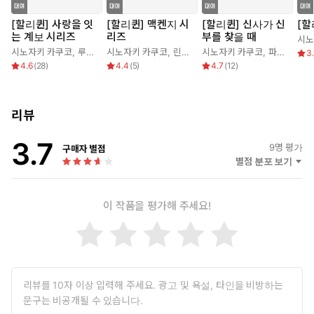
[할리퀸] 사랑을 잇
[할리퀸] 맥켄지 시
[할리퀸] 신사가 신
[할
는 계보 시리즈
리즈
부를 찾을 때
시노
시노자키 카쿠코
,
루시 고든
시노자키 카쿠코
,
린다 하워드
시노자키 카쿠코
,
파멜라 잉그램
3.
4.6
(
28
)
4.4
(
5
)
4.7
(
12
)
리뷰
3.7
9
명 평가
구매자 별점
별점 분포 보기
이 작품을 평가해 주세요!