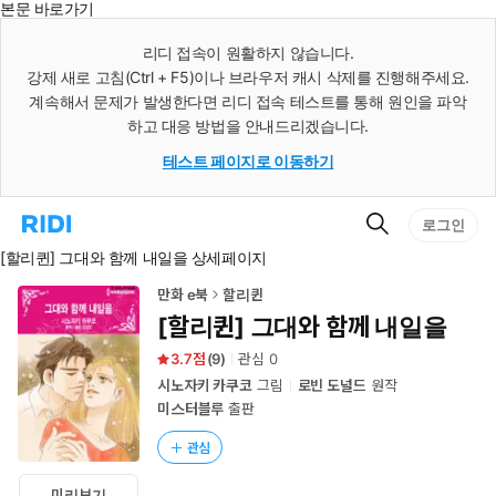
본문 바로가기
인
스
리디 접속이 원활하지 않습니다.
턴
강제 새로 고침(Ctrl + F5)이나 브라우저 캐시 삭제를 진행해주세요.
트
검
계속해서 문제가 발생한다면 리디 접속 테스트를 통해 원인을 파악
색
하고 대응 방법을 안내드리겠습니다.
테스트 페이지로 이동하기
검
리
로그인
색
디
[할리퀸] 그대와 함께 내일을 상세페이지
홈
으
로
만화 e북
할리퀸
이
[할리퀸] 그대와 함께 내일을
동
3.7
(
9
)
관심
0
시노자키 카쿠코
그림
로빈 도널드
원작
미스터블루
출판
관심
미리보기