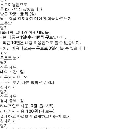
무료이용권으로
총
화
대여 완료했습니다.
남은 작품 :
총
화
(
원)
남은 작품 결제하기
대여한 작품 바로보기
도움말
닫기
[할리퀸] 그대와 함께 내일을
- 본 작품은
1일
마다
1
편씩 무료
입니다.
-
최근
10편
은 해당 이용권으로 볼 수 없습니다.
- 해당 이용권으로는
무료로
3일
간
볼 수 있습니다.
확인
무료로 보기
닫기
작품 제목
대여 기간 :
일
이용권 선택
무료로 보기
다른 방법으로 결제
결제하기
닫기
작품 제목
결제 금액 :
원
리디포인트 사용:
0
원
(
원 보유)
리디캐시 사용:
100
원
(
원 보유)
결제하고 바로보기
결제하고 다음에 보기
결제하기
닫기