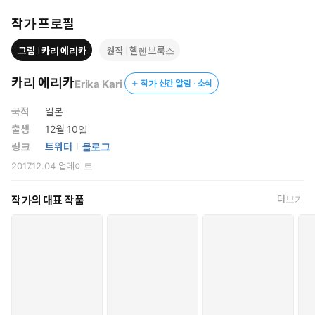
작가 프로필
그림
카리 에리카
원작
헬렌 브룩스
카리 에리카
Erika Kari
작가 신간 알림 · 소식
국적
일본
출생
12월 10일
링크
트위터
블로그
2017.12.04
업데이트
작가의 대표 작품
더보기