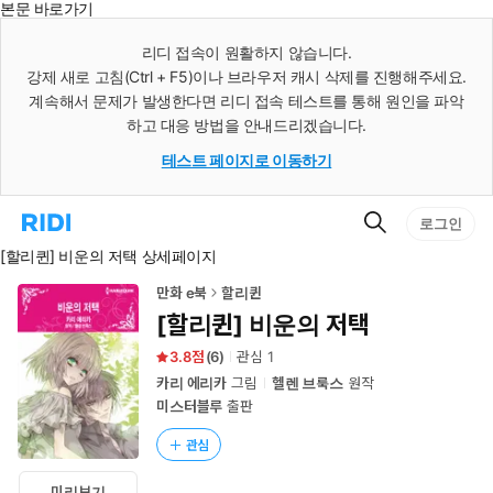
본문 바로가기
인
스
리디 접속이 원활하지 않습니다.
턴
강제 새로 고침(Ctrl + F5)이나 브라우저 캐시 삭제를 진행해주세요.
트
검
계속해서 문제가 발생한다면 리디 접속 테스트를 통해 원인을 파악
색
하고 대응 방법을 안내드리겠습니다.
테스트 페이지로 이동하기
검
리
로그인
색
디
[할리퀸] 비운의 저택 상세페이지
홈
으
로
만화 e북
할리퀸
이
[할리퀸] 비운의 저택
동
3.8
(
6
)
관심
1
카리 에리카
그림
헬렌 브룩스
원작
미스터블루
출판
관심
미리보기