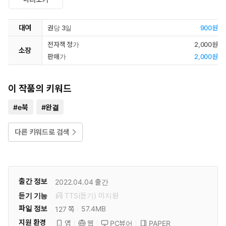
대여
권당 3일
900원
전자책 정가
2,000원
소장
판매가
2,000원
이 작품의 키워드
#
e북
#
완결
다른 키워드로 검색
출간 정보
2022.04.04
출간
듣기 기능
TTS(듣기)
미
지원
파일 정보
57.4MB
127 쪽
지원 환경
PC뷰어
PAPER
앱
웹