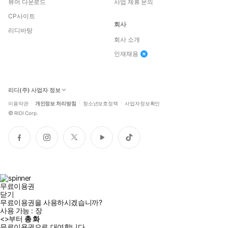
뷰어 다운로드
사업 제휴 문의
CP사이트
회사
리디바탕
회사 소개
인재채용
리디(주) 사업자 정보
이용약관
개인정보 처리방침
청소년보호정책
사업자정보확인
©
RIDI Corp.
페
인
트
유
틱
이
스
위
튜
톡
스
타
터
브
북
그
램
무료이용권
닫기
무료이용권을 사용하시겠습니까?
사용 가능 :
장
<
>부터
총
화
무료이용권으로 대여합니다.