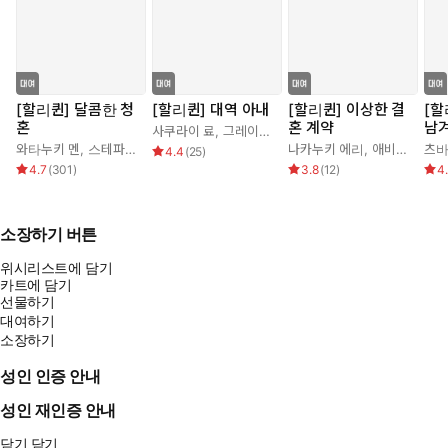
[할리퀸] 달콤한 청
[할리퀸] 대역 아내
[할리퀸] 이상한 결
[할
혼
혼 계약
남
사쿠라이 료
,
그레이스 그린
와타누키 멘
,
스테파니 로렌스
나카누키 에리
,
애비 그린
츠바
4.4
(
25
)
4.7
(
301
)
3.8
(
12
)
4
소장하기 버튼
위시리스트에 담기
카트에 담기
선물하기
대여하기
소장하기
성인 인증 안내
성인 재인증 안내
닫기
닫기