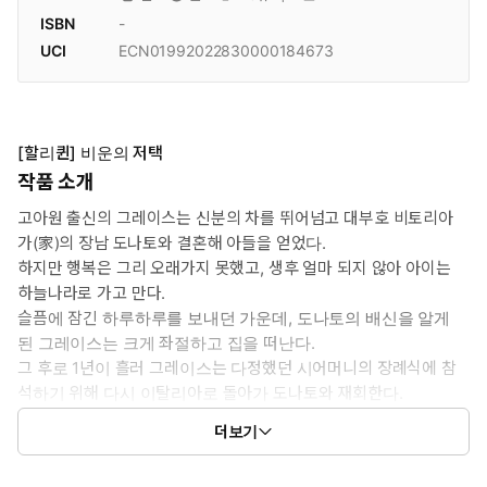
ISBN
-
UCI
ECN01992022830000184673
[할리퀸] 비운의 저택
작품 소개
고아원 출신의 그레이스는 신분의 차를 뛰어넘고 대부호 비토리아
가(家)의 장남 도나토와 결혼해 아들을 얻었다.
하지만 행복은 그리 오래가지 못했고, 생후 얼마 되지 않아 아이는
하늘나라로 가고 만다.
슬픔에 잠긴 하루하루를 보내던 가운데, 도나토의 배신을 알게
된 그레이스는 크게 좌절하고 집을 떠난다.
그 후로 1년이 흘러 그레이스는 다정했던 시어머니의 장례식에 참
석하기 위해 다시 이탈리아로 돌아가 도나토와 재회한다.
변함없이 매력적이고 다정한 그를 보고 예전의 감정이 다시 살아
더보기
나는데….