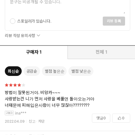
스포일러가 있습니다.
리뷰 등록
리뷰 작성 유의사항
구매자
1
전체
1
최신순
공감순
별점 높은순
별점 낮은순
방법이 잘못된거야. 비앙카~~~
사랑받는건 니가 먼저 사랑을 베풀면 돌아오는거야
너때문에 피해입은사람이 너무 많잖아????????
ina***
댓글
0
0
2022.04.09
신고
차단