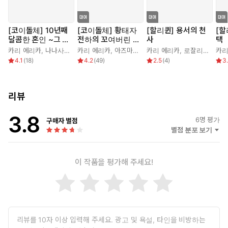
[코이돌체] 10년째
[코이돌체] 황태자
[할리퀸] 용서의 천
[할
달콤한 혼인 ~그 계
전하의 꼬여버린 독
사
택
약, 끝난 거 아닌가
점욕
카리 에리카
,
나나사토 루미
카리 에리카
,
아즈마 마리오
카리 에리카
,
로잘리 애쉬
카리
요？~
4.1
(
18
)
4.2
(
49
)
2.5
(
4
)
3
리뷰
3.8
6
명 평가
구매자 별점
별점 분포 보기
이 작품을 평가해 주세요!