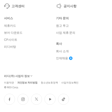
고객센터
공지사항
서비스
기타 문의
제휴카드
원고 투고
뷰어 다운로드
사업 제휴 문의
CP사이트
회사
리디바탕
회사 소개
인재채용
리디(주) 사업자 정보
이용약관
개인정보 처리방침
청소년보호정책
사업자정보확인
©
RIDI Corp.
페
인
트
유
틱
이
스
위
튜
톡
스
타
터
브