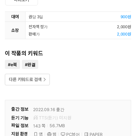
대여
권당 3일
900원
전자책 정가
2,000원
소장
판매가
2,000원
이 작품의 키워드
#
e북
#
완결
다른 키워드로 검색
출간 정보
2022.09.16
출간
듣기 기능
TTS(듣기)
미
지원
파일 정보
56.7MB
143 쪽
지원 환경
PC뷰어
PAPER
앱
웹