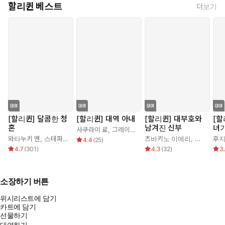
할리퀸 베스트
더보기
[할리퀸] 달콤한 청
[할리퀸] 대역 아내
[할리퀸] 대부호와
[할
혼
남겨진 신부
녀
사쿠라이 료
,
그레이스 그린
와타누키 멘
,
스테파니 로렌스
츠바키노 이메리
,
케이트 휴
후지
4.4
(
25
)
4.7
(
301
)
4.3
(
32
)
3
소장하기 버튼
위시리스트에 담기
카트에 담기
선물하기
대여하기