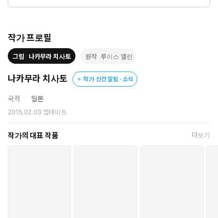
못한 채──
작가 프로필
그림
나카무라 치사토
원작
루이스 앨런
나카무라 치사토
작가 신간 알림 · 소식
국적
일본
2015.02.03
업데이트
작가의 대표 작품
더보기