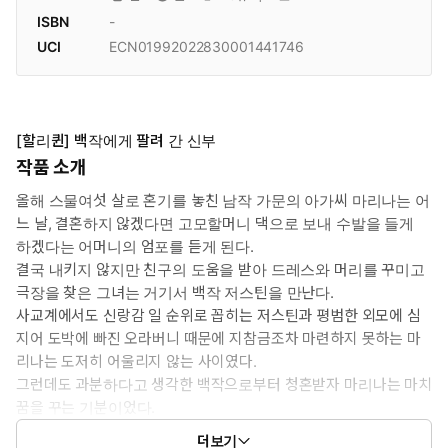
ISBN
-
UCI
ECN01992022830001441746
[할리퀸] 백작에게 팔려 간 신부
작품 소개
올해 스물여섯 살로 혼기를 놓친 남작 가문의 아가씨 마리나는 어
느 날, 결혼하지 않겠다면 고모할머니 댁으로 보내 수발을 들게
하겠다는 어머니의 엄포를 듣게 된다.
결국 내키지 않지만 친구의 도움을 받아 드레스와 머리를 꾸미고
극장을 찾은 그녀는 거기서 백작 저스틴을 만난다.
사교계에서도 신랑감 일 순위로 꼽히는 저스틴과 평범한 외모에 심
지어 도박에 빠진 오라버니 때문에 지참금조차 마련하지 못하는 마
리나는 도저히 어울리지 않는 사이였다.
그런데도 과분하다고 생각한 백작으로부터 청혼받자 마리나는 마치
꿈을 꾸는 기분이었다.
이 결혼이 영지와 저택을 되찾기 위한 계획된 복수라는 것을 알지도
더보기