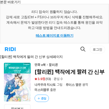
본문 바로가기
인
스
리디 접속이 원활하지 않습니다.
턴
강제 새로 고침(Ctrl + F5)이나 브라우저 캐시 삭제를 진행해주세요.
트
검
계속해서 문제가 발생한다면 리디 접속 테스트를 통해 원인을 파악
색
하고 대응 방법을 안내드리겠습니다.
테스트 페이지로 이동하기
검
리
로그인
색
디
[할리퀸] 백작에게 팔려 간 신부 상세페이지
홈
으
로
만화 e북
할리퀸
이
[할리퀸] 백작에게 팔려 간 신부
동
3.9
(
13
)
관심
0
나카무라 치사토
그림
루이스 앨런
원작
미스터블루
출판
관심
미리보기