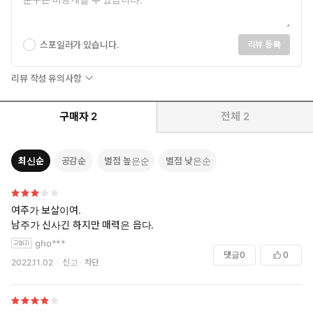
스포일러가 있습니다.
리뷰 등록
리뷰 작성 유의사항
구매자
2
전체
2
최신순
공감순
별점 높은순
별점 낮은순
여주가 보살이여.
남주가 신사긴 하지만 매력은 읍다.
gho***
댓글
0
0
2022.11.02
신고
차단