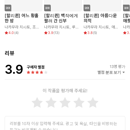
[할리퀸] 어느 황홀
[할리퀸] 백작에게
[할리퀸] 아름다운
[할
한 밤
팔려 간 신부
의적
애
나카무라 치사토
,
조 리
나카무라 치사토
,
루이스 앨런
나카무라 치사토
,
애너 시모어
나카
4.0
(
4
)
3.9
(
13
)
3.8
(
5
)
3
리뷰
3.9
13
명 평가
구매자 별점
별점 분포 보기
이 작품을 평가해 주세요!