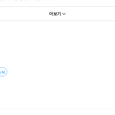
의 뜻입니다」라고 입막음료로 수표를 건넸다.
더보기
 날 루카가 나타나고…?!
소식