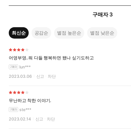
구매자
3
최신순
공감순
별점 높은순
별점 낮은순
어영부영..뭐 다들 행복하면 됐나 싶기도하고
lun***
2023.03.06
신고
차단
무난하고 착한 이야기.
ste***
2023.02.14
신고
차단