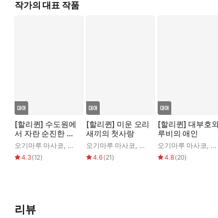
작가의 대표 작품
[할리퀸] 수도원에
[할리퀸] 미운 오리
[할리퀸] 대부호
서 자란 순진한 신
새끼의 첫사랑
루비의 애인
부
오기마루 마사코
,
미셀 스마트
오기마루 마사코
,
캐시 윌리엄스
오기마루 마사코
,
미
4.3
(
12
)
4.6
(
21
)
4.8
(
20
)
리뷰