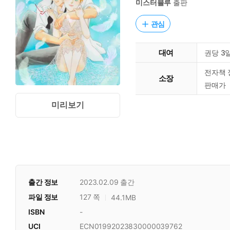
미스터블루
출판
관심
대여
권당 3
전자책 
소장
판매가
미리보기
출간 정보
2023.02.09
출간
파일 정보
127 쪽
44.1MB
ISBN
-
UCI
ECN01992023830000039762