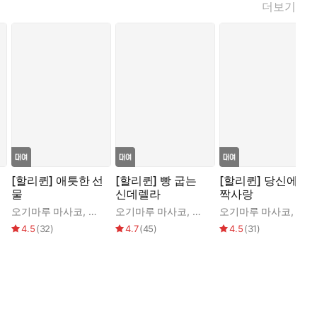
더보기
[할리퀸] 애틋한 선
[할리퀸] 빵 굽는
[할리퀸] 당신에게
물
신데렐라
짝사랑
인 도넬리
오기마루 마사코
,
베티 닐스
오기마루 마사코
,
나탈리 앤더슨
오기마루 마사코
,
수잔
4.5
(
32
)
4.7
(
45
)
4.5
(
31
)