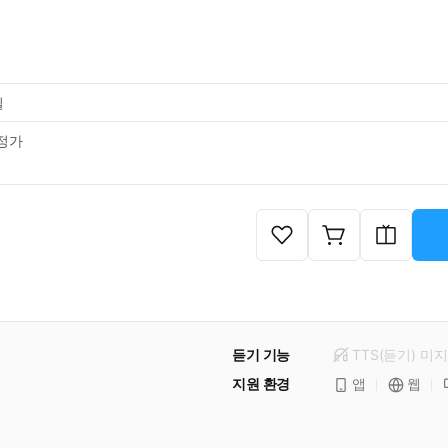
일
정가
듣기 기능
TTS(듣기)
미
지
지원 환경
앱
웹