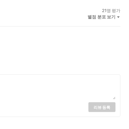
21
명 평가
별점 분포 보기
리뷰 등록