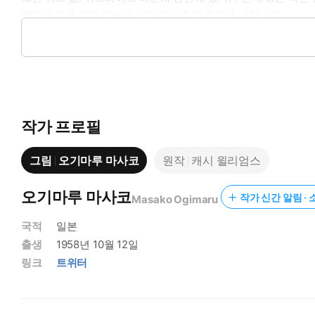
엘리가 말을 걸고 있는데 아이의 보호자 루카가 나타났다.
대기업 CEO인 그는 위압적으로 「마음 써줘서 고마워요. 감사
엘리는 말도 안 되는 금액을 거부하고 도망치다시피 떠나지만 다음
작가 프로필
그림
오기마루 마사코
원작
캐시 윌리엄스
오기마루 마사코
작가 신간 알림 · 
Masako Ogimaru
국적
일본
출생
1958년 10월 12일
링크
트위터