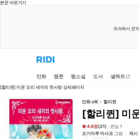
본문 바로가기
계속해서 문제
리
디
홈
으
만화
웹툰
웹소설
도서
셀렉트
로
이
[할리퀸] 미운 오리 새끼의 첫사랑 상세페이지
동
만화 e북
할리퀸
[할리퀸] 미
4.6
(
21
)
관심
1
오기마루 마사코
그림
캐시