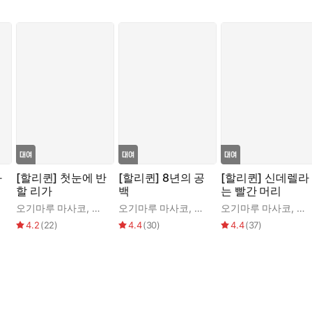
와
[할리퀸] 첫눈에 반
[할리퀸] 8년의 공
[할리퀸] 신데렐라
할 리가
백
는 빨간 머리
란다 리
오기마루 마사코
,
페니 조던
오기마루 마사코
,
페니 조던
오기마루 마사코
,
제
4.2
(
22
)
4.4
(
30
)
4.4
(
37
)