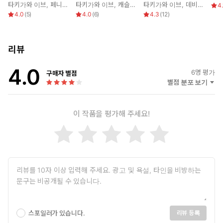
타키가와 이브
,
페니 조던
타키가와 이브
,
캐슬린 젠슨
타키가와 이브
,
데비 매컴버
4.
4.0
(
5
)
4.0
(
6
)
4.3
(
12
)
리뷰
4.0
6
명 평가
구매자 별점
별점 분포 보기
이 작품을 평가해 주세요!
스포일러가 있습니다.
리뷰 등록