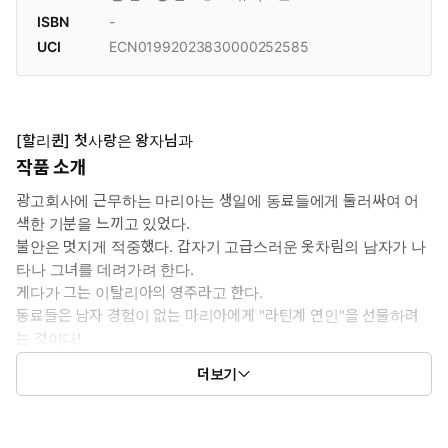
ISBN
-
UCI
ECN01992023830000252585
[할리퀸] 첫사랑은 왕자님과
작품 소개
광고회사에 근무하는 마리아는 생일에 동료들에게 둘러싸여 어
색한 기분을 느끼고 있었다.
불안은 멋지게 적중했다. 갑자기 고급스러운 옷차림의 남자가 나
타나 그녀를 데려가려 한다.
게다가 그는 이탈리아의 영주라고 한다.
동료들은 남자 경험이 없는 마리아에게 "라틴계 연인"을 선물하려
는 것이다!
마리아는 당혹스러워 하면서도 그가 이끄는 대로 데이트를 하게 되
더보기
는데…?!