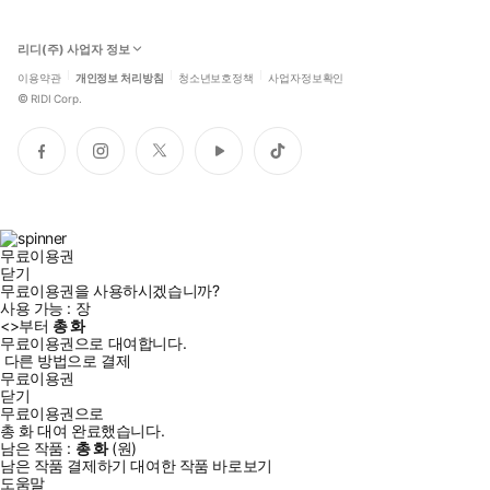
리디(주) 사업자 정보
이용약관
개인정보 처리방침
청소년보호정책
사업자정보확인
©
RIDI Corp.
페
인
트
유
틱
이
스
위
튜
톡
스
타
터
브
북
그
램
무료이용권
닫기
무료이용권을 사용하시겠습니까?
사용 가능 :
장
<
>부터
총
화
무료이용권으로 대여합니다.
다른 방법으로 결제
무료이용권
닫기
무료이용권으로
총
화
대여 완료했습니다.
남은 작품 :
총
화
(
원)
남은 작품 결제하기
대여한 작품 바로보기
도움말