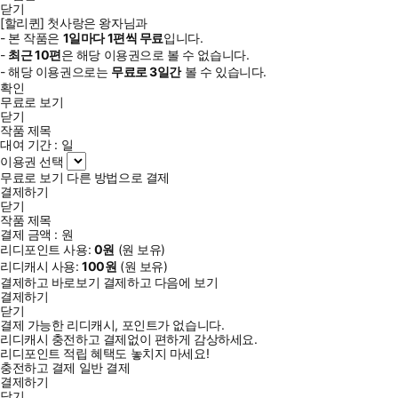
닫기
[할리퀸] 첫사랑은 왕자님과
- 본 작품은
1일
마다
1
편씩 무료
입니다.
-
최근
10편
은 해당 이용권으로 볼 수 없습니다.
- 해당 이용권으로는
무료로
3일
간
볼 수 있습니다.
확인
무료로 보기
닫기
작품 제목
대여 기간 :
일
이용권 선택
무료로 보기
다른 방법으로 결제
결제하기
닫기
작품 제목
결제 금액 :
원
리디포인트 사용:
0
원
(
원 보유)
리디캐시 사용:
100
원
(
원 보유)
결제하고 바로보기
결제하고 다음에 보기
결제하기
닫기
결제 가능한 리디캐시, 포인트가 없습니다.
리디캐시 충전하고 결제없이 편하게 감상하세요.
리디포인트 적립 혜택도 놓치지 마세요!
충전하고 결제
일반 결제
결제하기
닫기