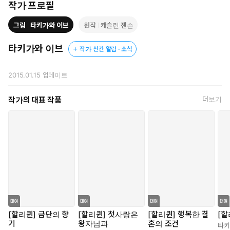
작가 프로필
그림
타키가와 이브
원작
캐슬린 젠슨
타키가와 이브
작가 신간 알림 · 소식
2015.01.15
업데이트
작가의 대표 작품
더보기
[할리퀸] 금단의 향
[할리퀸] 첫사랑은
[할리퀸] 행복한 결
[할
기
왕자님과
혼의 조건
타키