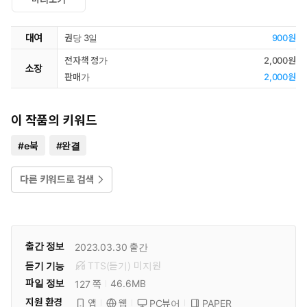
대여
권당 3일
900원
전자책 정가
2,000원
소장
판매가
2,000원
이 작품의 키워드
#
e북
#
완결
다른 키워드로 검색
출간 정보
2023.03.30
출간
듣기 기능
TTS(듣기)
미
지원
파일 정보
46.6MB
127 쪽
지원 환경
PC뷰어
PAPER
앱
웹