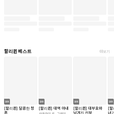
할리퀸 베스트
더보기
[할리퀸] 달콤한 청
[할리퀸] 대역 아내
[할리퀸] 대부호와
[할
혼
남겨진 신부
녀
사쿠라이 료
,
그레이스 그린