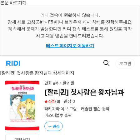
본문 바로가기
인
스
리디 접속이 원활하지 않습니다.
턴
강제 새로 고침(Ctrl + F5)이나 브라우저 캐시 삭제를 진행해주세요.
트
검
계속해서 문제가 발생한다면 리디 접속 테스트를 통해 원인을 파악
색
하고 대응 방법을 안내드리겠습니다.
테스트 페이지로 이동하기
검
리
로그인
색
디
[할리퀸] 첫사랑은 왕자님과 상세페이지
홈
으
로
만화 e북
할리퀸
이
[할리퀸] 첫사랑은 왕자님과
동
4
(
6
)
관심
0
타키가와 이브
그림
캐슬린 젠슨
원작
미스터블루
출판
관심
미리보기