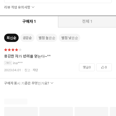
리뷰 작성 유의사항
구매자
1
전체
1
최신순
공감순
별점 높은순
별점 낮은순
용감한 자가 반려를 얻는다~^^
ina***
댓글
0
0
2023.04.01
신고
차단
구매자 표시 기준은 무엇인가요?