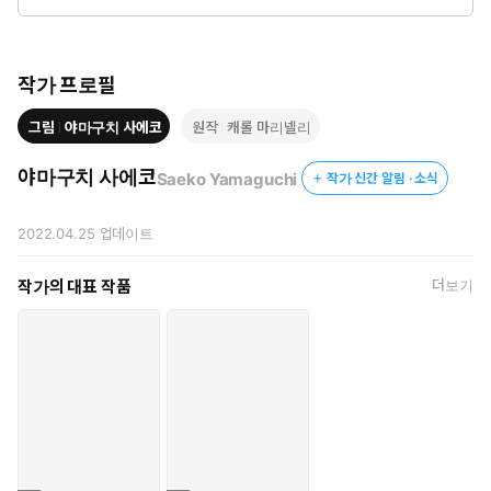
그의 정체가 한 나라의 왕자라는 것, 그리고 태어난 아이가 프린세
스가 될 것이라는 사실을….
작가 프로필
그림
야마구치 사에코
원작
캐롤 마리넬리
야마구치 사에코
Saeko Yamaguchi
작가 신간 알림 · 소식
2022.04.25
업데이트
작가의 대표 작품
더보기