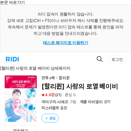
본문 바로가기
인
스
리디 접속이 원활하지 않습니다.
턴
강제 새로 고침(Ctrl + F5)이나 브라우저 캐시 삭제를 진행해주세요.
트
검
계속해서 문제가 발생한다면 리디 접속 테스트를 통해 원인을 파악
색
하고 대응 방법을 안내드리겠습니다.
테스트 페이지로 이동하기
검
리
로그인
색
디
[할리퀸] 사랑의 로열 베이비 상세페이지
홈
으
로
만화 e북
할리퀸
이
[할리퀸] 사랑의 로열 베이비
동
4.6
(
21
)
관심
0
야마구치 사에코
그림
캐롤 마리넬리
원작
미스터블루
출판
관심
미리보기