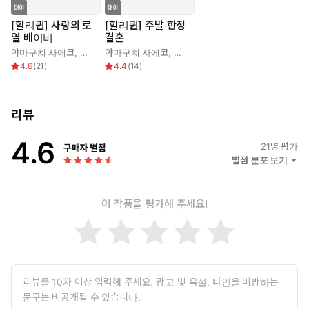
[할리퀸] 사랑의 로
[할리퀸] 주말 한정
열 베이비
결혼
야마구치 사에코
,
캐롤 마리넬리
야마구치 사에코
,
린제이 암스트롱
4.6
(
21
)
4.4
(
14
)
리뷰
4.6
21
명 평가
구매자 별점
별점 분포 보기
이 작품을 평가해 주세요!