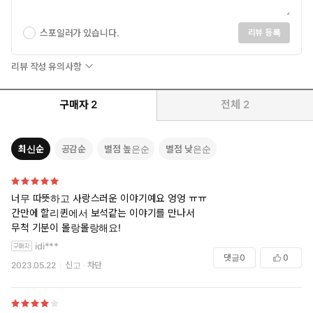
스포일러가 있습니다.
리뷰 등록
리뷰 작성 유의사항
구매자
2
전체
2
최신순
공감순
별점 높은순
별점 낮은순
너무 따뜻하고 사랑스러운 이야기예요 엉엉 ㅠㅠ
간만에 할리퀸에서 보석같는 이야기를 만나서
무척 기분이 몰랑몰랑해요!
idi***
댓글
0
0
2023.05.22
신고
차단