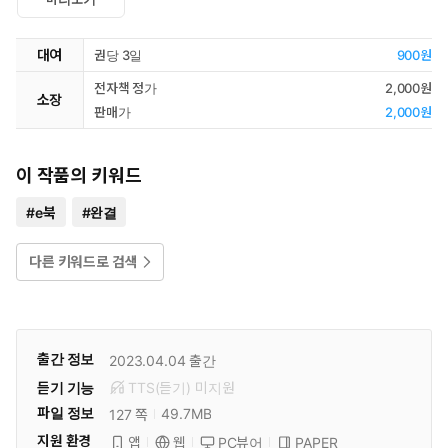
대여
권당 3일
900원
전자책 정가
2,000원
소장
판매가
2,000원
이 작품의 키워드
#
e북
#
완결
다른 키워드로 검색
출간 정보
2023.04.04
출간
듣기 기능
TTS(듣기)
미
지원
파일 정보
49.7MB
127 쪽
지원 환경
PC뷰어
PAPER
앱
웹