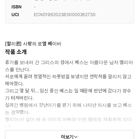
ISBN
-
UCI
ECN01992023830000262730
[할리퀸] 사랑의 로열 베이비
작품 소개
휴가를 보내러 간 그리스의 섬에서 베스는 아름다운 남자 엘리아
스를 만난다.
서로에게 끌려 정열적인 하룻밤을 보냈지만 연락처를 알리지 않고
헤어졌다.
그리고 몇 달 뒤… 임신 중인 베스는 일 때문에 런던에 갔다가 양수
가 터져버린다.
실려간 병원에서 갓난아기를 받기 위해 나타난 의사를 보고 베스
는 경악했다.
엘리아스! 설마 배 속 아이의 아빠와 이런 형태로 재회하게 되다
니!
동요하는 베스는 아직 알지 못했다.
더보기