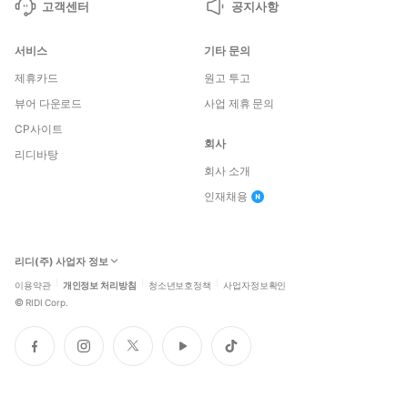
고객센터
공지사항
서비스
기타 문의
제휴카드
원고 투고
뷰어 다운로드
사업 제휴 문의
CP사이트
회사
리디바탕
회사 소개
인재채용
리디(주) 사업자 정보
이용약관
개인정보 처리방침
청소년보호정책
사업자정보확인
©
RIDI Corp.
페
인
트
유
틱
이
스
위
튜
톡
스
타
터
브
북
그