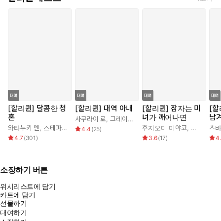
[할리퀸] 달콤한 청
[할리퀸] 대역 아내
[할리퀸] 잠자는 미
[할
혼
녀가 깨어나면
남
사쿠라이 료
,
그레이스 그린
와타누키 멘
,
스테파니 로렌스
후지오미 미야코
,
조안 엘리
츠바
4.4
(
25
)
4.7
(
301
)
3.6
(
17
)
4
소장하기 버튼
위시리스트에 담기
카트에 담기
선물하기
대여하기