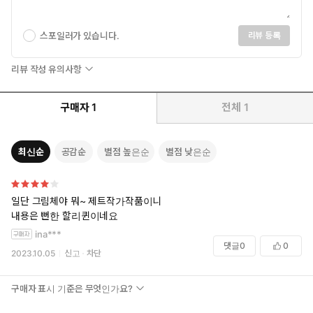
스포일러가 있습니다.
리뷰 등록
리뷰 작성 유의사항
구매자
1
전체
1
최신순
공감순
별점 높은순
별점 낮은순
일단 그림체야 뭐~ 제트작가작품이니
내용은 뻔한 할리퀸이네요
ina***
댓글
0
0
2023.10.05
신고
차단
구매자 표시 기준은 무엇인가요?