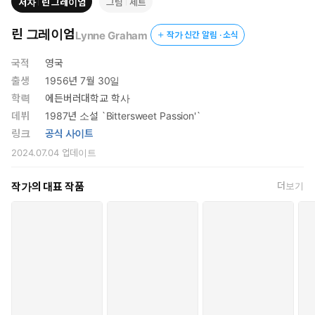
저자
린 그레이엄
그림
제트
린 그레이엄
Lynne Graham
작가 신간 알림 · 소식
국적
영국
출생
1956년 7월 30일
학력
에든버러대학교 학사
데뷔
1987년 소설 `Bittersweet Passion'`
링크
공식 사이트
2024.07.04
업데이트
작가의 대표 작품
더보기