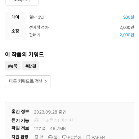
대여
권당 3일
900원
전자책 정가
2,000원
소장
판매가
2,000원
이 작품의 키워드
#
e북
#
완결
다른 키워드로 검색
출간 정보
2023.09.28
출간
듣기 기능
TTS(듣기)
미
지원
파일 정보
48.7MB
127 쪽
지원 환경
PC뷰어
PAPER
앱
웹