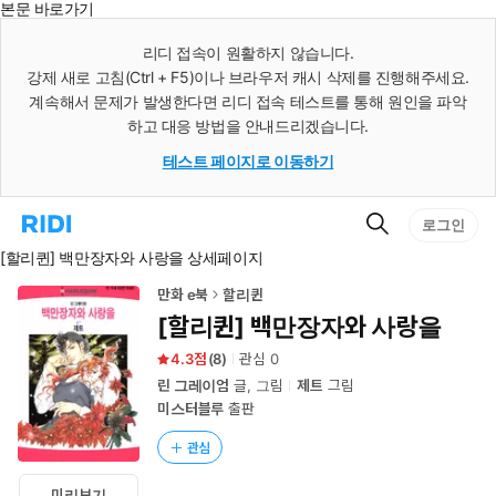
본문 바로가기
인
스
리디 접속이 원활하지 않습니다.
턴
강제 새로 고침(Ctrl + F5)이나 브라우저 캐시 삭제를 진행해주세요.
트
검
계속해서 문제가 발생한다면 리디 접속 테스트를 통해 원인을 파악
색
하고 대응 방법을 안내드리겠습니다.
테스트 페이지로 이동하기
검
리
로그인
색
디
[할리퀸] 백만장자와 사랑을 상세페이지
홈
으
로
만화 e북
할리퀸
이
[할리퀸] 백만장자와 사랑을
동
4.3
(
8
)
관심
0
린 그레이엄
글, 그림
제트
그림
미스터블루
출판
관심
미리보기