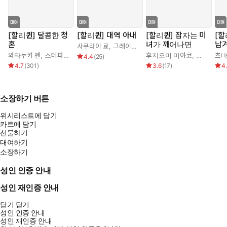
[할리퀸] 달콤한 청
[할리퀸] 대역 아내
[할리퀸] 잠자는 미
[할
혼
녀가 깨어나면
남
사쿠라이 료
,
그레이스 그린
와타누키 멘
,
스테파니 로렌스
후지오미 미야코
,
조안 엘리
츠바
4.4
(
25
)
4.7
(
301
)
3.6
(
17
)
4
소장하기 버튼
위시리스트에 담기
카트에 담기
선물하기
대여하기
소장하기
성인 인증 안내
성인 재인증 안내
닫기
닫기
성인 인증 안내
성인 재인증 안내