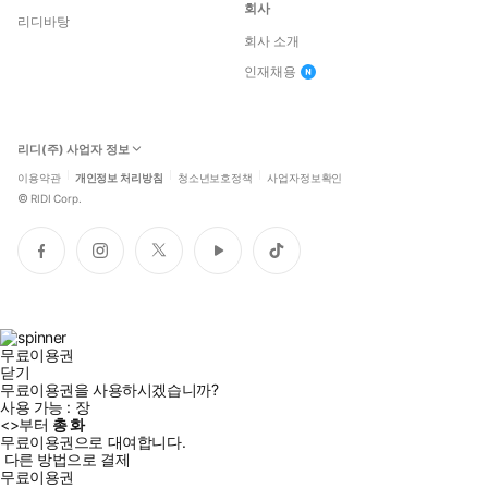
회사
리디바탕
회사 소개
인재채용
리디(주) 사업자 정보
이용약관
개인정보 처리방침
청소년보호정책
사업자정보확인
©
RIDI Corp.
페
인
트
유
틱
이
스
위
튜
톡
스
타
터
브
북
그
램
무료이용권
닫기
무료이용권을 사용하시겠습니까?
사용 가능 :
장
<
>부터
총
화
무료이용권으로 대여합니다.
다른 방법으로 결제
무료이용권