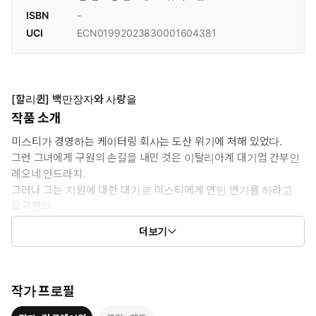
ISBN
-
UCI
ECN01992023830001604381
[할리퀸] 백만장자와 사랑을
작품 소개
미스티가 경영하는 케이터링 회사는 도산 위기에 처해 있었다.
그런 그녀에게 구원의 손길을 내민 것은 이탈리아계 대기업 간부인
레오네 안드라치.
그러나 그는 지원에 대한 대가로 미스티에게 연인 연기를 하라고
요구한다.
주위에 여자가 줄을 서있을 그가 어째서? 미스티가 선택된 배경에
더보기
는 무시무시한 계획이 있었는데…!!
작가 프로필