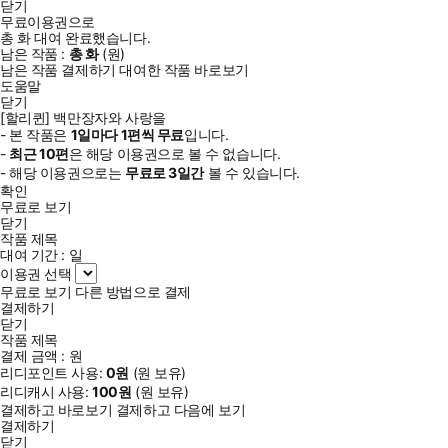
닫기
무료이용권으로
총
화
대여 완료했습니다.
남은 작품 :
총
화
(
원)
남은 작품 결제하기
대여한 작품 바로보기
도움말
닫기
[할리퀸] 백만장자와 사랑을
- 본 작품은
1일
마다
1
편씩 무료
입니다.
-
최근
10편
은 해당 이용권으로 볼 수 없습니다.
- 해당 이용권으로는
무료로
3일
간
볼 수 있습니다.
확인
무료로 보기
닫기
작품 제목
대여 기간 :
일
이용권 선택
무료로 보기
다른 방법으로 결제
결제하기
닫기
작품 제목
결제 금액 :
원
리디포인트 사용:
0
원
(
원 보유)
리디캐시 사용:
100
원
(
원 보유)
결제하고 바로보기
결제하고 다음에 보기
결제하기
닫기