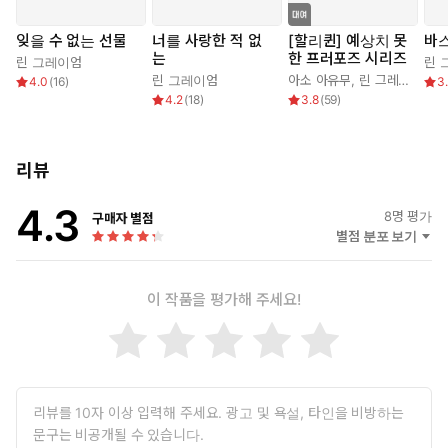
잊을 수 없는 선물
너를 사랑한 적 없
[할리퀸] 예상치 못
바
는
한 프러포즈 시리즈
린 그레이엄
린 
린 그레이엄
아소 아유무
,
린 그레이엄
4.0
(
16
)
3
4.2
(
18
)
3.8
(
59
)
리뷰
4.3
8
명 평가
구매자 별점
별점 분포 보기
이 작품을 평가해 주세요!