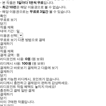
- 본 작품은
1일
마다
1
편씩 무료
입니다.
-
최근
10편
은 해당 이용권으로 볼 수 없습니다.
- 해당 이용권으로는
무료로
3일
간
볼 수 있습니다.
확인
무료로 보기
닫기
작품 제목
대여 기간 :
일
이용권 선택
무료로 보기
다른 방법으로 결제
결제하기
닫기
작품 제목
결제 금액 :
원
리디포인트 사용:
0
원
(
원 보유)
리디캐시 사용:
100
원
(
원 보유)
결제하고 바로보기
결제하고 다음에 보기
결제하기
닫기
결제 가능한 리디캐시, 포인트가 없습니다.
리디캐시 충전하고 결제없이 편하게 감상하세요.
리디포인트 적립 혜택도 놓치지 마세요!
충전하고 결제
일반 결제
결제하기
닫기
이미 구매한 작품입니다.
보기
닫기