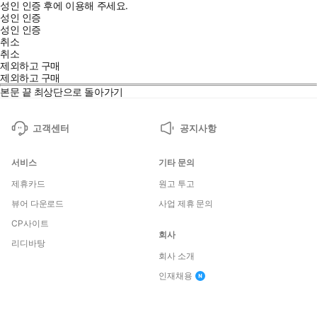
성인 인증 후에 이용해 주세요.
성인 인증
성인 인증
취소
취소
제외하고 구매
제외하고 구매
본문 끝
최상단으로 돌아가기
고객센터
공지사항
서비스
기타 문의
제휴카드
원고 투고
뷰어 다운로드
사업 제휴 문의
CP사이트
회사
리디바탕
회사 소개
인재채용