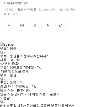
리디(주) 사업자 정보
이용약관
개인정보 처리방침
청소년보호정책
사업자정보확인
©
RIDI Corp.
페
인
트
유
틱
이
스
위
튜
톡
스
타
터
브
북
그
램
무료이용권
닫기
무료이용권을 사용하시겠습니까?
사용 가능 :
장
<
>부터
총
화
무료이용권으로 대여합니다.
다른 방법으로 결제
무료이용권
닫기
무료이용권으로
총
화
대여 완료했습니다.
남은 작품 :
총
화
(
원)
남은 작품 결제하기
대여한 작품 바로보기
도움말
닫기
베리블루 & 지원서원아빠의 똑똑한 부동산 월세부자