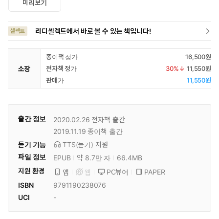
미리보기
리디셀렉트에서 바로 볼 수 있는 책입니다!
셀렉트
종이책 정가
16,500원
소장
전자책 정가
30
%↓
11,550원
판매가
11,550원
출간 정보
2020.02.26
전자책 출간
2019.11.19
종이책 출간
듣기 기능
TTS(듣기)
지원
파일 정보
EPUB
약 8.7만 자
66.4MB
지원 환경
PC뷰어
PAPER
앱
웹
ISBN
9791190238076
UCI
-