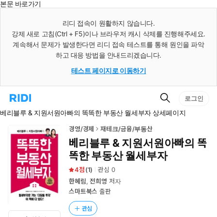
본문 바로가기
인
스
리디 접속이 원활하지 않습니다.
턴
강제 새로 고침(Ctrl + F5)이나 브라우저 캐시 삭제를 진행해주세요.
트
검
계속해서 문제가 발생한다면 리디 접속 테스트를 통해 원인을 파악
색
하고 대응 방법을 안내드리겠습니다.
테스트 페이지로 이동하기
검
리
로그인
색
디
베리블루 & 지원서원아빠의 똑똑한 부동산 월세부자 상세페이지
홈
으
로
경영/경제
재테크/금융/부동산
이
베리블루 & 지원서원아빠의 똑
동
똑한 부동산 월세부자
4
(
1
)
관심
0
한혜림
,
전희영
저자
스마트북스
출판
관심