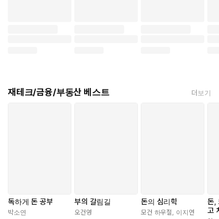
재테크/금융/부동산 베스트
더보기
독하게 돈 공부
부의 갈림길
돈의 심리학
돈,
고 
박소연
오건영
모건 하우절
,
이지연