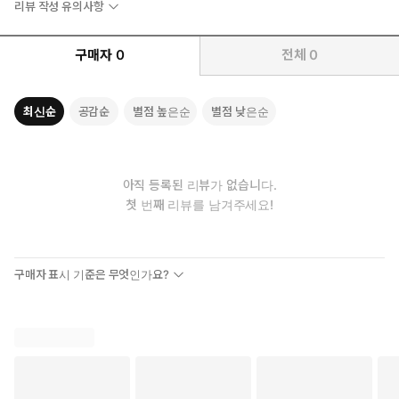
리뷰 작성 유의사항
처럼 큰돈 없이 시작한 저자들이 어떻게 월세부자가 될 수 있었는
지, 입지 선택부터 세팅, 운영까지 현장에서 직접 겪은 노하우를
구매자
0
전체
0
시원하게 공개한다. 특히 경매투자와 접목해 ‘월세 수익과 시세차
익’의 두 마리 토끼를 잡는 법, 200만원 정도를 들인 구조변경으
로 월세 수익률을 두 배로 높인 방법 등 현장에서 직접 겪으며 터득
최신순
공감순
별점 높은순
별점 낮은순
한 다양한 노하우들을 꼼꼼하게 소개한 점이 돋보인다.
아직 등록된 리뷰가 없습니다.
첫 번째 리뷰를 남겨주세요!
구매자 표시 기준은 무엇인가요?