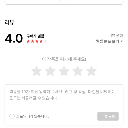
전희영(지원쌤)
부동산 법인 ㈜비전세움의 대표이자 ‘메이트 쉐어하우스’의 공동대
표이다. 삼성연구원으로 사회생활을 시작했다. 11년간의 회사생활
후 안정적인 직장보다는 새로운 삶을 개척하고자 전기전자 업체인
리뷰
㈜비전을 창업해 사업을 하고 있다. 2014년 부동산 투자를 시작한
4.0
이후로 경공매를 기반으로 주거용 부동산뿐만 아니라 지식산업센
1
명 평가
구매자 별점
터, 셰어하우스, 공유 오피스 등 여러 분야에서 실전투자자로 활동
별점 분포 보기
2년여 만에 어떻게 월세부자 시스템을 만들 수 있었을까?
하고 있다. 또한 폭넓은 실전투자 경험을 바탕으로 경제적 자유와
부동산을 통한 노후준비를 돕고자 ‘지원서원아빠의 투자정보 블로
불과 몇 천만 원으로 시작한 저자들의 월세 투자 성공 스토리를
이 작품을 평가해 주세요!
그’를 운영 중이며 여러 분야의 실전 강의를 하고 있다. 저서로는
들려주며, 셰어하우스, 에어비앤비, 꼬마 공유 오피스, 스페이스
『무조건 성공하는 지식산업센터 투자』가 있다.
클라우드 등 큰돈 없이 시작하여 월세부자로 가는 4개의 디딤돌
투자를 소개한다. 예를 들어 저자들이 운영하는 셰어하우스 2호
점의 경우 주택을 월세로 빌려 시작했기에 투자금은 보증금
1,000만원과 세팅 비용 500만원 정도였다. 그리고 집주인에게
줄 월세를 제하고도 월 142만원의 수익을 올리고 있다. 고작
1,500만원 정도를 들여서 말이다.
저자들은 이를 모아 종잣돈으로 지점을 계속 늘려갔고 불과 2년여
스포일러가 있습니다.
리뷰 등록
만에 7개 지점으로 늘리고 월급보다 많은 월세를 받고 있다. 월급
통장이 2개나 되는 셈이다. 『똑똑한 부동산 월세부자』에는 이