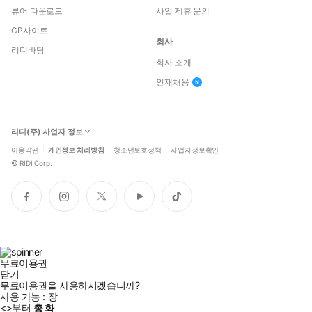
뷰어 다운로드
사업 제휴 문의
CP사이트
회사
리디바탕
회사 소개
인재채용
리디(주) 사업자 정보
이용약관
개인정보 처리방침
청소년보호정책
사업자정보확인
©
RIDI Corp.
페
인
트
유
틱
이
스
위
튜
톡
스
타
터
브
북
그
램
무료이용권
닫기
무료이용권을 사용하시겠습니까?
사용 가능 :
장
<
>부터
총
화