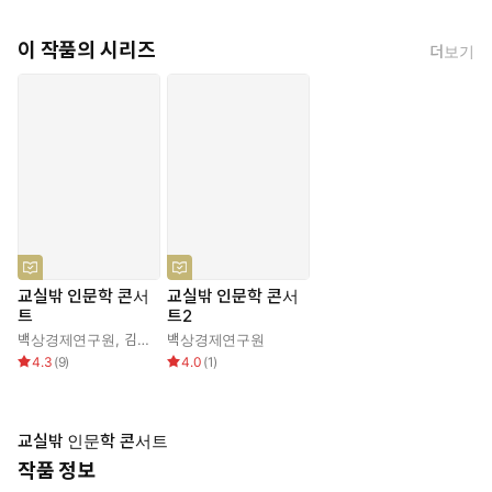
이 작품의 시리즈
더보기
교실밖 인문학 콘서
교실밖 인문학 콘서
트
트2
백상경제연구원
,
김윤아 외8명
백상경제연구원
4.3
(
9
)
4.0
(
1
)
교실밖 인문학 콘서트
작품 정보