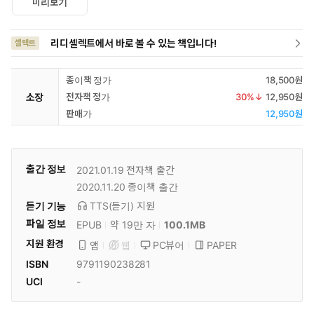
미리보기
리디셀렉트에서 바로 볼 수 있는 책입니다!
셀렉트
종이책 정가
18,500원
소장
전자책 정가
30
%↓
12,950원
판매가
12,950원
출간 정보
2021.01.19
전자책 출간
2020.11.20
종이책 출간
듣기 기능
TTS(듣기)
지원
파일 정보
EPUB
약 19만 자
100.1MB
지원 환경
PC뷰어
PAPER
앱
웹
ISBN
9791190238281
UCI
-