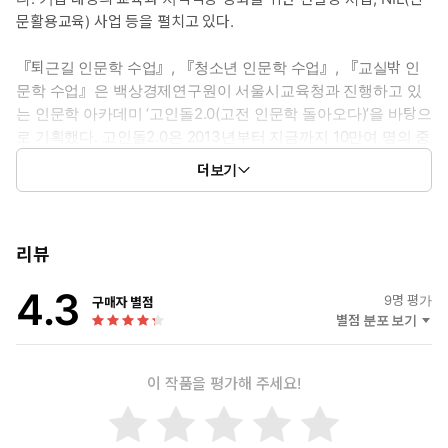
아카데미 ‘고인돌2.0(고전 인문학이 돌아오다)’의 400여 개 강좌 중
문활용교육) 사업 등을 펼치고 있다.
에서도 가장 먼저 만나봐야 할 열 가지를 골랐다. 신화·철학·문학에
이어 미술사·스토리텔링·영화·환경·인공지능 등 변화하는 시대를
『퇴근길 인문학 수업』, 『청소년 인문학 수업』, 『교실밖 인
반영한 주제를 담으며, 시민과 청소년에게 삶의 본질적 물음을 던지
문학 수업』은 백상경제연구원이 서울시교육청과 진행하고 있
고 스스로 답을 찾아갈 수 있는 길을 제시했다. 인류 기원에 대한 이
는 인문학 아카데미 ‘고인돌2.0(고전 인문학 돌아오다)’을 바탕으
야기이자 오늘날 영화·애니메이션·만화·게임 등 대중문화로 통하는
로 기획했다. 고인돌2.0은 2013년부터 지금까지 10만여 명의 중
지름길이자 상상력의 원천인 ‘유럽 신화, 완전 첫걸음’, 내가 누구인
고등학생과 시민이 수강한 인기 강연 프로그램으로, 서울시교육
더보기
지를 문학적으로 풀어낸 ‘자아의 발견과 문학’, 철학의 본질을 찾아
청 산하 공공도서관과 학교에서 성황리에 진행 중이다.
가는 ‘철학하는 삶이란?’, 고전문학과 영화를 비교하는 ‘원작과 함께
영화 읽기’, 행복의 기준에 대한 질문을 던지는 ‘살면서 갖고 싶은 다
섯 가지’, 예술 앞에 당당해지는 방법을 알려주는 ‘단박에 읽는 서양
리뷰
미술사’, 인공지능과 4차 산업혁명을 주제로 한 ‘새로운 접촉 문명,
4.3
온택트 시대’ 등이다. 이 책은 빛의 속도로 변화하는 현실 속에서 삶
9
명 평가
구매자 별점
의 본질을 꿰뚫어 볼 수 있는 눈을 길러줄 것이다.
별점 분포 보기
이 작품을 평가해 주세요!