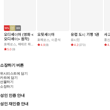
오디세이아 (영화 <
오뒷세이아
유럽 도시 기행 1권
사
오디세이> 원작)
호메로스
,
이준석
유시민
홍
호메로스
,
페테르 파울 루벤스
,
박문재
4.9
(
8
)
4.2
(
273
)
4
5.0
(
9
)
소장하기 버튼
위시리스트에 담기
카트에 담기
선물하기
소장하기
성인 인증 안내
성인 재인증 안내