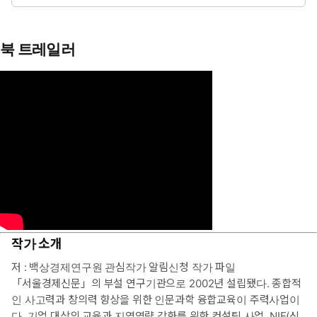
북 트레일러
10만 명이 함께한 서울시교육청 인문학 강좌
신화, 철학, 문학, 미술, 영화, 환경, 역사, 미래까지
작가 소개
서울시 대표 인문학 아카데미 ‘고인돌2.0(고전인문학이 돌아오
다’에서 엄선한 10가지 토픽을 책으로 만나다.
저 : 백상경제연구원 관심작가 알림신청 작가 파일
「서울경제신문」의 부설 연구기관으로 2002년 설립됐다. 종합적
“10만 명이 함께한 서울시 교육청 인문학 강좌.” 『교실밖 인문학
인 사고력과 창의력 향상을 위한 인문과학 융합교육이 주력사업이
콘서트』는 청소년과 시민을 대상으로 하는 서울시교육청 인문학
다. 기업 대상의 교육과 지역역량 강화를 위한 컨설팅 사업, NIE(신