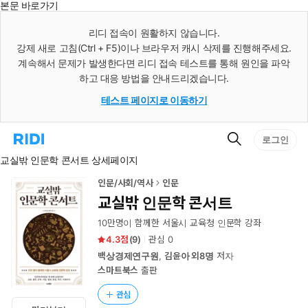
본문 바로가기
인
스
리디 접속이 원활하지 않습니다.
턴
강제 새로 고침(Ctrl + F5)이나 브라우저 캐시 삭제를 진행해주세요.
트
검
계속해서 문제가 발생한다면 리디 접속 테스트를 통해 원인을 파악
색
하고 대응 방법을 안내드리겠습니다.
테스트 페이지로 이동하기
검
리
로그인
색
디
교실밖 인문학 콘서트 상세페이지
홈
으
로
인문/사회/역사
인문
이
교실밖 인문학 콘서트
동
10만명이 함께한 서울시 교육청 인문학 강좌
4.3
(
9
)
관심
0
백상경제연구원
,
김윤아 외8명
저자
스마트북스
출판
관심