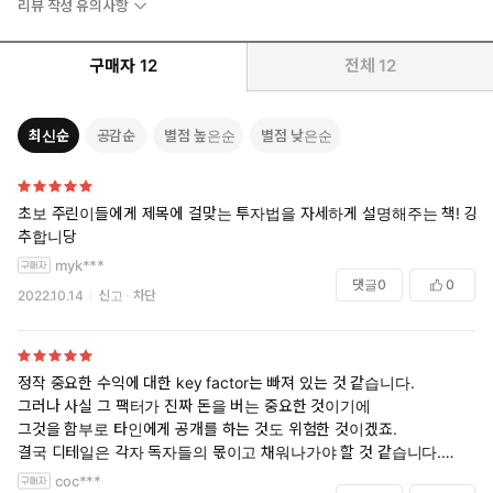
리뷰 작성 유의사항
구매자
12
전체
12
최신순
공감순
별점 높은순
별점 낮은순
평범한 두 아이 엄마가 슈퍼개미가 되기까지!
초보 주린이들에게 제목에 걸맞는 투자법을 자세하게 설명해주는 책! 강
추합니당
네이버 NO.1 재테크 카페 〈월급쟁이 재테크 연구카페〉 슈퍼 루
키 ‘헬로마녀’의 생생한 주식 경험담
myk***
댓글
0
0
2022.10.14
신고
차단
‘적금주식 투자법’ 노하우뿐만 아니라 계좌 개설 방법부터 차트 분
석,
종목 선정, 배당 투자법까지 주린이들을 위한 모든 정보가 담겼
정작 중요한 수익에 대한 key factor는 빠져 있는 것 같습니다.
다!
그러나 사실 그 팩터가 진짜 돈을 버는 중요한 것이기에
그것을 함부로 타인에게 공개를 하는 것도 위험한 것이겠죠.
주식 투자를 반드시 해야 하는 시대다. 월급만으로는 경제적 자유를
결국 디테일은 각자 독자들의 몫이고 채워나가야 할 것 같습니다.
얻기 힘들고, 은행 이자는 점점 떨어지는데 집값은 매일 치솟는다.
깨지고 터지고 반에 반토막 경험으로요^^;
coc***
평범한 직장인이 자산을 불리려면 주식 투자가 최선인 세상이 된 것