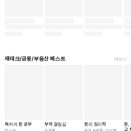
재테크/금융/부동산 베스트
더보기
독하게 돈 공부
부의 갈림길
돈의 심리학
돈,
고 
박소연
오건영
모건 하우절
,
이지연