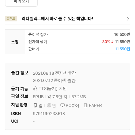
미리보기
리디셀렉트에서 바로 볼 수 있는 책입니다!
셀렉트
종이책 정가
16,500원
소장
전자책 정가
30
%↓
11,550원
판매가
11,550원
출간 정보
2021.08.18
전자책 출간
2021.07.12
종이책 출간
듣기 기능
TTS(듣기)
지원
파일 정보
EPUB
약 7.6만 자
57.2MB
지원 환경
PC뷰어
PAPER
앱
웹
ISBN
9791190238618
UCI
-