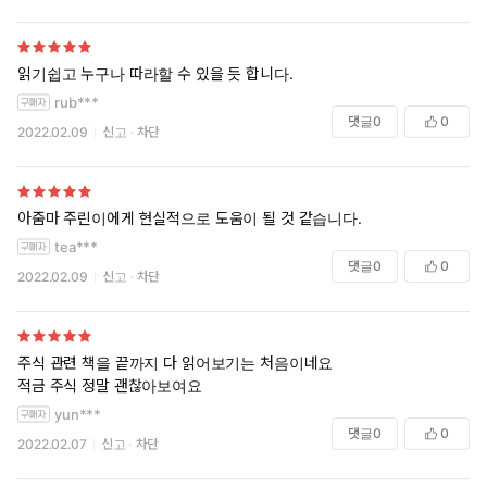
식의 장점이다. 또한 적금주식 투자법은 상승장은 물론이고 하락
장에서도 수익을 낼 수 있으며, 소액으로도 충분히 투자가 가능해
서 지금 당장 누구나 시작할 수 있다. 기존에 출간된 그 어떤 주식
읽기쉽고 누구나 따라할 수 있을 듯 합니다.
투자 책에서도 소개되지 않은 헬로마녀의 ‘적금주식 투자법’으로
rub***
안정적인 수익을 내고 경제적 자유를 얻자!
댓글
0
0
2022.02.09
신고
차단
아줌마 주린이에게 현실적으로 도움이 될 것 같습니다.
tea***
댓글
0
0
2022.02.09
신고
차단
주식 관련 책을 끝까지 다 읽어보기는 처음이네요
적금 주식 정말 괜찮아보여요
yun***
댓글
0
0
2022.02.07
신고
차단