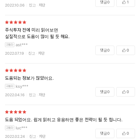
댓글
0
1
2022.10.06
신고
차단
이다. 하지만 누군가는 여전히 증권 계좌도 없고, 주식을 모른다는
그럼에도 제가 평점을 5점을 준 이유는 개미들의 올바른 투자
이유로 주식 투자를 주저한다. 그런 주식 입문자, 초보자들을 위해
방향을 제시했기 때문입니다.^^
가장 쉽고 명쾌한 주식 책이 나왔다. 이 책은 정말 쉽다. 어려운 용
본인이 결정하지 못하고 묻지마,추천주,급등주,테마주 투자에
어나 생소한 개념도 없다. 증권 계좌 개설하는 법부터 주식을 사고
주식투자 전에 미리 읽어보면
빠져있는 개미들에게 추천합니다.
파는 법, 차트를 보고 종목 선정하는 법까지, 너무 초보적인 질문이
실질적으로 도움이 많이 될 듯 해요.
라 어디 가서 물어보기 어려웠던 기초 정보를 저자의 경험과 함께 쉽
ast***
건승하세요^^
고 간단하게 알려준다. 특히 저자만의 투자 노하우로 만들어진 ‘적
댓글
0
0
2022.07.19
신고
차단
금주식 투자법’은 주식 입문자에게도 좋지만, 주식을 하긴 하는데 지
금껏 제대로 된 수익을 못 본 초보 투자자에게 강력 추천한다.
도움되는 정보가 많았어요.
적금주식의 핵심은 간단하다. ‘매일’, ‘일정한 금액’으로 ‘한 종목’을
‘꾸준히 매수’하고, 내가 ‘설정한 목표’에 도달하면 ‘매도’한다. 한때
ksy***
댓글
0
0
유행했던 커피적금, 담배적금처럼 하루에 커피 값, 담배 값 정도의
2022.04.16
신고
차단
소액을 주식에 투자하는 것이다. 소액으로 꾸준히 한 종목을 매수
하면 고점에서 사든 저점에서 사든 자연스럽게 평균 단가가 좋은
가격에 맞춰지는데, 이렇게 평균 단가를 맞추면서 주식수를 늘리
도움 되었어요. 쉽게 읽히고 응용하면 좋은 전략이 될 듯 힙니다.
다가 목표한 수익률에 도달했을 때 매도하면 된다. 종목에 따라,
luc***
내가 설정한 목표에 따라 투자 기간은 달라지지만, 일반 매수보다
댓글
0
0
는 안정적이고 적금보다는 빠르게 수익 실현이 된다는 게 적금주
2022.02.24
신고
차단