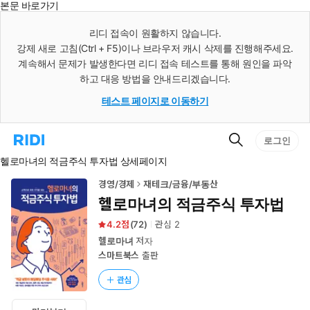
본문 바로가기
인
스
리디 접속이 원활하지 않습니다.
턴
강제 새로 고침(Ctrl + F5)이나 브라우저 캐시 삭제를 진행해주세요.
트
검
계속해서 문제가 발생한다면 리디 접속 테스트를 통해 원인을 파악
색
하고 대응 방법을 안내드리겠습니다.
테스트 페이지로 이동하기
검
리
로그인
색
디
헬로마녀의 적금주식 투자법 상세페이지
홈
으
로
경영/경제
재테크/금융/부동산
이
헬로마녀의 적금주식 투자법
동
4.2
(
72
)
관심
2
헬로마녀
저자
스마트북스
출판
관심