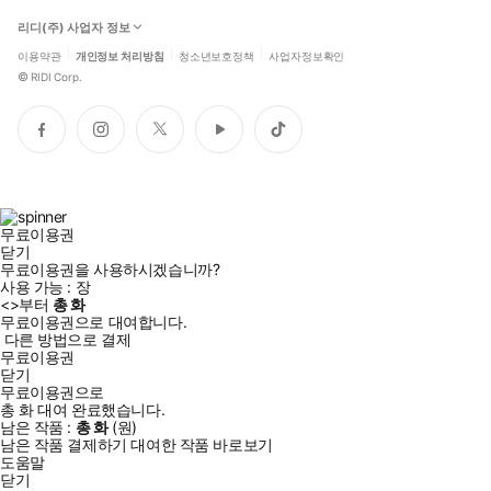
리디(주) 사업자 정보
이용약관
개인정보 처리방침
청소년보호정책
사업자정보확인
©
RIDI Corp.
페
인
트
유
틱
이
스
위
튜
톡
스
타
터
브
북
그
램
무료이용권
닫기
무료이용권을 사용하시겠습니까?
사용 가능 :
장
<
>부터
총
화
무료이용권으로 대여합니다.
다른 방법으로 결제
무료이용권
닫기
무료이용권으로
총
화
대여 완료했습니다.
남은 작품 :
총
화
(
원)
남은 작품 결제하기
대여한 작품 바로보기
도움말
닫기