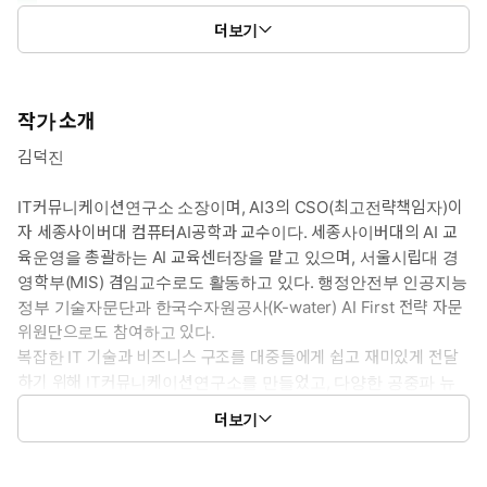
더보기
작가 소개
김덕진
IT커뮤니케이션연구소 소장이며, AI3의 CSO(최고전략책임자)이
자 세종사이버대 컴퓨터AI공학과 교수이다. 세종사이버대의 AI 교
육운영을 총괄하는 AI 교육센터장을 맡고 있으며, 서울시립대 경
영학부(MIS) 겸임교수로도 활동하고 있다. 행정안전부 인공지능
정부 기술자문단과 한국수자원공사(K-water) AI First 전략 자문
CES 2026에서 엔비디아의 젠슨 황은 “피지컬 AI의 챗GPT 모멘트
위원단으로도 참여하고 있다.
가 도래했다. 앞으로 움직이는 모든 것은 로봇이 될 것이다”라고 선
복잡한 IT 기술과 비즈니스 구조를 대중들에게 쉽고 재미있게 전달
언했다. 『피지컬 AI 2026: 이미 시작된 미래』는 피지컬 AI가 무엇
하기 위해 IT커뮤니케이션연구소를 만들었고, 다양한 공중파 뉴
인지, 왜 지금 폭발적으로 성장하고 있는지, 그리고 이 거대한 시장
스와 라디오 등에서 15년 이상 전문 패널로 활동하며 IT커뮤니케
에서 누가 돈을 벌게 될지를 짚어본다. 또한 미국과 중국은 어떤 전
더보기
이터로서의 입지를 다져왔다.
략으로 움직이고 있으며, 그 사이에서 한국은 무엇을 할 수 있는지
최근에는 피지컬 AI 분야 투자기업의 기술고문으로 리서치와 전략
살펴본다. 삼성·현대·SK·LG 같은 대기업들이 가진 카드는 무엇이
수립에 참여하며 넥스트 패러다임을 연구하고 있다.