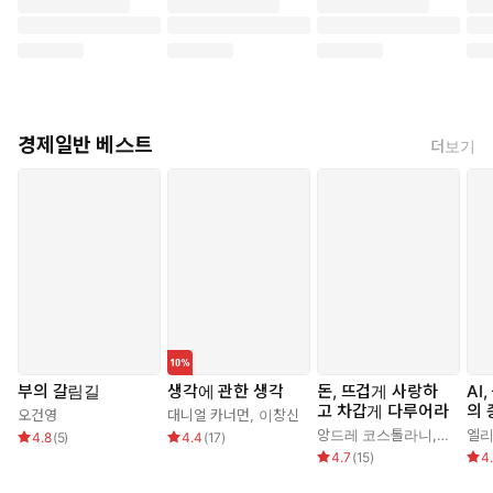
경제일반 베스트
더보기
부의 갈림길
생각에 관한 생각
돈, 뜨겁게 사랑하
AI
고 차갑게 다루어라
의 
오건영
대니얼 카너먼
,
이창신
앙드레 코스톨라니
,
한윤진
4.8
(
5
)
4.4
(
17
)
4.7
(
15
)
4