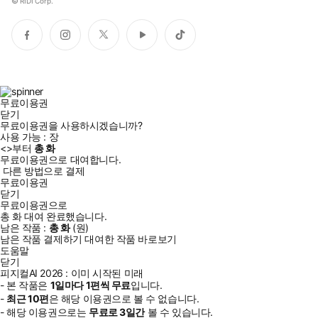
©
RIDI Corp.
페
인
트
유
틱
이
스
위
튜
톡
스
타
터
브
북
그
램
무료이용권
닫기
무료이용권을 사용하시겠습니까?
사용 가능 :
장
<
>부터
총
화
무료이용권으로 대여합니다.
다른 방법으로 결제
무료이용권
닫기
무료이용권으로
총
화
대여 완료했습니다.
남은 작품 :
총
화
(
원)
남은 작품 결제하기
대여한 작품 바로보기
도움말
닫기
피지컬AI 2026 : 이미 시작된 미래
- 본 작품은
1일
마다
1
편씩 무료
입니다.
-
최근
10편
은 해당 이용권으로 볼 수 없습니다.
- 해당 이용권으로는
무료로
3일
간
볼 수 있습니다.