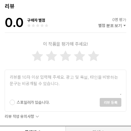
고, 그것을 어떻게 써야 하는지도 함께 다룬다. 아울러 이 변화 속
현재 MBC 「손에 잡히는 경제」, KBS1라디오 「세상의 모든 정
리뷰
에서 우리의 일자리와 삶이 어떻게 달라질지까지 전망한다.
보」 등에서 IT 이슈를 알아듣기 쉽게 설명해 주는 고정 코너를 통해
0.0
대중과 소통하고 있으며, AI에 대한 쉽고 명쾌한 해석으로 대기업 임
0
명 평가
구매자 별점
이 책의 저자인 IT커뮤니케이션연구소 김덕진 소장과 경기연구원
직원 대상 강연 및 대중 강연에서 큰 호응을 얻으며 지속적인 러브콜
별점 분포 보기
AI연구실장 이승환 박사는 2026년부터 2028년까지 앞으로 3년이
을 받고 있다.
피지컬 AI의 글로벌 생태계 주도권이 결정되는 절체절명의 골든타
저서로는 종합 베스트셀러 『AI 2024』, 『AI 2025』, 『AI
임이 될 것이라고 주장한다. 한국은 이 거대한 판에서 게임 체인저
이 작품을 평가해 주세요!
2026』 ‘트렌드&활용백과’ 시리즈를 비롯해 『AI 에이전트』,
가 될 것인가, 남이 만든 생태계에 부품만 납품하는 하청업체로 전
『챗봇 2025』 등을 출간했다.유튜브 채널│김덕진의 AI디아
락할 것인가? 엔비디아·테슬라·구글·아마존·피겨AI·스킬드AI·애지봇
(@aidia-v5w)
·유니트리 등 글로벌 빅테크부터 현대차·삼성·SK·LG, 작지만 날카
강의 요청│info@itcl.kr, www.itcl.kr
로운 스타트업들, 한국형 킬러 애플리케이션까지, 한 권으로 끝이
다.
이승환
인간과 기계, 가상과 현실, 데이터와 의미가 교차하는 지점에서 변화
스포일러가 있습니다.
리뷰 등록
를 읽고, 미래를 연구하는 디지털 개척자(Pathfinder).
삼성경제연구소, KT 전략기획실, 한국전자통신연구원, SW정책연
리뷰 작성 유의사항
구소, 국회미래연구원을 거쳐 현재 경기연구원에서 AI연구실장으로
재직 중이다.