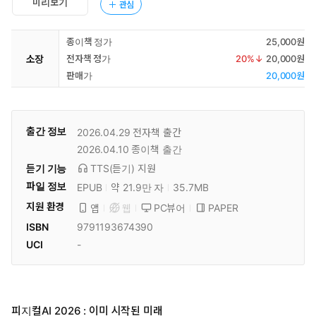
미리보기
관심
종이책 정가
25,000원
소장
전자책 정가
20
%↓
20,000원
판매가
20,000원
출간 정보
2026.04.29
전자책 출간
2026.04.10
종이책 출간
듣기 기능
TTS(듣기)
지원
파일 정보
EPUB
약 21.9만 자
35.7MB
지원 환경
PC뷰어
PAPER
앱
웹
ISBN
9791193674390
UCI
-
피지컬AI 2026 : 이미 시작된 미래