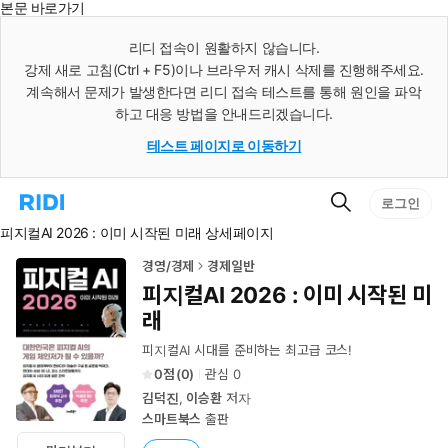
본문 바로가기
인
스
리디 접속이 원활하지 않습니다.
턴
강제 새로 고침(Ctrl + F5)이나 브라우저 캐시 삭제를 진행해주세요.
트
검
계속해서 문제가 발생한다면 리디 접속 테스트를 통해 원인을 파악
색
하고 대응 방법을 안내드리겠습니다.
테스트 페이지로 이동하기
검
리
로그인
색
디
피지컬AI 2026 : 이미 시작된 미래 상세페이지
홈
으
로
경영/경제
경제일반
이
피지컬AI 2026 : 이미 시작된 미
동
래
피지컬AI 시대를 준비하는 최고급 코스!
0
(
0
)
관심
0
김덕진
,
이승환
저자
스마트북스
출판