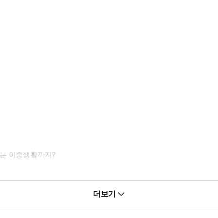
하는 이중생활까지?
더보기
 뽀에버어~!