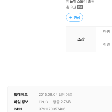
피플앤스토리
출판
총 9권
관심
단권
소장
전권
업데이트
2015.09.04
업데이트
파일 정보
평균 2.7MB
EPUB
ISBN
9791170057406