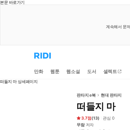
본문 바로가기
계속해서 문제
리
디
홈
으
만화
웹툰
웹소설
도서
셀렉트
로
이
떠들지 마 상세페이지
동
판타지 e북
현대 판타지
떠들지 마
3.7
(
13
)
관심
0
무람
저자