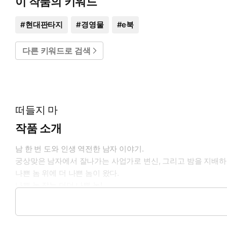
이 작품의 키워드
#
현대판타지
#
경영물
#
e북
다른 키워드로 검색
떠들지 마
작품 소개
남 한 번 도와 인생 역전한 남자 이야기.
궁상맞은 남자에서 잘나가는 사업가로 변신, 그리고 밤을 지배
나쁜 놈 위에 더 나쁜 놈이 왔다.
나쁜 놈 잡는 더더 나쁜 놈!
대한민국의 낮과 밤은 내가 지배한다.
cf)밤낮 없이 나쁜 놈, 나쁜 놈 25시, 자나 깨나 나쁜 놈, 나쁜 놈