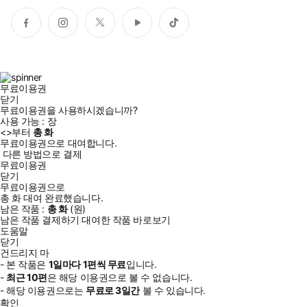
페
인
트
유
틱
이
스
위
튜
톡
스
타
터
브
북
그
램
무료이용권
닫기
무료이용권을 사용하시겠습니까?
사용 가능 :
장
<
>부터
총
화
무료이용권으로 대여합니다.
다른 방법으로 결제
무료이용권
닫기
무료이용권으로
총
화
대여 완료했습니다.
남은 작품 :
총
화
(
원)
남은 작품 결제하기
대여한 작품 바로보기
도움말
닫기
건드리지 마
- 본 작품은
1일
마다
1
편씩 무료
입니다.
-
최근
10편
은 해당 이용권으로 볼 수 없습니다.
- 해당 이용권으로는
무료로
3일
간
볼 수 있습니다.
확인