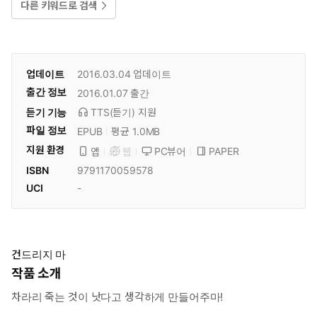
다른 키워드로 검색
업데이트
2016.03.04
업데이트
출간 정보
2016.01.07
출간
듣기 기능
TTS(듣기)
지원
파일 정보
EPUB
평균 1.0MB
지원 환경
PC뷰어
PAPER
앱
웹
ISBN
9791170059578
UCI
-
건드리지 마
작품 소개
차라리 죽는 것이 낫다고 생각하게 만들어주마!