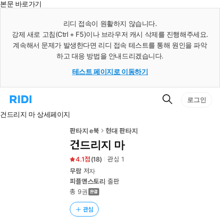
본문 바로가기
인
스
리디 접속이 원활하지 않습니다.
턴
강제 새로 고침(Ctrl + F5)이나 브라우저 캐시 삭제를 진행해주세요.
트
검
계속해서 문제가 발생한다면 리디 접속 테스트를 통해 원인을 파악
색
하고 대응 방법을 안내드리겠습니다.
테스트 페이지로 이동하기
검
리
로그인
색
디
건드리지 마 상세페이지
홈
으
로
판타지 e북
현대 판타지
이
건드리지 마
동
4.1
(
18
)
관심
1
무람
저자
피플앤스토리
출판
총 9권
관심