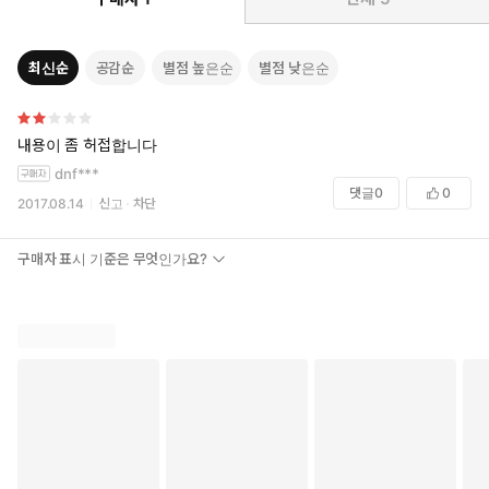
최신순
공감순
별점 높은순
별점 낮은순
내용이 좀 허접합니다
dnf***
댓글
0
0
2017.08.14
신고
차단
구매자 표시 기준은 무엇인가요?