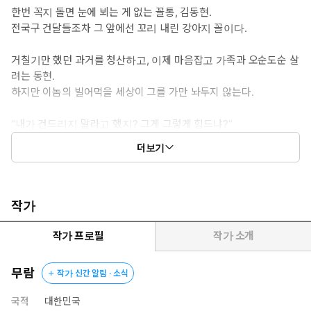
한번 꼭지 돌면 눈에 뵈는 게 없는 꼴통, 김동현.
전국구 건달들조차 그 앞에선 꼬리 내린 강아지 꼴이다.
거칠기만 했던 과거를 청산하고, 이제 마음잡고 가족과 오순도순 살
려는 동현.
하지만 이놈의 빌어먹을 세상이 그를 가만 놔두지 않는다.
“내가 건드리지 말라고 했지? 그게 그렇게 힘드냐?”
더보기
나쁜놈들 끝장내는 끝장액션, <건드리지 마>
작가
작가 프로필
작가 소개
무람
작가 신간 알림 · 소식
국적
대한민국