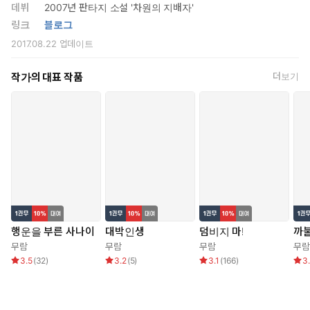
데뷔
2007년 판타지 소설 '차원의 지배자'
링크
블로그
2017.08.22
업데이트
작가의 대표 작품
더보기
행운을 부른 사나이
대박인생
덤비지 마!
까
무람
무람
무람
무람
3.5
(
32
)
3.2
(
5
)
3.1
(
166
)
3