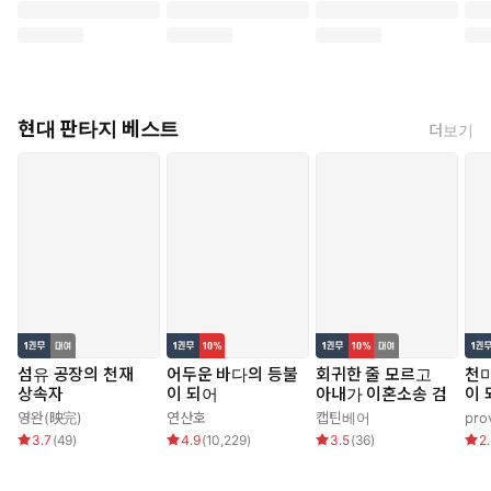
현대 판타지 베스트
더보기
섬유 공장의 천재
어두운 바다의 등불
회귀한 줄 모르고
천마
상속자
이 되어
아내가 이혼소송 검
이 
영완(映完)
연산호
캡틴베어
pro
3.7
(
49
)
4.9
(
10,229
)
3.5
(
36
)
2