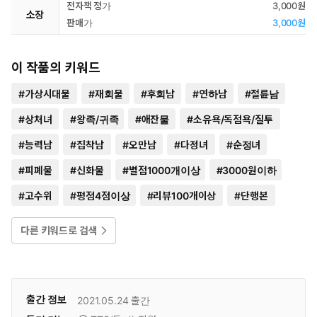
전자책 정가
3,000원
소장
판매가
3,000원
이 작품의 키워드
#
가상시대물
#
재회물
#
후회남
#
연하남
#
절륜남
#
상처녀
#
왕족/귀족
#
애잔물
#
소유욕/독점욕/질투
#
능력남
#
집착남
#
오만남
#
다정녀
#
순정녀
#
피폐물
#
신화물
#
별점1000개이상
#
3000원이하
#
고수위
#
평점4점이상
#
리뷰100개이상
#
단행본
다른 키워드로 검색
출간 정보
2021.05.24
출간