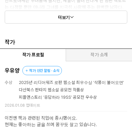
안드로마케는 두려움에 떨지만, 세월이 흘러 만나게 된 남편 헥토르
는 다정할 뿐만 아니라 그녀를 지극히 사랑해 주는 완벽한 남자다.
하지만 운명은 그녀를 순탄하게 놔두지 않는다. 어느 날, 헥토르의
더보기
동생 파리스가 헬레네를 왕궁에 들인 것! 그 일은 트로이를 전쟁의
소용돌이 속으로 몰아간다. 그리고 마침내 트로이가 무너지던 날, 안
드로마케는 아레스의 현신과도 같은 네오프톨레모스에게 끌려가고
만다.
작가
“당신은 나를 받아들이기 위해 존재하오.”
작가 프로필
작가 소개
***
우유양
작가 신간 알림 · 소식
한편, 마치 에로스의 화살을 맞은 것과 같이 안드로마케를 알게 된
수상
2025년 리디어워즈 로판 웹소설 최우수상 '삭풍이 불어오면'
순간부터 한시도 그녀를 원하지 않은 순간이 없던 네오프톨레모스.
다산북스 판타지 웹소설 공모전 작품상
아킬레우스의 아들이자 전쟁영웅인 그는 마침내 전쟁을 승리로 이
피플앤스토리 ‘응답하라 19SS’ 공모전 우수상
끌고 가장 탐이 나고 아름답던 전리품인 안드로마케를 쟁취한다.
2026.01.08
업데이트
그러나 그녀를 취하고 나서도 타는 듯한 갈증과 갈망이 사라지지 않
음을 느끼고 당황한다. 결국 그는 안드로마케를 완전히 갖기 위해
이전엔 책과 관련된 직업에 종사했어요.
위험한 선택을 하는데……!
현재는 좋아하는 글을 쓰며 꿈꾸듯 살고 있습니다.