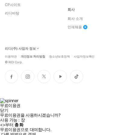
CP사이트
회사
리디바탕
회사 소개
인재채용
리디(주) 사업자 정보
이용약관
개인정보 처리방침
청소년보호정책
사업자정보확인
©
RIDI Corp.
페
인
트
유
틱
이
스
위
튜
톡
스
타
터
브
북
그
램
무료이용권
닫기
무료이용권을 사용하시겠습니까?
사용 가능 :
장
<
>부터
총
화
무료이용권으로 대여합니다.
다른 방법으로 결제