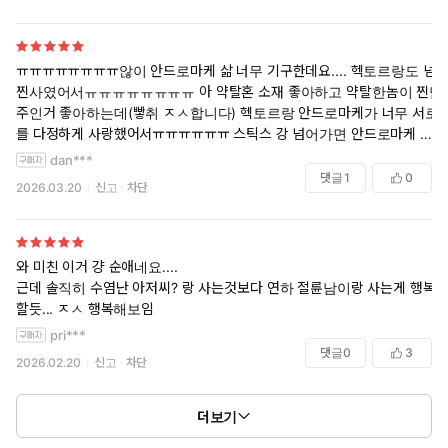
ㅠㅠㅠㅠㅠㅠㅠㅠ않이 안드로마케 삶 너무 기구한데요.... 헥토르랑도 넘
찐사였어서ㅠㅠㅠㅠㅠㅠㅠㅠ 아 약탈혼 소재 좋아하고 약탈한놈이 찐남
주인거 좋아하는데(빻취 ㅈㅅ합니다) 헥토르랑 안드로마케가 너무 서로
를 다정하게 사랑했어서ㅠㅠㅠㅠㅠㅠ 스틱스 강 넘어가면 안드로마케 뒤
도 안 돌아보고 헥토르한테 달려갈거같음 남주가 애들 손 줄줄이잡고 쫓
dan***
아갈거같긴 한데 저승에선 헥토르가 정실이고 남주 측실이나 첩일듯 네
댓글
1
0
2026.03.20
신고
차단
오뭐시기... 이름도 기억안난다 암튼 너무 기구하고 애처로운 이야기였어
요ㅠㅠㅠㅠㅠ 안드로마케 불쌍해..... 흑흑흑 저승편 외전으로 보고싶지만
안보고싶지만 보고싶지만 안보고싶지만 보고싶어....
와 미친 이거 걍 순애네요....
근데 솔직히 수염난 아저씨? 랑 사는것보다 연하 절륜남이랑 사는게 행복
할듯... ㅈㅅ 행복해보임
pri***
댓글
0
3
2026.02.20
신고
차단
더보기