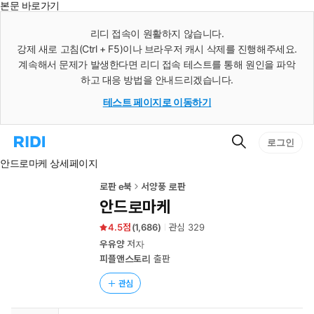
본문 바로가기
인
스
리디 접속이 원활하지 않습니다.
턴
강제 새로 고침(Ctrl + F5)이나 브라우저 캐시 삭제를 진행해주세요.
트
검
계속해서 문제가 발생한다면 리디 접속 테스트를 통해 원인을 파악
색
하고 대응 방법을 안내드리겠습니다.
테스트 페이지로 이동하기
검
리
로그인
색
디
안드로마케 상세페이지
홈
으
로
로판 e북
서양풍 로판
이
안드로마케
동
4.5
(
1,686
)
관심
329
우유양
저자
피플앤스토리
출판
관심