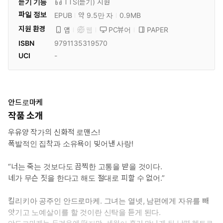
듣기 기능
TTS(듣기)
지원
파일 정보
EPUB
약 9.5만 자
0.9MB
지원 환경
PC뷰어
PAPER
앱
웹
ISBN
9791135319570
UCI
-
안드로마케
작품 소개
우유양 작가의 신화적 로맨스!
폭발적인 집착과 소유욕이 빚어낸 사랑!
“너는 죽는 것보다도 끔찍한 고통을 받을 것이다.
네가 무슨 짓을 한다고 해도 절대로 피할 수 없어.”
킬리키아 공주인 안드로마케. 그녀는 열넷, 남편에게 자유를 빼
앗기고 노예살이를 할 것이란 신탁을 듣게 된다.