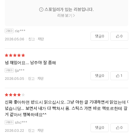
스포일러가 있는 리뷰입니다.
리뷰 보기
rie***
댓글
0
0
2026.05.06
신고
차단
넘 재밌어요... 남주야 잘 좀해
lja***
댓글
0
1
2026.05.05
신고
차단
신화 좋아하면 반드시 읽으십시오. 그냥 야한 글 기대하면서 읽었는데 아
녔습니당… 보면서 내가 다 빡쳐서 움. 스틱스 가면 바로 헥토르한테 갈
거 같아서 행복하네요^^
shc***
댓글
0
0
2026.03.22
신고
차단