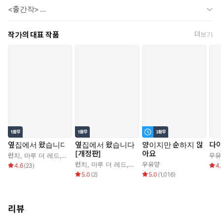
“방법을 달리해야겠다. 내 것인데 이리 상하게 만들어서야 오히려
<출간작>
손해가 아닌가?”
하현 혹은 곰이 신님의 아내 되는 이야기. 칠성 혹은 꼬리에 꼬리를
작가의 대표 작품
더보기
무는 뱀 이야기. 끝이 없는. 화양연화. 슬리핑 뷰티. 변태의 윤리학.
헬레나. 신데렐라. 색계. 오직 사랑하는 이들만이 살아남는다. 믿습
니까. 오즈. 동백꽃. 이금+님 귀는 당나귀 귀. 하데스. 달사슬. 조난자
들
옆집에서 왔습니다
옆집에서 왔습니다
양이지만 순하지 않
다이
[개정판]
아요
런치
,
마루 더 레드
,
우유양
우유
런치
,
마루 더 레드
,
우유양
우유양
4.6
(
23
)
4
5.0
(
2
)
5.0
(
1,016
)
리뷰