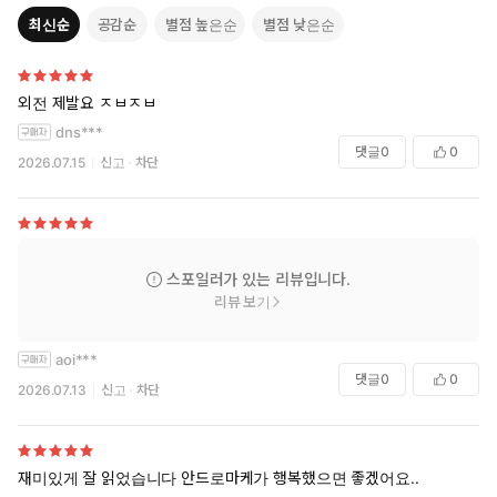
최신순
공감순
별점 높은순
별점 낮은순
외전 제발요 ㅈㅂㅈㅂ
dns***
댓글
0
0
2026.07.15
신고
차단
스포일러가 있는 리뷰입니다.
리뷰 보기
aoi***
댓글
0
0
2026.07.13
신고
차단
재미있게 잘 읽었습니다 안드로마케가 행복했으면 좋겠어요..