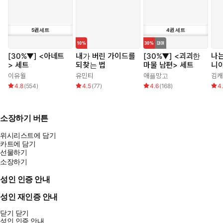
5
권
세트
4
권
세트
[30%▼] <아네트
내가 버린 가이드를
[30%▼] <괴괴한
나는
> 세트
되찾는 법
마물 남편> 세트
니
이유월
유민티
애플망고
김캐
4.8
(
554
)
4.5
(
77
)
4.6
(
168
)
4
소장하기 버튼
위시리스트에 담기
카트에 담기
선물하기
소장하기
성인 인증 안내
성인 재인증 안내
닫기
닫기
성인 인증 안내