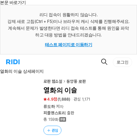
본문 바로가기
인
스
리디 접속이 원활하지 않습니다.
턴
강제 새로 고침(Ctrl + F5)이나 브라우저 캐시 삭제를 진행해주세요.
트
검
계속해서 문제가 발생한다면 리디 접속 테스트를 통해 원인을 파악
색
하고 대응 방법을 안내드리겠습니다.
테스트 페이지로 이동하기
검
리
로그인
색
디
열화의 이슬 상세페이지
홈
으
로
로판 웹소설
동양풍 로판
이
열화의 이슬
동
4.9
(
1,888
)
관심
1,171
류도하
저자
피플앤스토리
출판
총 159화
관심