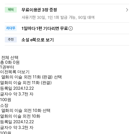
무료이용권 3장 증정
혜택
사용기한 30일, 1인 1회 발급 가능, 90일 대여
1일
마다
1편 기다리면 무료
리다무
소설 e북으로 보기
추천
전체 선택
총
0
화
0원
1권부터
이전목록 더보기
열화의 이슬 외전 11화 (완결) 선택
열화의 이슬 외전 11화 (완결)
등록일
2024.12.22
글자수
약 3.7천 자
100
원
소장
열화의 이슬 외전 10화 선택
열화의 이슬 외전 10화
등록일
2024.12.22
글자수
약 3.2천 자
100
원