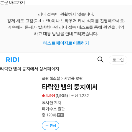
본문 바로가기
인
스
리디 접속이 원활하지 않습니다.
턴
강제 새로 고침(Ctrl + F5)이나 브라우저 캐시 삭제를 진행해주세요.
트
검
계속해서 문제가 발생한다면 리디 접속 테스트를 통해 원인을 파악
색
하고 대응 방법을 안내드리겠습니다.
테스트 페이지로 이동하기
검
리
로그인
색
디
타락한 뱀의 둥지에서 상세페이지
홈
으
로
로판 웹소설
서양풍 로판
이
타락한 뱀의 둥지에서
동
4.9
(
1,905
)
관심
1,232
홍시안
저자
페가수스
출판
총 120화
관심