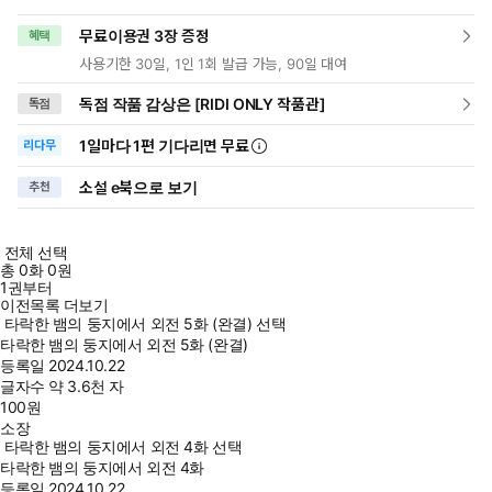
무료이용권 3장 증정
혜택
사용기한 30일, 1인 1회 발급 가능, 90일 대여
독점 작품 감상은 [RIDI ONLY 작품관]
독점
1일
마다
1편 기다리면 무료
리다무
소설 e북으로 보기
추천
전체 선택
총
0
화
0원
1권부터
이전목록 더보기
타락한 뱀의 둥지에서 외전 5화 (완결) 선택
타락한 뱀의 둥지에서 외전 5화 (완결)
등록일
2024.10.22
글자수
약 3.6천 자
100
원
소장
타락한 뱀의 둥지에서 외전 4화 선택
타락한 뱀의 둥지에서 외전 4화
등록일
2024.10.22