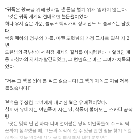
"귀족은 왕국을 위해 봉사할 뿐 돈을 벌기 위해 일하지 않는다.
그것은 귀족 세계의 절대적인 불문율이었다.
하나 유서 깊은 가문, 툴루즈 백작가의 장녀 잔느 드 툴루즈는 달랐
다.
국왕 폐하의 정부의 아들, 마엘 도련님의 가정 교사로 일한 지 2
년.
도련님의 공부방에서 왕정 체제의 질서를 어지럽힌다고 알려진 계
몽 사상가의 저서가 발견되었고, 그 범인으로 바로 그녀가 지목되
었다.
“저는 그 책을 읽어 본 적도 없습니다! 그 책의 제목도 지금 처음
들었습니다!”
결백을 주장한 그녀에게 내려진 벌은 유배형이었다.
심지어 유배지는 야만족이 사는 땅, 삭풍이 불어오는 스카디 공작
령.
그곳은 몇백 년 전 바다 너머 얼어붙은 땅의 야만족들이 수도의 턱
끝까지 침략했을 때, 그들의 목적이 살 수 있을 만한 땅을 찾기 위함
이라는 것을 알아낸 선대 국왕 폐하께서 내린 봉토였다.