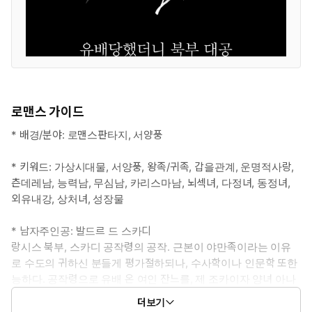
로맨스 가이드
* 배경/분야: 로맨스판타지, 서양풍
* 키워드: 가상시대물, 서양풍, 왕족/귀족, 갑을관계, 운명적사랑,
츤데레남, 능력남, 무심남, 카리스마남, 뇌섹녀, 다정녀, 동정녀,
외유내강, 상처녀, 성장물
* 남자주인공: 발드르 드 스카디
랑시스 북부, 스카디 공작령의 공작. 근본이 야만족이라는 이유
로 수도의 귀하신 분들게 평가절하되나, 수사학이나 인문학 또한
능하다. 공작령으로 유배 온 여인 잔느를, 제 조카이자 양녀 아나
의 가정 교사로 고용한다.
더보기