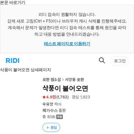
본문 바로가기
인
스
리디 접속이 원활하지 않습니다.
턴
강제 새로 고침(Ctrl + F5)이나 브라우저 캐시 삭제를 진행해주세요.
트
검
계속해서 문제가 발생한다면 리디 접속 테스트를 통해 원인을 파악
색
하고 대응 방법을 안내드리겠습니다.
테스트 페이지로 이동하기
검
리
로그인
색
디
삭풍이 불어오면 상세페이지
홈
으
로
로판 웹소설
서양풍 로판
이
삭풍이 불어오면
동
4.9
(
1,762
)
관심
1,923
우유양
저자
페가수스
출판
총 80화
관심