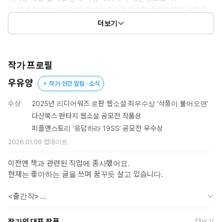
이 대에 이르러 우두머리 가문의 후손들은 야만족들로부터 나라를
지킨 공적을 인정받아 공작이 되었다.
더보기
“공작령에 도착했습니다.”
작가 프로필
몸을 혹사하며 도착한 이후의 일은 아무것도 기억하지 못했다.
그녀가 기억하는 것은 그저 온몸이 불타는 동시에 얼음처럼 차디차
우유양
작가 신간 알림 · 소식
지기를 수없이 반복했다는 것뿐이었다.
수상
2025년 리디어워즈 로판 웹소설 최우수상 '삭풍이 불어오면'
‘나마저 이렇게 되다니, 충격을 받은 어머니께서 쇠약해지시면 어쩌
다산북스 판타지 웹소설 공모전 작품상
지?’
피플앤스토리 ‘응답하라 19SS’ 공모전 우수상
‘차라리 지금 여기서 죽는 것이 낫지 않을까?’
2026.01.08
업데이트
그때, 그녀의 마음은 죽어 가는 육체만큼이나 약해져 있었다.
이전엔 책과 관련된 직업에 종사했어요.
그러기를 얼마나 지났을까.
현재는 좋아하는 글을 쓰며 꿈꾸듯 살고 있습니다.
그간 곁에 있었던 목소리와는 다른, 낯선 남자의 목소리가 머리 위
에서 들려왔다.
<출간작>
“죽지 않을 만큼만 고문해 유배 보낸 뒤에 여기서 죽으면 또 야만
하현 혹은 곰이 신님의 아내 되는 이야기. 칠성 혹은 꼬리에 꼬리를
작가의 대표 작품
더보기