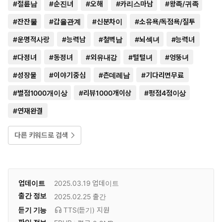
#
절륜남
#
순진녀
#
오해
#
카리스마남
#
왕족/귀족
#
잔잔물
#
갑을관계
#
신분차이
#
소유욕/독점욕/질투
#
운명적사랑
#
능력남
#
철벽남
#
뇌섹녀
#
능력녀
#
다정녀
#
동정녀
#
외유내강
#
털털녀
#
엉뚱녀
#
성장물
#
이야기중심
#
츤데레남
#
기다리면무료
#
별점1000개이상
#
리뷰1000개이상
#
평점4점이상
#
연재완결
다른 키워드로 검색
업데이트
2025.03.19
업데이트
출간 정보
2025.02.25
출간
듣기 기능
TTS(듣기)
지원