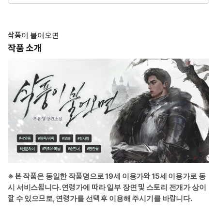
* 여자주인공: 잔느 드 툴루즈
유서 깊은 툴루즈 백작가의 장녀였으나, 돈을 벌기 위해 가정 교사
가 되었다. 일을 하는 귀족들은 같은 귀족의 체면을 갉아먹는 존재라
삭풍이 불어오면
고 하지만 어쩔 수 없었다. 국왕 폐하의 정부의 자식 마엘 도련님을
작품 소개
교육하던 어느 날, 그에게 계몽 저서를 주었다는 이유로 유배령을
받게 되는데.
* 이럴 때 보세요: 차디찬 땅에서 낯선 서로에게 점차 마음의 벽이 녹
아드는 로맨스판타지가 보고 싶을 때.
* 공감 글귀: “알고 있소. 그대에 대해선 이미. 이제부터 내가 그대의
주인이니 말이오.”
※ 본 작품은 동일한 작품명으로 19세 이용가와 15세 이용가로 동
시 서비스됩니다. 연령가에 따라 일부 장면 및 스토리 전개가 상이
할 수 있으므로, 연령가를 선택 후 이용해 주시기를 바랍니다.