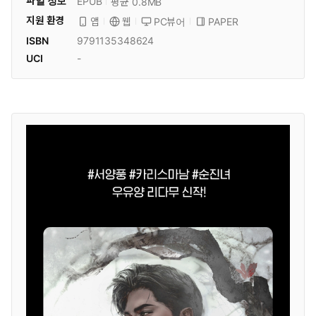
파일 정보
EPUB
평균 0.8MB
지원 환경
PC뷰어
PAPER
앱
웹
ISBN
9791135348624
UCI
-