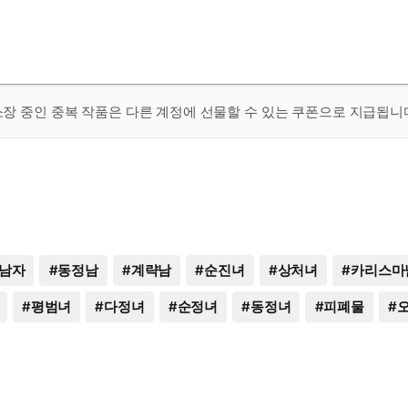
 소장 중인 중복 작품은 다른 계정에 선물할 수 있는 쿠폰으로 지급됩니
남자
#
동정남
#
계략남
#
순진녀
#
상처녀
#
카리스마
#
평범녀
#
다정녀
#
순정녀
#
동정녀
#
피폐물
#