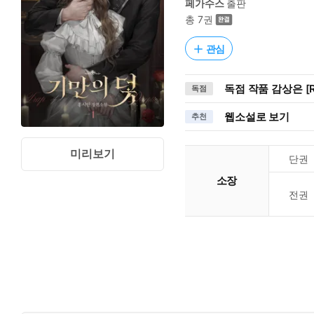
페가수스
출판
총 7권
관심
독점 작품 감상은 [R
독점
웹소설로 보기
추천
미리보기
단권
소장
전권