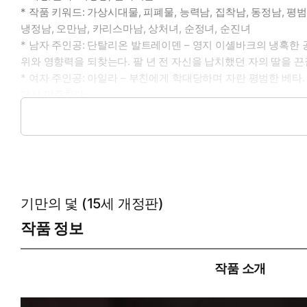
* 작품 키워드: 가상시대물, 피폐물, 능력남, 집착남, 동정남, 평
냉정남, 오만남, 카리스마남, 상처녀, 순정녀, 순진녀
* 남자 주인공: 단탈리온 발트레이덴 – 영지 이셸바크의 냉혹한
위와 영향력을 되찾는다. 팔 년 전 자신을 납치했던 자의 딸을 끈
* 여자 주인공: 아일라 – 부친에게 학대당하며 자란 평범한 베타
다시 마주친다.
* 이럴 때 보세요: 첫눈에 반한 오메가를 망가뜨려서라도 가지는
* 공감 글귀: “빼앗다니. 너부터가 내 것인데.”
기만의 덫 (15세 개정판)
작품 정보
작품 소개