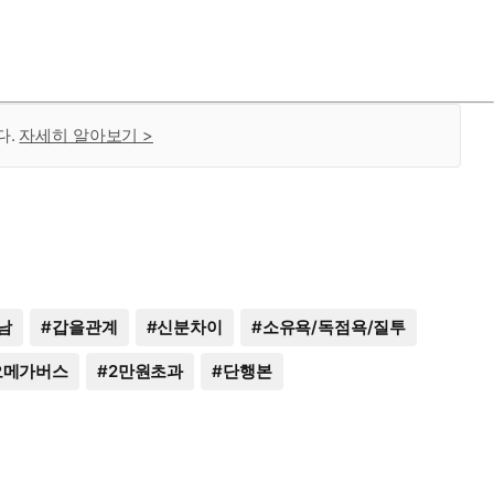
다.
자세히 알아보기 >
남
#
갑을관계
#
신분차이
#
소유욕/독점욕/질투
오메가버스
#
2만원초과
#
단행본