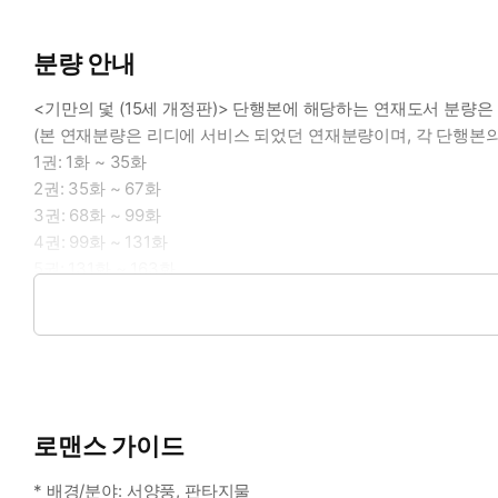
분량 안내
<기만의 덫 (15세 개정판)> 단행본에 해당하는 연재도서 분량은
(본 연재분량은 리디에 서비스 되었던 연재분량이며, 각 단행본의
1권: 1화 ~ 35화
2권: 35화 ~ 67화
3권: 68화 ~ 99화
4권: 99화 ~ 131화
5권: 131화 ~ 163화
6권: 163화 ~ 196화
7권: 197화 ~ 228화
로맨스 가이드
* 배경/분야: 서양풍, 판타지물