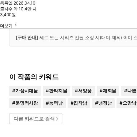
등록일
2026.04.10
글자수
약 10.4만 자
3,400
원
더보기
[구매 안내]
세트 또는 시리즈 전권 소장 시(대여 제외) 이미
이 작품의 키워드
#
가상시대물
#
판타지물
#
서양풍
#
재회물
#
나쁜
#
운명적사랑
#
능력남
#
집착남
#
냉정남
#
오만남
다른 키워드로 검색