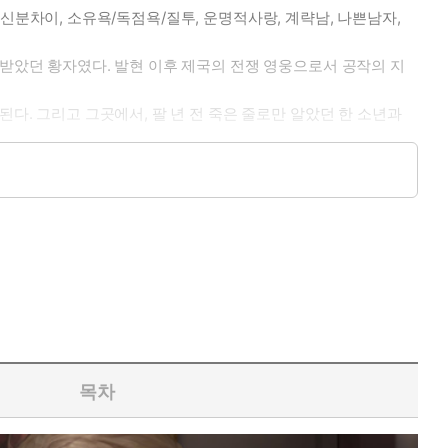
, 신분차이, 소유욕/독점욕/질투, 운명적사랑, 계략남, 나쁜남자,
림받았던 황자였다. 발현 이후 제국의 전쟁 영웅으로서 공작의 지
다. 그리고 그곳에서, 팔 년 전 죽은 줄로만 알았던 한 소년과
목차