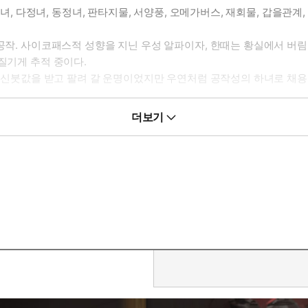
범녀, 다정녀, 동정녀, 판타지물, 서양풍, 오메가버스, 재회물, 갑을관계
 공작. 사이코패스적 성향을 지닌 우성 알파이자, 한때는 황실에서 버
질기게 추적 중이다.
. 신붓값을 받고 팔려 갈 운명이었지만 우연처럼 공작성의 하녀로 채용된
 지독한 알파 남주가 보고 싶다면
더보기