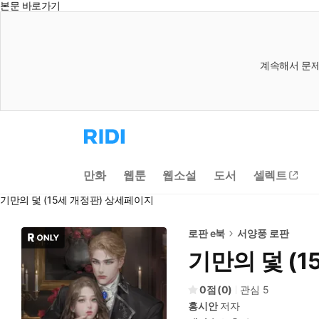
본문 바로가기
계속해서 문제
리
디
홈
으
만화
웹툰
웹소설
도서
셀렉트
로
이
기만의 덫 (15세 개정판) 상세페이지
동
로판 e북
서양풍 로판
기만의 덫 (1
0
(
0
)
관심
5
홍시안
저자