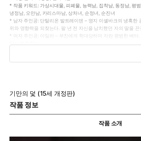
* 작품 키워드: 가상시대물, 피폐물, 능력남, 집착남, 동정남, 평
냉정남, 오만남, 카리스마남, 상처녀, 순정녀, 순진녀
* 남자 주인공: 단탈리온 발트레이덴 – 영지 이셸바크의 냉혹한
위와 영향력을 되찾는다. 팔 년 전 자신을 납치했던 자의 딸을 끈
* 여자 주인공: 아일라 – 부친에게 학대당하며 자란 평범한 베타
다시 마주친다.
* 이럴 때 보세요: 첫눈에 반한 오메가를 망가뜨려서라도 가지는
* 공감 글귀: “빼앗다니. 너부터가 내 것인데.”
기만의 덫 (15세 개정판)
작품 정보
작품 소개