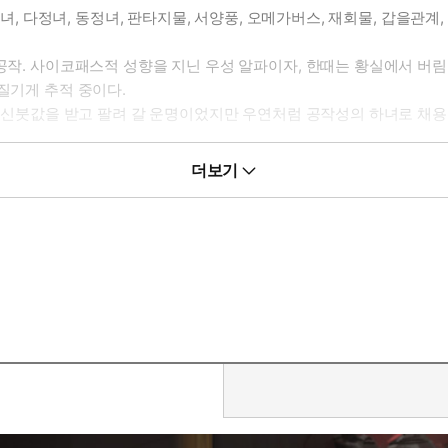
범녀, 다정녀, 동정녀, 판타지물, 서양풍, 오메가버스, 재회물, 갑을관계
 공작. 사이코패스적 성향을 지닌 우성 알파이자, 한때는 황실에서 버
질기게 추적 중이다.
. 신붓값을 받고 팔려 갈 운명이었지만 우연처럼 공작성의 하녀로 채용된
 지독한 알파 남주가 보고 싶다면
더보기