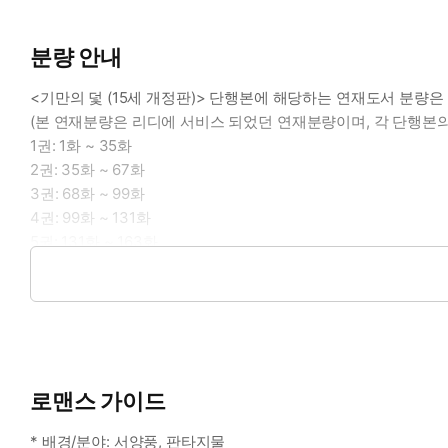
분량 안내
<기만의 덫 (15세 개정판)> 단행본에 해당하는 연재도서 분량은
(본 연재분량은 리디에 서비스 되었던 연재분량이며, 각 단행본의
1권: 1화 ~ 35화
2권: 35화 ~ 67화
3권: 68화 ~ 99화
4권: 99화 ~ 131화
5권: 131화 ~ 163화
6권: 163화 ~ 196화
7권: 197화 ~ 228화
로맨스 가이드
* 배경/분야: 서양풍, 판타지물