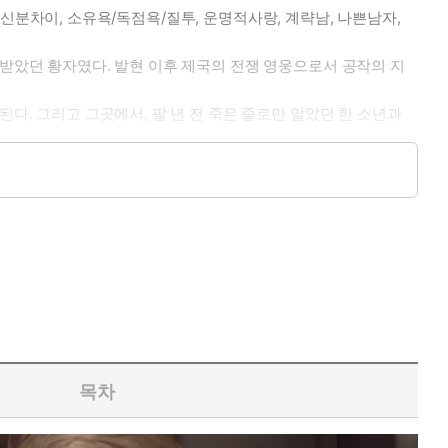
, 신분차이, 소유욕/독점욕/질투, 운명적사랑, 계략남, 나쁜남자,
림받았던 황자였다. 발현 이후 제국의 전쟁 영웅으로서 공작의 지
다. 그리고 그곳에서, 팔 년 전 죽은 줄로만 알았던 한 소년과
목차