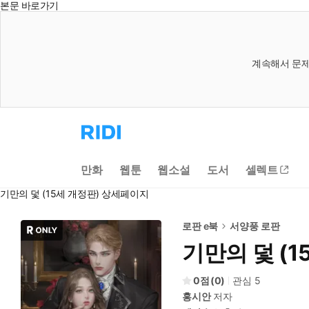
본문 바로가기
계속해서 문제
리
디
홈
으
만화
웹툰
웹소설
도서
셀렉트
로
이
기만의 덫 (15세 개정판) 상세페이지
동
로판 e북
서양풍 로판
기만의 덫 (1
0
(
0
)
관심
5
홍시안
저자