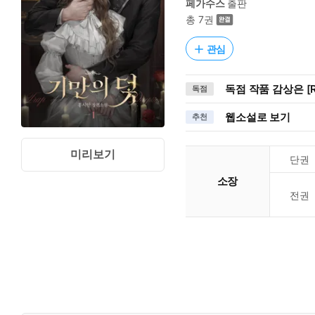
페가수스
출판
총 7권
관심
독점 작품 감상은 [R
독점
웹소설로 보기
추천
미리보기
단권
소장
전권