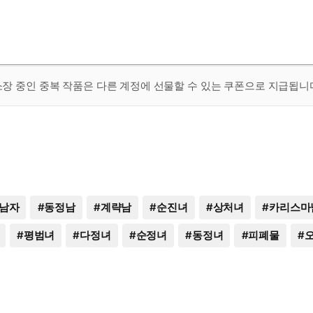
 소장 중인 중복 작품은 다른 계정에 선물할 수 있는 쿠폰으로 지급됩니
남자
#
동정남
#
계략남
#
순진녀
#
상처녀
#
카리스마
#
평범녀
#
다정녀
#
순정녀
#
동정녀
#
피폐물
#