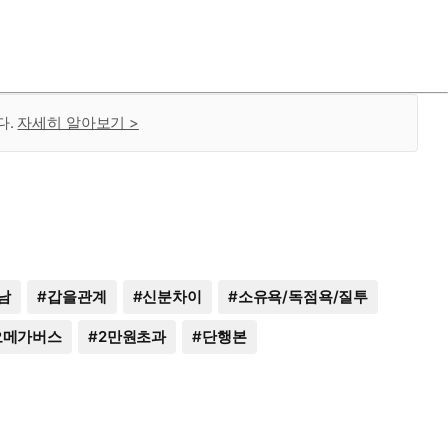
다.
자세히 알아보기 >
남
#
갑을관계
#
신분차이
#
소유욕/독점욕/질투
오메가버스
#
2만원초과
#
단행본