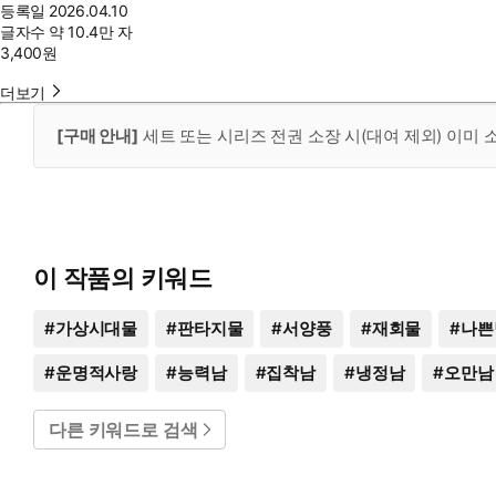
등록일
2026.04.10
글자수
약 10.4만 자
3,400
원
더보기
[구매 안내]
세트 또는 시리즈 전권 소장 시(대여 제외) 이미
이 작품의 키워드
#
가상시대물
#
판타지물
#
서양풍
#
재회물
#
나쁜
#
운명적사랑
#
능력남
#
집착남
#
냉정남
#
오만남
다른 키워드로 검색