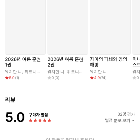
2026년 여름 훈련
2026년 여름 훈련
자아의 파쇄와 영의
미
1권
2권
해방
스트
현충
워치만 니
,
위트니스 리
워치만 니
,
위트니스 리
워치만 니
워치
집
5.0
(
1
)
0
(
0
)
4.9
(
74
)
0
리뷰
5.0
32
명 평가
구매자 별점
별점 분포 보기