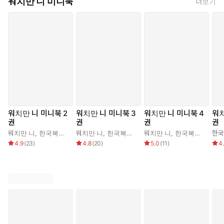
워치만 니 미니북
더보기
워치만 니 미니북 2
워치만 니 미니북 3
워치만 니 미니북 4
워치
권
권
권
권
워치만 니
,
한국복음서원 편집부
워치만 니
,
한국복음서원 편집부
워치만 니
,
한국복음서원 편집부
4.9
(
23
)
4.8
(
20
)
5.0
(
11
)
4