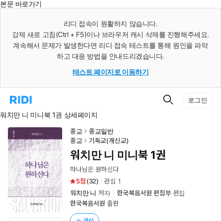
본문 바로가기
인
스
리디 접속이 원활하지 않습니다.
턴
강제 새로 고침(Ctrl + F5)이나 브라우저 캐시 삭제를 진행해주세요.
트
검
계속해서 문제가 발생한다면 리디 접속 테스트를 통해 원인을 파악
색
하고 대응 방법을 안내드리겠습니다.
테스트 페이지로 이동하기
검
리
로그인
색
디
워치만 니 미니북 1권 상세페이지
홈
으
로
종교
종교일반
이
종교
기독교(개신교)
동
워치만 니 미니북 1권
하나님은 원하신다
5
(
32
)
관심
1
워치만 니
저자
한국복음서원 편집부
편집
한국복음서원
출판
관심