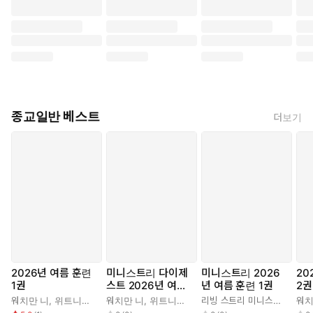
종교일반 베스트
더보기
2026년 여름 훈련
미니스트리 다이제
미니스트리 2026
20
1권
스트 2026년 여름
년 여름 훈련 1권
2권
훈련 1권
워치만 니
,
위트니스 리
워치만 니
,
위트니스 리
리빙 스트리 미니스트리 편집부
워치