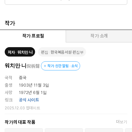
워치만 니의 주옥같은 30편의 메시지 미니북
작가
작가 프로필
작가 소개
저자
워치만 니
편집
한국복음서원 편집부
워치만 니
倪柝聲
작가 신간 알림 · 소식
국적
중국
출생
1903년 11월 3일
사망
1972년 6월 1일
링크
공식 사이트
2025.12.03
업데이트
작가의 대표 작품
더보기