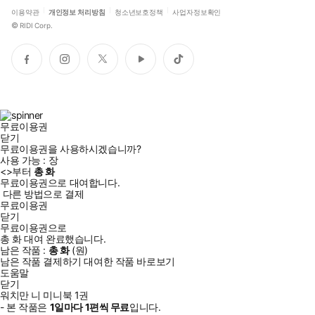
이용약관
개인정보 처리방침
청소년보호정책
사업자정보확인
©
RIDI Corp.
페
인
트
유
틱
이
스
위
튜
톡
스
타
터
브
북
그
램
무료이용권
닫기
무료이용권을 사용하시겠습니까?
사용 가능 :
장
<
>부터
총
화
무료이용권으로 대여합니다.
다른 방법으로 결제
무료이용권
닫기
무료이용권으로
총
화
대여 완료했습니다.
남은 작품 :
총
화
(
원)
남은 작품 결제하기
대여한 작품 바로보기
도움말
닫기
워치만 니 미니북 1권
- 본 작품은
1일
마다
1
편씩 무료
입니다.