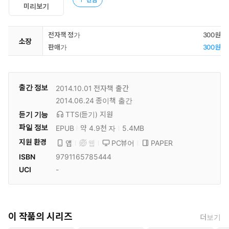
미리보기
전자책 정가
300원
소장
판매가
300원
출간 정보
2014.10.01
전자책 출간
2014.06.24
종이책 출간
듣기 기능
TTS(듣기)
지원
파일 정보
EPUB
약 4.9천 자
5.4MB
지원 환경
PC뷰어
PAPER
앱
웹
ISBN
9791165785444
UCI
-
이 작품의 시리즈
더보기