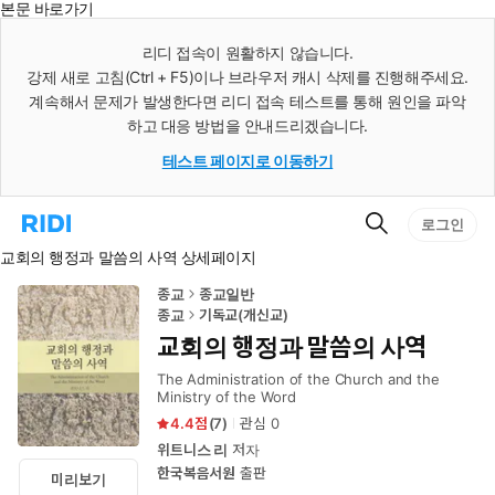
본문 바로가기
인
스
리디 접속이 원활하지 않습니다.
턴
강제 새로 고침(Ctrl + F5)이나 브라우저 캐시 삭제를 진행해주세요.
트
검
계속해서 문제가 발생한다면 리디 접속 테스트를 통해 원인을 파악
색
하고 대응 방법을 안내드리겠습니다.
테스트 페이지로 이동하기
검
리
로그인
색
디
교회의 행정과 말씀의 사역 상세페이지
홈
으
로
종교
종교일반
이
종교
기독교(개신교)
동
교회의 행정과 말씀의 사역
The Administration of the Church and the
Ministry of the Word
4.4
(
7
)
관심
0
위트니스 리
저자
한국복음서원
출판
미리보기