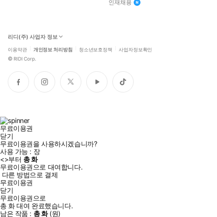
인재채용
리디(주) 사업자 정보
이용약관
개인정보 처리방침
청소년보호정책
사업자정보확인
©
RIDI Corp.
페
인
트
유
틱
이
스
위
튜
톡
스
타
터
브
북
그
램
무료이용권
닫기
무료이용권을 사용하시겠습니까?
사용 가능 :
장
<
>부터
총
화
무료이용권으로 대여합니다.
다른 방법으로 결제
무료이용권
닫기
무료이용권으로
총
화
대여 완료했습니다.
남은 작품 :
총
화
(
원)