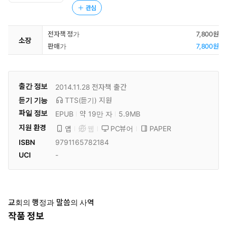
관심
전자책 정가
7,800원
소장
판매가
7,800원
출간 정보
2014.11.28
전자책 출간
듣기 기능
TTS(듣기)
지원
파일 정보
EPUB
약 19만 자
5.9MB
지원 환경
PC뷰어
PAPER
앱
웹
ISBN
9791165782184
UCI
-
교회의 행정과 말씀의 사역
작품 정보