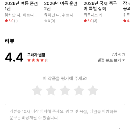
다. 우리의 이해 안에서 온전하게 함은 개인의 체험에 편중된 반면
2026년 여름 훈련
2026년 여름 훈련
2026년 국제 중국
장로
단체적인 건축의 느낌을 우리에게 주지는 못했다. 그러나 성경에서
1권
2권
어 특별 집회
공과
말하고 있는 건축은 개인이 온전하게 되는 것을 포함할 뿐 아니라 더
워치만 니
,
위트니스 리
워치만 니
,
위트니스 리
위트니스 리
위트
나아가 모든 사람들이 함께 건축되는 것을 포함한다. 바꿔 말해서 성
5.0
(
1
)
0
(
0
)
5.0
(
3
)
4
경에서 말하고 있는 건축은 개인적으로 온전하게 되는 것을 포함할
뿐 아니라 모든 사람들이 건축되어 영적인 성전이 되는 것을 포함한
리뷰
다(벧전 2:5). 개인적인 측면에서 보면 온전하게 되는 것이 필요하지
만, 단체적인 측면에서 보면 반드시 건축이 있어야 한다.<본문중>
4.4
7
명 평가
구매자 별점
별점 분포 보기
이 작품을 평가해 주세요!