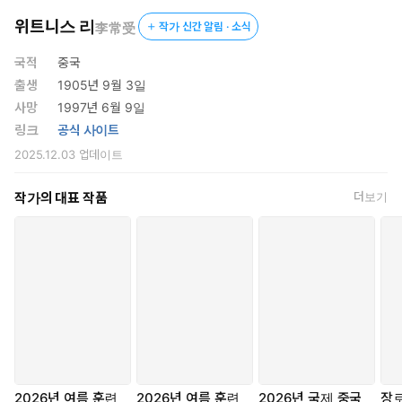
위트니스 리
李常受
작가 신간 알림 · 소식
국적
중국
출생
1905년 9월 3일
사망
1997년 6월 9일
링크
공식 사이트
2025.12.03
업데이트
작가의 대표 작품
더보기
2026년 여름 훈련
2026년 여름 훈련
2026년 국제 중국
장로