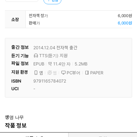
전자책 정가
6,000원
소장
판매가
6,000원
출간 정보
2014.12.04
전자책 출간
듣기 기능
TTS(듣기)
지원
파일 정보
EPUB
약 11.4만 자
5.2MB
지원 환경
PC뷰어
PAPER
앱
웹
ISBN
9791165784072
UCI
-
생명 나무
작품 정보