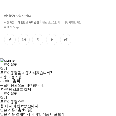
리디(주) 사업자 정보
이용약관
개인정보 처리방침
청소년보호정책
사업자정보확인
©
RIDI Corp.
페
인
트
유
틱
이
스
위
튜
톡
스
타
터
브
북
그
램
무료이용권
닫기
무료이용권을 사용하시겠습니까?
사용 가능 :
장
<
>부터
총
화
무료이용권으로 대여합니다.
다른 방법으로 결제
무료이용권
닫기
무료이용권으로
총
화
대여 완료했습니다.
남은 작품 :
총
화
(
원)
남은 작품 결제하기
대여한 작품 바로보기