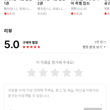
1권
2권
어 특별 집회
공과
워치만 니
,
위트니스 리
워치만 니
,
위트니스 리
위트니스 리
위트
5.0
(
1
)
0
(
0
)
5.0
(
3
)
4
리뷰
5.0
3
명 평가
구매자 별점
별점 분포 보기
이 작품을 평가해 주세요!