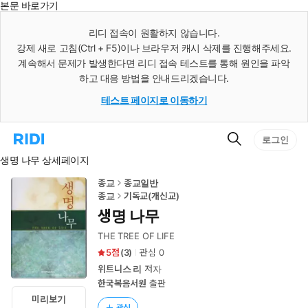
본문 바로가기
인
스
리디 접속이 원활하지 않습니다.
턴
강제 새로 고침(Ctrl + F5)이나 브라우저 캐시 삭제를 진행해주세요.
트
검
계속해서 문제가 발생한다면 리디 접속 테스트를 통해 원인을 파악
색
하고 대응 방법을 안내드리겠습니다.
테스트 페이지로 이동하기
검
리
로그인
색
디
생명 나무 상세페이지
홈
으
로
종교
종교일반
이
종교
기독교(개신교)
동
생명 나무
THE TREE OF LIFE
5
(
3
)
관심
0
위트니스 리
저자
한국복음서원
출판
미리보기
관심