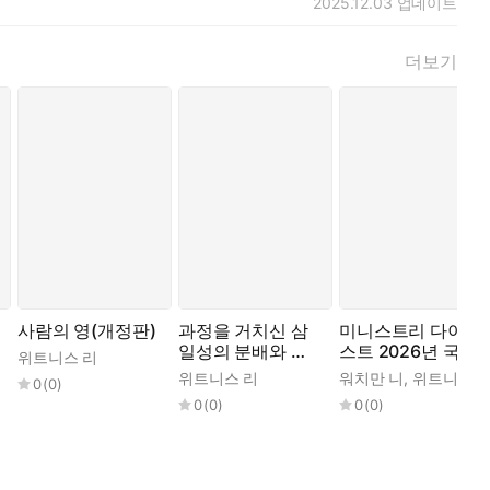
2025.12.03
업데이트
이 이해하고 자기 것으로 삼을 수 있도록 이런 길을 계시하신 데
편집할 수 있게 한 삼십 년 간의 개인적인 시험과 체험을 더한 결
더보기
 주님을 추구하는 방법을 설명한다. 만일 각 주제를 체험하고 훈련
이 메시지를 꼭 읽어 보기 바란다.
이시므로 우리가 생명을 체험할 때 그리스도를 체험하는 것이다.
사람의 영(개정판)
과정을 거치신 삼
미니스트리 다이제
일성의 분배와 초
스트 2026년 국제
위트니스 리
월하신 그리스도의
현충일 섞임 특별
위트니스 리
워치만 니
,
위트니스 리
0
(
0
)
전달의 결과(개정
집회
0
(
0
)
0
(
0
)
판)