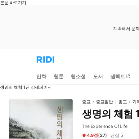
본문 바로가기
계속해서 문제
리
디
홈
으
만화
웹툰
웹소설
도서
셀렉트
로
이
생명의 체험 1권 상세페이지
동
종교
종교일반
종교
기
생명의 체험 
The Experience Of Life 1
4.9
(
27
)
관심
5