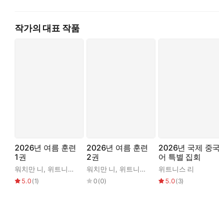
이러한 영적 필요가 있는 이 마지막 때에 하나님께서 위트니스 리
대하여 하나님께 감사를 드린다. 이 책은 이천 년 동안 성도들이 
작가의 대표 작품
정판이라 할 수 있다. 이는 참으로 막대한 일이다. 이 책의 내용
한다면 지름길로 전진하여 생명의 성숙 단계에 속히 이를 수 있다
이 메시지는 쉽게 볼 수 없고 잡을 수 없는 생명 과학을 실제화
장 유 람
생명은 하나님 자신이다. 그러나 하나님께서 우리의 생명이 되시
그러므로 생명의 체험은 우리와 그리스도와의 관계로 표현될 수 
2026년 여름 훈련
2026년 여름 훈련
2026년 국제 중
1권
2권
어 특별 집회
워치만 니
,
위트니스 리
워치만 니
,
위트니스 리
위트니스 리
5.0
(
1
)
0
(
0
)
5.0
(
3
)