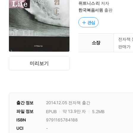
위트니스 리
저자
한국복음서원
출판
관심
전자책 
소장
판매가
미리보기
출간 정보
2014.12.05
전자책 출간
파일 정보
약 13.9만 자
EPUB
5.2MB
ISBN
9791165784188
UCI
-