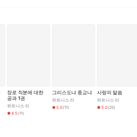
 형제님을 통해, 그분의 놀랍고도 비밀한 생명의 길을 모든 믿는 이들
생명에 대하여 얻은 이해와 체험의 정수에, 리 형제님이 이 귀한 책을 
을 보면, 열아홉 가지 항목들로 영적 생명의 여러 단계에 걸친 체험과
.
하고 있다. 주님을 사랑하고 생명이 자라기를 갈구하는 성도들은 누구나 
려면 이 생명은 반드시 그리스도 안에 있어야 한다. 그리스도가 생명
있다.
국
장로 직분에 대한
그리스도냐 종교냐
사랑의 말씀
공과 1권
위트니스 리
위트니스 리
위트니스 리
5.0
(
11
)
5.0
(
25
)
4.5
(
11
)