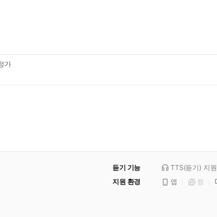
정가
듣기 기능
TTS(듣기)
지원
지원 환경
앱
웹