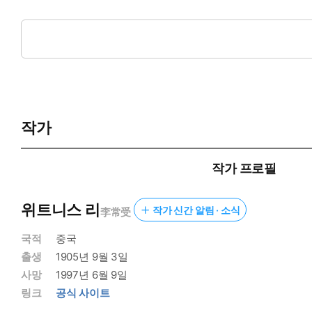
개정판 서문
이 책은 위트니스 리 형제님이 1953년과 1954년, 대만 대
니다. 저자는, 단지 한 번 읽은 것으로 만족하지 말고 2년마다 
이번에 한국복음서원에서는, 오랫동안 사랑받아온 이 책의 번역과
작가
망합니다.
한국복음서원 편집진
작가 프로필
위트니스 리
작가 신간 알림 · 소식
머리말
李常受
국적
중국
우리는 하나님의 마음의 갈망과 목적이, 하나님의 형상을 가지고
출생
1905년 9월 3일
얻는 것임을 알고 있다. 그러나 하나님의 마음의 이 위대한 갈망
사망
1997년 6월 9일
의 마음의 갈망을 이루는 방법을 아는 자들은 더 드물다. 성도들
링크
공식 사이트
이나 역량이나 은사를 생명과 혼동하고 있다.