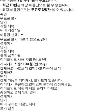
- 본 작품은
1일
마다
1
편씩 무료
입니다.
-
최근
10편
은 해당 이용권으로 볼 수 없습니다.
- 해당 이용권으로는
무료로
3일
간
볼 수 있습니다.
확인
무료로 보기
닫기
작품 제목
대여 기간 :
일
이용권 선택
무료로 보기
다른 방법으로 결제
결제하기
닫기
작품 제목
결제 금액 :
원
리디포인트 사용:
0
원
(
원 보유)
리디캐시 사용:
100
원
(
원 보유)
결제하고 바로보기
결제하고 다음에 보기
결제하기
닫기
결제 가능한 리디캐시, 포인트가 없습니다.
리디캐시 충전하고 결제없이 편하게 감상하세요.
리디포인트 적립 혜택도 놓치지 마세요!
충전하고 결제
일반 결제
결제하기
닫기
이미 구매한 작품입니다.
보기
닫기