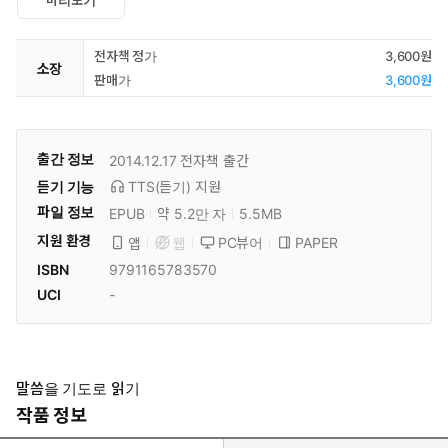
미리보기
전자책 정가
3,600원
소장
판매가
3,600원
출간 정보
2014.12.17
전자책 출간
듣기 기능
TTS(듣기)
지원
파일 정보
EPUB
약 5.2만 자
5.5MB
지원 환경
PC뷰어
PAPER
앱
웹
ISBN
9791165783570
UCI
-
말씀을 기도로 읽기
작품 정보