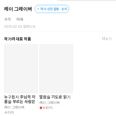
것과 기도를 섞고, 또 기도와 읽는 것을 섞을 때 말씀은 참으로 살아
있는 말씀이 된다.
레이 그레이버
작가 신간 알림 · 소식
여기의 인용문들은 각 시대를 통하여 이와 똑같은 발견을 한 많은
국적
미국
사람들의 이야기들이다. 우리는 주의 자녀들 모두가 모든 기도로써
2015.02.03
업데이트
하나님의 말씀을 받아들이는 것(참고, 엡 6:17-18)을 배우기를 진지
하게 열망한다.
작가의 대표 작품
더보기
레이 그레이버
텍사스 휴스턴
누구든지 주님의 이
말씀을 기도로 읽기
름을 부르는 사람은
레이 그레이버
레이 그레이버
4.9
(
11
)
0
(
0
)