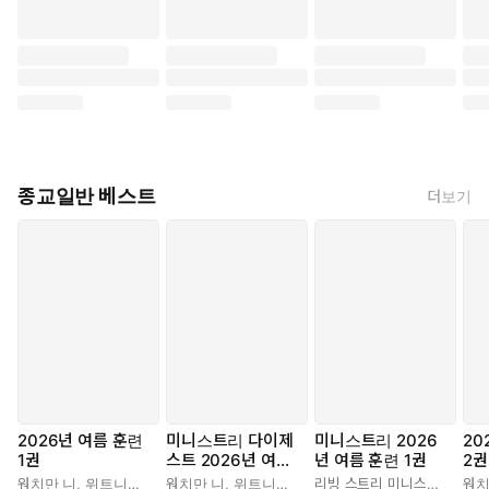
종교일반 베스트
더보기
2026년 여름 훈련
미니스트리 다이제
미니스트리 2026
20
1권
스트 2026년 여름
년 여름 훈련 1권
2권
훈련 1권
워치만 니
,
위트니스 리
워치만 니
,
위트니스 리
리빙 스트리 미니스트리 편집부
워치