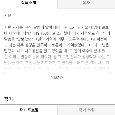
작품 소개
목차
서문
시편 기자는 “주의 말씀의 맛이 내게 어찌 그리 단지요 내 입에 꿀보
다 더하니이다”(시 119:103)라고 소리쳤다. 내가 처음으로 하나님의
말씀을 “맛보았던” 그날의 기억이 너무나 고무적이다. 그날 이전에
도 나는 자주 성경을 연구하고 토론하고 기억했었다. 그러나 그날은
달랐다. 내가 사도행전을 읽고 있었을 때 “그 전에 예수와 함께 있
던”이라는 말씀이 눈에 띄었다. 곧 그 구절 전체가 생생했다. 나는 그
말씀을 읽고, 그 말씀을 기도하고, 그 말씀을 노래로 불렀다. 나는 기
숙사 뒤 숲으로 가서, “학문 없는 범인으로 … 그 전에 예수와 함께 있
던! 예수와 함께! 오, 예수와 함께!”라는 말씀을 소리쳤다. 심지어 20
더보기
여 년이 지난 지금도 “예수와 함께 있던” 자이고 싶은 열망과 기도가
있다. “만군의 하나님 여호와시여 나는 주의 이름으로 일컬음을 받는
자라 내가 주의 말씀을 얻어 먹었사오니 주의 말씀은 내게 기쁨과 내
마음의 즐거움이오나”(렘 15:16). 그러나 그 기쁨은 거기서 끝나지
작가
않았다. 오늘날 교회 생활 안에서 우리의 영을 사용하여 하나님의 말
씀을 먹기를 배우고 있다는 것은 얼마나 놀라운 일인가! 우리가 읽는
작가 프로필
작가 소개