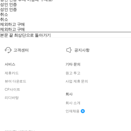
성인 인증
성인 인증
취소
취소
제외하고 구매
제외하고 구매
본문 끝
최상단으로 돌아가기
고객센터
공지사항
서비스
기타 문의
제휴카드
원고 투고
뷰어 다운로드
사업 제휴 문의
CP사이트
회사
리디바탕
회사 소개
인재채용