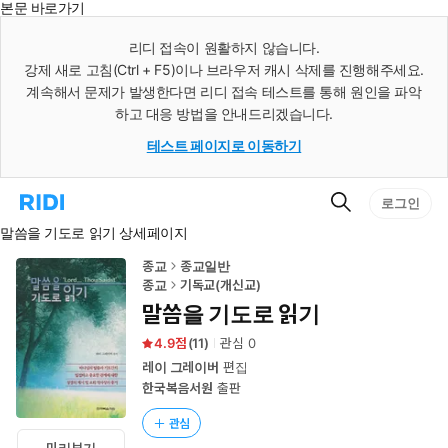
본문 바로가기
인
스
리디 접속이 원활하지 않습니다.
턴
강제 새로 고침(Ctrl + F5)이나 브라우저 캐시 삭제를 진행해주세요.
트
검
계속해서 문제가 발생한다면 리디 접속 테스트를 통해 원인을 파악
색
하고 대응 방법을 안내드리겠습니다.
테스트 페이지로 이동하기
검
리
로그인
색
디
말씀을 기도로 읽기 상세페이지
홈
으
로
종교
종교일반
이
종교
기독교(개신교)
동
말씀을 기도로 읽기
4.9
(
11
)
관심
0
레이 그레이버
편집
한국복음서원
출판
관심