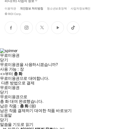
리디(주) 사업자 정보
이용약관
개인정보 처리방침
청소년보호정책
사업자정보확인
©
RIDI Corp.
페
인
트
유
틱
이
스
위
튜
톡
스
타
터
브
북
그
램
무료이용권
닫기
무료이용권을 사용하시겠습니까?
사용 가능 :
장
<
>부터
총
화
무료이용권으로 대여합니다.
다른 방법으로 결제
무료이용권
닫기
무료이용권으로
총
화
대여 완료했습니다.
남은 작품 :
총
화
(
원)
남은 작품 결제하기
대여한 작품 바로보기
도움말
닫기
말씀을 기도로 읽기