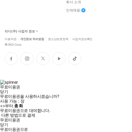
회사 소개
인재채용
리디(주) 사업자 정보
이용약관
개인정보 처리방침
청소년보호정책
사업자정보확인
©
RIDI Corp.
페
인
트
유
틱
이
스
위
튜
톡
스
타
터
브
북
그
램
무료이용권
닫기
무료이용권을 사용하시겠습니까?
사용 가능 :
장
<
>부터
총
화
무료이용권으로 대여합니다.
다른 방법으로 결제
무료이용권
닫기
무료이용권으로