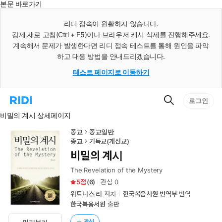
본문 바로가기
인
스
리디 접속이 원활하지 않습니다.
턴
강제 새로 고침(Ctrl + F5)이나 브라우저 캐시 삭제를 진행해주세요.
트
검
계속해서 문제가 발생한다면 리디 접속 테스트를 통해 원인을 파악
색
하고 대응 방법을 안내드리겠습니다.
테스트 페이지로 이동하기
검
리
로그인
색
디
비밀의 계시 상세페이지
홈
으
로
종교
종교일반
이
종교
기독교(개신교)
동
비밀의 계시
The Revelation of the Mystery
5
(
6
)
관심
0
위트니스 리
저자
한국복음서원 번역부
번역
한국복음서원
출판
관심