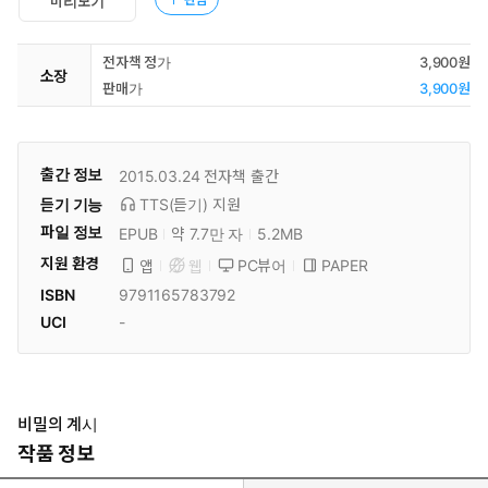
미리보기
전자책 정가
3,900원
소장
판매가
3,900원
출간 정보
2015.03.24
전자책 출간
듣기 기능
TTS(듣기)
지원
파일 정보
EPUB
약 7.7만 자
5.2MB
지원 환경
PC뷰어
PAPER
앱
웹
ISBN
9791165783792
UCI
-
비밀의 계시
작품 정보