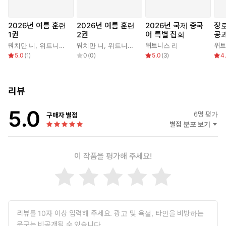
2026년 여름 훈련
2026년 여름 훈련
2026년 국제 중국
장로
1권
2권
어 특별 집회
공과
워치만 니
,
위트니스 리
워치만 니
,
위트니스 리
위트니스 리
위트
5.0
(
1
)
0
(
0
)
5.0
(
3
)
4
리뷰
5.0
6
명 평가
구매자 별점
별점 분포 보기
이 작품을 평가해 주세요!