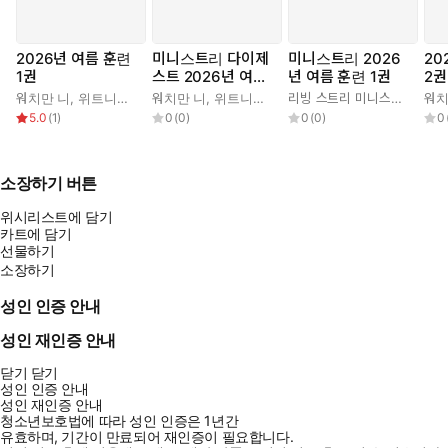
2026년 여름 훈련
미니스트리 다이제
미니스트리 2026
20
1권
스트 2026년 여름
년 여름 훈련 1권
2권
훈련 1권
워치만 니
,
위트니스 리
워치만 니
,
위트니스 리
리빙 스트리 미니스트리 편집부
워치
5.0
(
1
)
0
(
0
)
0
(
0
)
0
소장하기 버튼
위시리스트에 담기
카트에 담기
선물하기
소장하기
성인 인증 안내
성인 재인증 안내
닫기
닫기
성인 인증 안내
성인 재인증 안내
청소년보호법에 따라 성인 인증은 1년간
유효하며, 기간이 만료되어 재인증이 필요합니다.