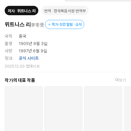
단체적인 한 사람을 어떻게 얻으실 것인가? 그분은 이 단체적인 사
람 안으로 그분의 생명과 본성을 분배하심으로 그렇게 하실 것이다.
저자
위트니스 리
번역
한국복음서원 번역부
따라서 그분은 이 사람이 아들의 자격을 얻도록 정하셨다. 하나님은
우리가 아들의 자격을 얻도록, 즉 우리가 그분에게서 태어나 그분의
위트니스 리
李常受
작가 신간 알림 · 소식
생명과 본성을 가진 그분의 아들들이 되도록 미리 계획하시고 미리
정하셨다." (본문 내용중)
국적
중국
출생
1905년 9월 3일
사망
1997년 6월 9일
링크
공식 사이트
2025.12.03
업데이트
작가의 대표 작품
더보기