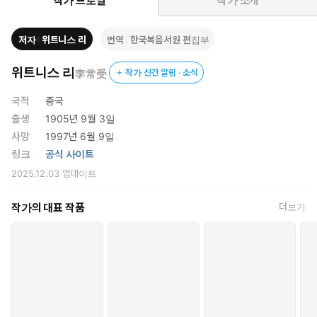
나 된 분이시며, 하나님께서 사람과 연합되신 분이시다. 그리스도에
작가 프로필
작가 소개
게서 우리는 하나님을 보고 또 사람을 본다. 우리는 그리스도를 볼
때, 사람 안에서 확대되신 하나님을 본다. 그렇기 때문에 그리스도만
저자
위트니스 리
번역
한국복음서원 편집부
성경의 중심이 아니라 사람도 성경의 중심이다
위트니스 리
李常受
작가 신간 알림 · 소식
국적
중국
출생
1905년 9월 3일
사망
1997년 6월 9일
링크
공식 사이트
2025.12.03
업데이트
작가의 대표 작품
더보기