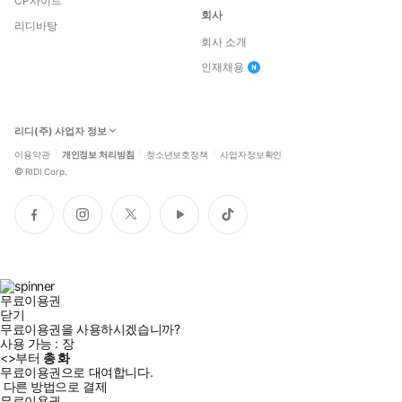
CP사이트
회사
리디바탕
회사 소개
인재채용
리디(주) 사업자 정보
이용약관
개인정보 처리방침
청소년보호정책
사업자정보확인
©
RIDI Corp.
페
인
트
유
틱
이
스
위
튜
톡
스
타
터
브
북
그
램
무료이용권
닫기
무료이용권을 사용하시겠습니까?
사용 가능 :
장
<
>부터
총
화
무료이용권으로 대여합니다.
다른 방법으로 결제
무료이용권