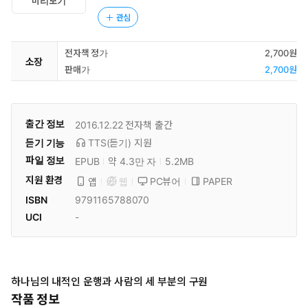
미리보기
관심
전자책 정가
2,700원
소장
판매가
2,700원
출간 정보
2016.12.22
전자책 출간
듣기 기능
TTS(듣기)
지원
파일 정보
EPUB
약 4.3만 자
5.2MB
지원 환경
PC뷰어
PAPER
앱
웹
ISBN
9791165788070
UCI
-
하나님의 내적인 운행과 사람의 세 부분의 구원
작품 정보