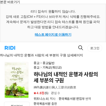
본문 바로가기
인
스
리디 접속이 원활하지 않습니다.
턴
강제 새로 고침(Ctrl + F5)이나 브라우저 캐시 삭제를 진행해주세요.
트
검
계속해서 문제가 발생한다면 리디 접속 테스트를 통해 원인을 파악
색
하고 대응 방법을 안내드리겠습니다.
테스트 페이지로 이동하기
검
리
로그인
색
디
하나님의 내적인 운행과 사람의 세 부분의 구원 상세페이지
홈
으
로
종교
종교일반
이
종교
기독교(개신교)
동
하나님의 내적인 운행과 사람의
세 부분의 구원
神內裏的運行與人三部分的救恩
4.8
(
5
)
관심
0
위트니스 리
저자
한국복음서원 편집부
번역
한국복음서원
출판