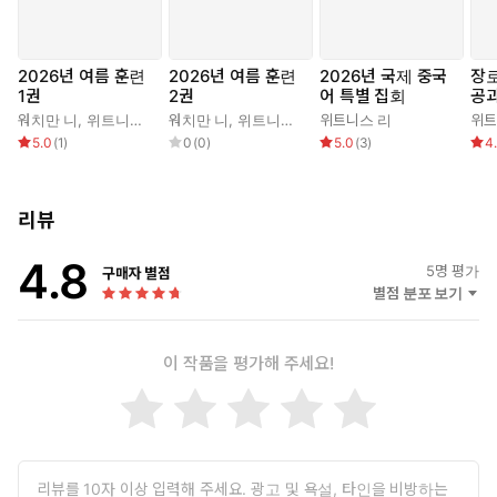
2026년 여름 훈련
2026년 여름 훈련
2026년 국제 중국
장로
1권
2권
어 특별 집회
공과
워치만 니
,
위트니스 리
워치만 니
,
위트니스 리
위트니스 리
위트
5.0
(
1
)
0
(
0
)
5.0
(
3
)
4
리뷰
4.8
5
명 평가
구매자 별점
별점 분포 보기
이 작품을 평가해 주세요!