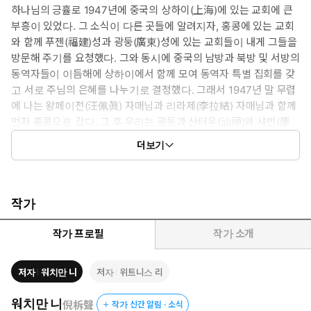
하나님의 긍휼로 1947년에 중국의 상하이(上海)에 있는 교회에 큰
부흥이 있었다. 그 소식이 다른 곳들에 알려지자, 홍콩에 있는 교회
와 함께 푸젠(福建)성과 광둥(廣東)성에 있는 교회들이 내게 그들을
방문해 주기를 요청했다. 그와 동시에 중국의 남방과 북방 및 서방의
동역자들이 이듬해에 상하이에서 함께 모여 동역자 특별 집회를 갖
고 서로 주님의 은혜를 나누기로 결정했다. 그래서 1947년 말 무렵
에 나는 왕페이전(汪佩眞) 자매님과 리라제(李拉結) 자매님과 함께
먼저 홍콩으로 갔다. 그 후 우리는 광둥과 산터우(汕頭)와 샤먼(廈
門)에 갔다. 마지막으로, 이듬해 3월에 푸저우(福州)에 갔다. 이 모
더보기
든 지방들에서 우리는 특별 부흥 집회를 가졌다. 푸저우에서 집회를
마친 후, 두 자매님과 나는 미리 정해진 일정에 따라 니 형제님의 집
으로 가서 주님의 회복의 장래에 관해 약간의 개인적인 교통을 가졌
다. 그 소식이 밖으로 전해지자, 푸저우 주변에 있는 동역자들 삼사
작가
십 명도 그 모임에 참석하게 해 달라고 한목소리로 요청해 왔다. 니
형제님의 승인을 받아 그들 모두가 그 모임에 참석했다. 어느 날, 그
작가 프로필
작가 소개
교통 집회 중 자신을 ‘내맡기는 것’에 대한 필요성이 제기되었다. 모
든 이들이 자신을 내맡기는 것에 뜨겁게 동의했다. 그 후 이러한 움
저자
워치만 니
저자
위트니스 리
직임은 니 형제님의 사역이 회복되는 결과를 가져왔다. 먼저 니 형
제님은 푸저우에서의 집회의 필요를 돌보았다. 그런 다음 그해 4월
워치만 니
倪柝聲
작가 신간 알림 · 소식