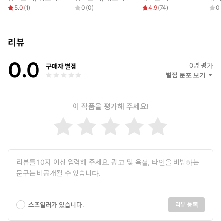
집
는 그리스도의 몸 안의 봉사에 있어서의 성령의 중요성이다. 주님께
5.0
(
1
)
0
(
0
)
4.9
(
74
)
0
서 우리에게 긍휼과 은혜를 베푸시고 우리를 축복하셔서, 위에 있는
모든 요점이 주님의 회복 가운데 있는 우리의 일과 봉사에서 넘치게
실현되기를 바란다.
리뷰
0.0
1991년 7월 19일
0
명 평가
구매자 별점
미국 캘리포니아주 애너하임에서
별점 분포 보기
위트니스 리
이 작품을 평가해 주세요!
서문
이 책은 웨이광시 형제님과 그의 첫 번째 부인인 린이톈(林意天) 자
매님이 집회에서 전해진 메시지를 간략하게 기록한 것의 중국어 모
음집을 번역한 것이다. 문장 구조를 약간 수정한 것 외에 대부분의
자료들은 원고 그대로를 수록했다. 이 메시지들을 주로 전한 이는
워치만 니 형제님과 위트니스 리 형제님이다.
첫 번째 부분은 1947년 9월 중에 니 형제님이 웨이광시 형제님
스포일러가 있습니다.
리뷰 등록
과 푸저우에서 가진 개인적인 교통의 기록들로 이루어져 있다.