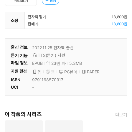
미리보기
관심
전자책 정가
13,800원
소장
판매가
13,800원
출간 정보
2022.11.25
전자책 출간
듣기 기능
TTS(듣기)
지원
파일 정보
EPUB
약 23만 자
5.3MB
지원 환경
PC뷰어
PAPER
앱
웹
ISBN
9791168570917
UCI
-
이 작품의 시리즈
더보기