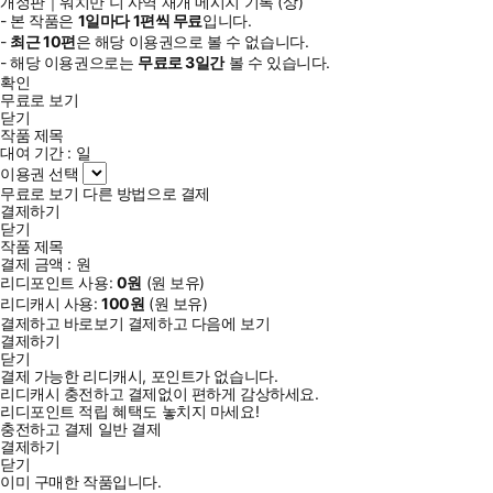
개정판｜워치만 니 사역 재개 메시지 기록 (상)
- 본 작품은
1일
마다
1
편씩 무료
입니다.
-
최근
10편
은 해당 이용권으로 볼 수 없습니다.
- 해당 이용권으로는
무료로
3일
간
볼 수 있습니다.
확인
무료로 보기
닫기
작품 제목
대여 기간 :
일
이용권 선택
무료로 보기
다른 방법으로 결제
결제하기
닫기
작품 제목
결제 금액 :
원
리디포인트 사용:
0
원
(
원 보유)
리디캐시 사용:
100
원
(
원 보유)
결제하고 바로보기
결제하고 다음에 보기
결제하기
닫기
결제 가능한 리디캐시, 포인트가 없습니다.
리디캐시 충전하고 결제없이 편하게 감상하세요.
리디포인트 적립 혜택도 놓치지 마세요!
충전하고 결제
일반 결제
결제하기
닫기
이미 구매한 작품입니다.