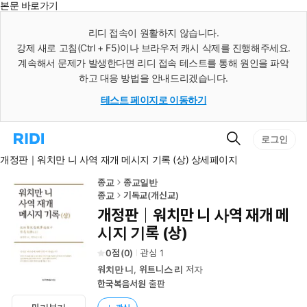
본문 바로가기
인
스
리디 접속이 원활하지 않습니다.
턴
강제 새로 고침(Ctrl + F5)이나 브라우저 캐시 삭제를 진행해주세요.
트
검
계속해서 문제가 발생한다면 리디 접속 테스트를 통해 원인을 파악
색
하고 대응 방법을 안내드리겠습니다.
테스트 페이지로 이동하기
검
리
로그인
색
디
개정판｜워치만 니 사역 재개 메시지 기록 (상) 상세페이지
홈
으
로
종교
종교일반
이
종교
기독교(개신교)
동
개정판｜워치만 니 사역 재개 메
시지 기록 (상)
0
(
0
)
관심
1
워치만 니
,
위트니스 리
저자
한국복음서원
출판