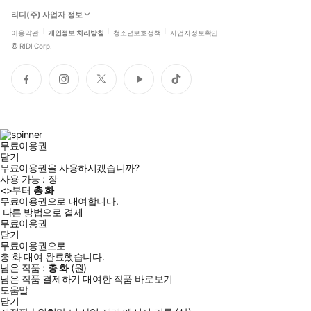
리디(주) 사업자 정보
이용약관
개인정보 처리방침
청소년보호정책
사업자정보확인
©
RIDI Corp.
페
인
트
유
틱
이
스
위
튜
톡
스
타
터
브
북
그
램
무료이용권
닫기
무료이용권을 사용하시겠습니까?
사용 가능 :
장
<
>부터
총
화
무료이용권으로 대여합니다.
다른 방법으로 결제
무료이용권
닫기
무료이용권으로
총
화
대여 완료했습니다.
남은 작품 :
총
화
(
원)
남은 작품 결제하기
대여한 작품 바로보기
도움말
닫기