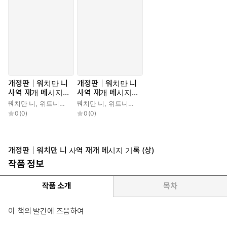
개정판｜워치만 니
개정판｜워치만 니
사역 재개 메시지
사역 재개 메시지
기록 (상)
기록 (하)
워치만 니
,
위트니스 리
워치만 니
,
위트니스 리
0
(
0
)
0
(
0
)
개정판｜워치만 니 사역 재개 메시지 기록 (상)
작품 정보
작품 소개
목차
이 책의 발간에 즈음하여