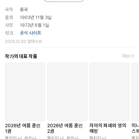
에 형제님은 나와 함께 상하이로 가서 전국 동역자 특별 집회를 인
도했다. 이 기간 동안 웨이광시(魏光禧) 형제님과 그의 자매님이
국적
중국
대부분의 집회에 참석했다. 이 책의 내용은 여러 곳에서 열린 이
출생
1903년 11월 3일
러한 집회들에 대하여 그들이 간략하게 기록한 것이다.
사망
1972년 6월 1일
니 형제님의 사역이 회복된 이 기간 동안 열린 이 모든 집회 중에서,
링크
공식 사이트
나는 처음 두 집회를 제외한 모든 집회에 참석했고, 그 집회들을 인
2025.12.03
업데이트
도하는 것을 돕기도 했다. 나는 형제님과 얼굴을 맞대고 앉아서 내
귀로 이 메시지들을 들었다. 그때 쏟아진 빛은 마치 한낮의 태양이
작가의 대표 작품
더보기
빛을 비추는 것 같았다. 그 후 사십삼 년이 지났다. 참으로 오늘날에
도 그러한 빛이 돋는 해처럼 다시 한번 비추게 할 필요가 있다. 다행
히 주님의 주권으로, 우리에게는 웨이광시 형제님과 그의 자매님이
간략하게 기록한 원고들이 남아 있다. 내가 이 원고들을 다시 읽을
때, 모든 메시지가 여명의 빛으로 가득했다. 나에게 가장 깊은 인상
을 주고 가장 큰 도움을 준 여덟 방면은 다음과 같다. 첫째는 그리스
도의 몸에 대한 인식과 깨달음이고, 둘째는 자아에 대한 인식과 부
인이며, 셋째는 그리스도의 몸 안에 있는 권위를 인식하고 이 권위
에 복종함이다. 넷째는 동역자들이 예루살렘의 노선을 인식하고 받
아들임이고, 다섯째는 그리스도의 몸 전체의 봉사와 동역이며, 여섯
2026년 여름 훈련
2026년 여름 훈련
자아의 파쇄와 영의
미
째는 자기 자신과 함께 자신의 모든 소유를 내맡기는 것의 필요성과
1권
2권
해방
스트
실행이다. 일곱째는 동역자들 가운데서의 인도와 동역이고, 여덟째
현충
워치만 니
,
위트니스 리
워치만 니
,
위트니스 리
워치만 니
워치