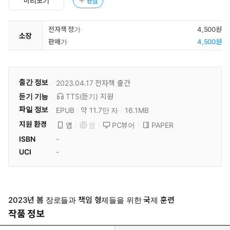
미리보기
관심
전자책 정가
4,500원
소장
판매가
4,500원
출간 정보
2023.04.17
전자책 출간
듣기 기능
TTS(듣기)
지원
파일 정보
EPUB
약 11.7만 자
16.1MB
지원 환경
PC뷰어
PAPER
앱
웹
ISBN
-
UCI
-
2023년 봄 장로들과 책임 형제들을 위한 국제 훈련
작품 정보