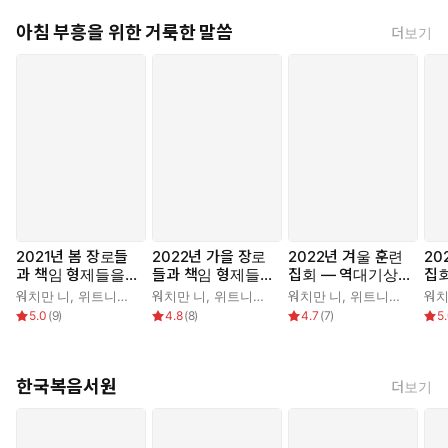
아침 부흥을 위한 거룩한 말씀
더보기
2021년 봄 장로들
2022년 가을 장로
2022년 겨울 훈련
20
과 책임 형제들을
들과 책임 형제들을
집회 ― 역대기상
집
위한 국제 훈련
위한 국제 훈련
하, 에스라기, 느헤
하,
워치만 니
,
위트니스 리
워치만 니
,
위트니스 리
워치만 니
,
위트니스 리
워치
미야기, 에스더기
미야
5.0
(
9
)
4.8
(
8
)
4.7
(
7
)
5
결정 연구 양식 1권
결정
한국복음서원
더보기