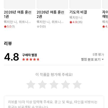
6. 책 끝부분에 있는 매일 누리는 말씀과 관련된 성경 말씀 카드는
성도들이 말씀을 온종일 먹을 수 있도록 실지적으로 돕기 위한 일
2026년 여름 훈련
2026년 여름 훈련
기도의 비결
자아
환으로 실었습니다. 성도들은 이것들을 떼어 지니고 다니면서 일
1권
2권
해
워치만 니
상생활에서 영적인 빛 비춤과 자양분의 원천으로 삼을 수 있습니
워치만 니
,
위트니스 리
워치만 니
,
위트니스 리
워치
4.9
(
35
)
다.
5.0
(
1
)
0
(
0
)
4
리뷰
4.8
5
명 평가
구매자 별점
별점 분포 보기
이 작품을 평가해 주세요!