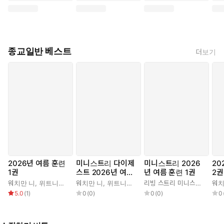
종교일반 베스트
더보기
2026년 여름 훈련
미니스트리 다이제
미니스트리 2026
20
1권
스트 2026년 여름
년 여름 훈련 1권
2권
훈련 1권
워치만 니
,
위트니스 리
워치만 니
,
위트니스 리
리빙 스트리 미니스트리 편집부
워치
5.0
(
1
)
0
(
0
)
0
(
0
)
0