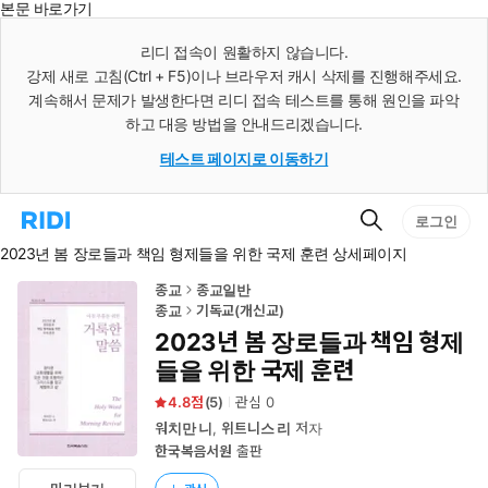
본문 바로가기
인
스
리디 접속이 원활하지 않습니다.
턴
강제 새로 고침(Ctrl + F5)이나 브라우저 캐시 삭제를 진행해주세요.
트
검
계속해서 문제가 발생한다면 리디 접속 테스트를 통해 원인을 파악
색
하고 대응 방법을 안내드리겠습니다.
테스트 페이지로 이동하기
검
리
로그인
색
디
2023년 봄 장로들과 책임 형제들을 위한 국제 훈련 상세페이지
홈
으
로
종교
종교일반
이
종교
기독교(개신교)
동
2023년 봄 장로들과 책임 형제
들을 위한 국제 훈련
4.8
(
5
)
관심
0
워치만 니
,
위트니스 리
저자
한국복음서원
출판