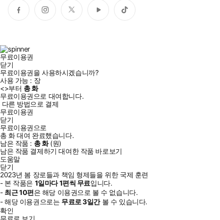
페
인
트
유
틱
이
스
위
튜
톡
스
타
터
브
북
그
램
무료이용권
닫기
무료이용권을 사용하시겠습니까?
사용 가능 :
장
<
>부터
총
화
무료이용권으로 대여합니다.
다른 방법으로 결제
무료이용권
닫기
무료이용권으로
총
화
대여 완료했습니다.
남은 작품 :
총
화
(
원)
남은 작품 결제하기
대여한 작품 바로보기
도움말
닫기
2023년 봄 장로들과 책임 형제들을 위한 국제 훈련
- 본 작품은
1일
마다
1
편씩 무료
입니다.
-
최근
10편
은 해당 이용권으로 볼 수 없습니다.
- 해당 이용권으로는
무료로
3일
간
볼 수 있습니다.
확인
무료로 보기