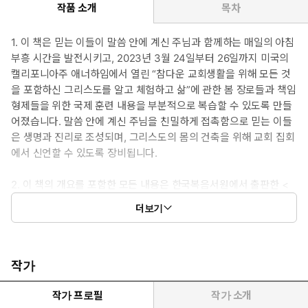
작품 소개
목차
1. 이 책은 믿는 이들이 말씀 안에 계신 주님과 함께하는 매일의 아침
부흥 시간을 발전시키고, 2023년 3월 24일부터 26일까지 미국의
캘리포니아주 애너하임에서 열린 “참다운 교회생활을 위해 모든 것
을 포함하신 그리스도를 알고 체험하고 삶”에 관한 봄 장로들과 책임
형제들을 위한 국제 훈련 내용을 부분적으로 복습할 수 있도록 만들
어졌습니다. 말씀 안에 계신 주님을 친밀하게 접촉함으로 믿는 이들
은 생명과 진리로 조성되며, 그리스도의 몸의 건축을 위해 교회 집회
에서 신언할 수 있도록 장비됩니다.
2. 이 책의 개요를 포함한 모든 내용은 한국복음서원에서 출판한 <
회복역 성경>의 본문과 각주, 워치만 니와 위트니스 리의 저서들 중
더보기
에서 발췌한 내용으로 편집되었습니다. <회복역 성경>의 개요와 각
주와 관주의 저자는 위트니스 리입니다. 전집류의 경우 개정된 신국
판에서 발췌하였습니다.
작가
3. 이 책에 인용된 성경 본문은 <회복역 성경>을 사용하였습니다.
이 책에 인용된 찬송가는 한국복음서원에서 발간한 것입니다.
작가 프로필
작가 소개