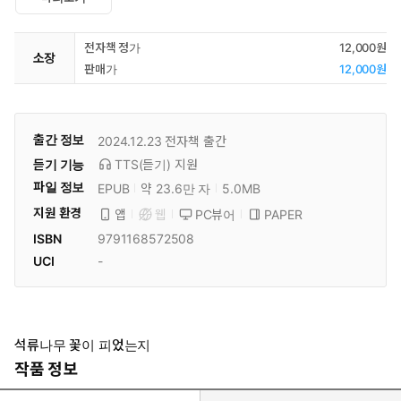
전자책 정가
12,000원
소장
판매가
12,000원
출간 정보
2024.12.23
전자책 출간
듣기 기능
TTS(듣기)
지원
파일 정보
EPUB
약 23.6만 자
5.0MB
지원 환경
PC뷰어
PAPER
앱
웹
ISBN
9791168572508
UCI
-
석류나무 꽃이 피었는지
작품 정보