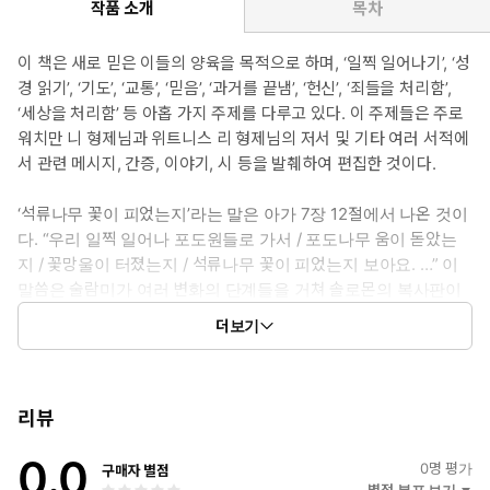
작품 소개
목차
이 책은 새로 믿은 이들의 양육을 목적으로 하며, ‘일찍 일어나기’, ‘성
경 읽기’, ‘기도’, ‘교통’, ‘믿음’, ‘과거를 끝냄’, ‘헌신’, ‘죄들을 처리함’,
‘세상을 처리함’ 등 아홉 가지 주제를 다루고 있다. 이 주제들은 주로
워치만 니 형제님과 위트니스 리 형제님의 저서 및 기타 여러 서적에
서 관련 메시지, 간증, 이야기, 시 등을 발췌하여 편집한 것이다.
‘석류나무 꽃이 피었는지’라는 말은 아가 7장 12절에서 나온 것이
다. “우리 일찍 일어나 포도원들로 가서 / 포도나무 움이 돋았는
지 / 꽃망울이 터졌는지 / 석류나무 꽃이 피었는지 보아요. …” 이
말씀은 술람미가 여러 변화의 단계들을 거쳐 솔로몬의 복사판이
된 후에도 더 전진하여 그의 동역자가 되어 그와 함께 포도원을
더보기
돌보아야 한다는 것을 말한다. 이 말씀은 또한 그리스도를 사랑
하는 사람은 궁극적으로 포도원인 교회 안에서 주님의 일을 분담
하여, 다른 사람들도 싹을 내고 꽃망울을 터뜨리며 꽃을 피울 수
있도록 도와서, 그들을 그리스도 안에서 성숙하게 하여 그리스도
리뷰
의 몸의 건축에 이르게 해야 한다는 것을 의미한다.
0.0
0
명 평가
구매자 별점
별점 분포 보기