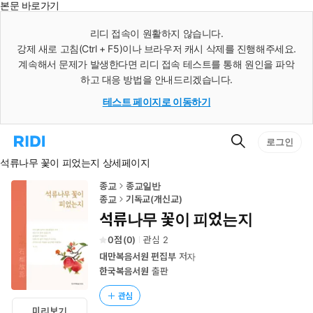
본문 바로가기
인
스
리디 접속이 원활하지 않습니다.
턴
강제 새로 고침(Ctrl + F5)이나 브라우저 캐시 삭제를 진행해주세요.
트
검
계속해서 문제가 발생한다면 리디 접속 테스트를 통해 원인을 파악
색
하고 대응 방법을 안내드리겠습니다.
테스트 페이지로 이동하기
검
리
로그인
색
디
석류나무 꽃이 피었는지 상세페이지
홈
으
로
종교
종교일반
이
종교
기독교(개신교)
동
석류나무 꽃이 피었는지
0
(
0
)
관심
2
대만복음서원 편집부
저자
한국복음서원
출판
관심
미리보기