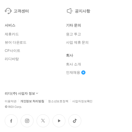
고객센터
공지사항
서비스
기타 문의
제휴카드
원고 투고
뷰어 다운로드
사업 제휴 문의
CP사이트
회사
리디바탕
회사 소개
인재채용
리디(주) 사업자 정보
이용약관
개인정보 처리방침
청소년보호정책
사업자정보확인
©
RIDI Corp.
페
인
트
유
틱
이
스
위
튜
톡
스
타
터
브