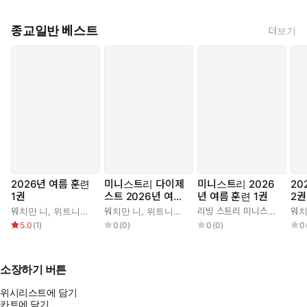
종교일반 베스트
더보기
2026년 여름 훈련
미니스트리 다이제
미니스트리 2026
20
1권
스트 2026년 여름
년 여름 훈련 1권
2권
훈련 1권
워치만 니
,
위트니스 리
워치만 니
,
위트니스 리
리빙 스트리 미니스트리 편집부
워치
5.0
(
1
)
0
(
0
)
0
(
0
)
0
소장하기 버튼
위시리스트에 담기
카트에 담기