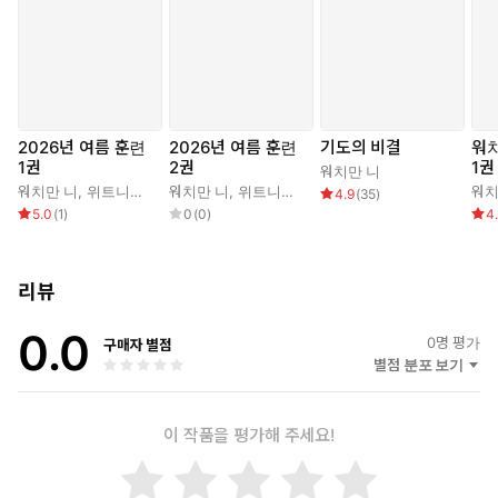
2026년 여름 훈련
2026년 여름 훈련
기도의 비결
워치
1권
2권
1권
워치만 니
생활
워치만 니
,
위트니스 리
워치만 니
,
위트니스 리
워치
4.9
(
35
)
5.0
(
1
)
0
(
0
)
4
리뷰
0.0
0
명 평가
구매자 별점
별점 분포 보기
이 작품을 평가해 주세요!