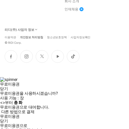
회사 소개
인재채용
리디(주) 사업자 정보
이용약관
개인정보 처리방침
청소년보호정책
사업자정보확인
©
RIDI Corp.
페
인
트
유
틱
이
스
위
튜
톡
스
타
터
브
북
그
램
무료이용권
닫기
무료이용권을 사용하시겠습니까?
사용 가능 :
장
<
>부터
총
화
무료이용권으로 대여합니다.
다른 방법으로 결제
무료이용권
닫기
무료이용권으로