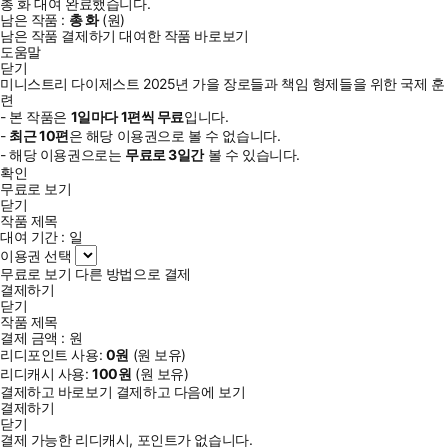
총
화
대여 완료했습니다.
남은 작품 :
총
화
(
원)
남은 작품 결제하기
대여한 작품 바로보기
도움말
닫기
미니스트리 다이제스트 2025년 가을 장로들과 책임 형제들을 위한 국제 훈
련
- 본 작품은
1일
마다
1
편씩 무료
입니다.
-
최근
10편
은 해당 이용권으로 볼 수 없습니다.
- 해당 이용권으로는
무료로
3일
간
볼 수 있습니다.
확인
무료로 보기
닫기
작품 제목
대여 기간 :
일
이용권 선택
무료로 보기
다른 방법으로 결제
결제하기
닫기
작품 제목
결제 금액 :
원
리디포인트 사용:
0
원
(
원 보유)
리디캐시 사용:
100
원
(
원 보유)
결제하고 바로보기
결제하고 다음에 보기
결제하기
닫기
결제 가능한 리디캐시, 포인트가 없습니다.