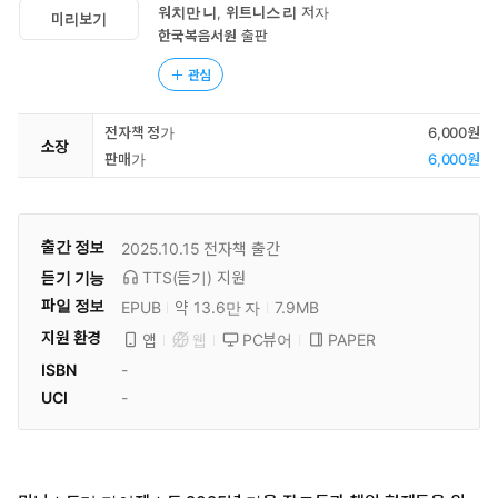
워치만 니
,
위트니스 리
저자
미리보기
한국복음서원
출판
관심
전자책 정가
6,000원
소장
판매가
6,000원
출간 정보
2025.10.15
전자책 출간
듣기 기능
TTS(듣기)
지원
파일 정보
EPUB
약 13.6만 자
7.9MB
지원 환경
PC뷰어
PAPER
앱
웹
ISBN
-
UCI
-