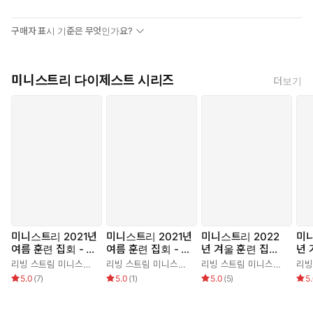
구매자 표시 기준은 무엇인가요?
미니스트리 다이제스트 시리즈
더보기
미니스트리 2021년
미니스트리 2021년
미니스트리 2022
미니
여름 훈련 집회 - 여
여름 훈련 집회 - 여
년 겨울 훈련 집회
년 
호수아기, 사사기,
호수아기, 사사기,
— 역대기상하, 에
— 
리빙 스트림 미니스트리 편집부
리빙 스트림 미니스트리 편집부
리빙 스트림 미니스트리 편집부
룻기 결정 연구 1권
룻기 결정 연구 2권
스라기, 느헤미야
스라
5.0
(
7
)
5.0
(
1
)
5.0
(
5
)
5
기, 에스더기 결정
기,
연구 1권
연구