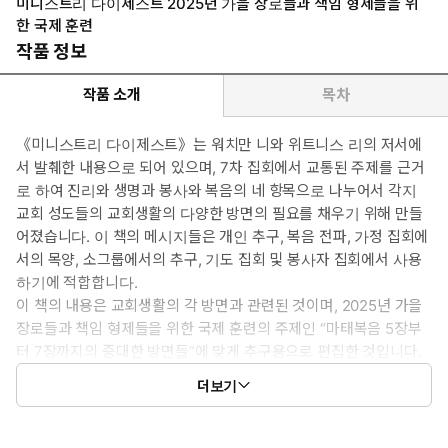
미니스트리 다이제스트 2025년 가을 장로들과 책임 형제들을 위
한 국제 훈련
작품 정보
작품 소개
목차
《미니스트리 다이제스트》는 워치만 니와 위트니스 리의 저서에
서 발췌한 내용으로 되어 있으며, 7차 집회에서 교통된 주제를 근거
로 하여 진리와 생명과 봉사와 복음의 네 항목으로 나누어서 각지
교회 성도들의 교회생활의 다양한 방면의 필요를 채우기 위해 만들
어졌습니다. 이 책의 메시지들은 개인 추구, 복음 전파, 가정 집회에
서의 목양, 소그룹에서의 추구, 기도 집회 및 봉사자 집회에서 사용
하기에 적합합니다.
이 책의 내용은 교회생활의 각 방면과 관련된 것이며, 2025년 가을
장로들과 책임 형제들을 위한 국제 훈련의 주제인 “마태복음 5장부
터 7장까지의 중대한 방면들”에 맞게 추구용으로 편집한 것입니다.
양식의 각 메시지와 관련된 다이제스트 부분을 ‘대조표’(9쪽)에 따
더보기
라 참고하여 추구함으로, 각 메시지의 부담 안으로 더 깊고 풍성
하게 들어갈 수 있습니다. ‘찬송하는 사람들’ 부분은 대만복음서
원에서 발행한 《찬송하는 사람들》이라는 계간지에 수록된 찬송