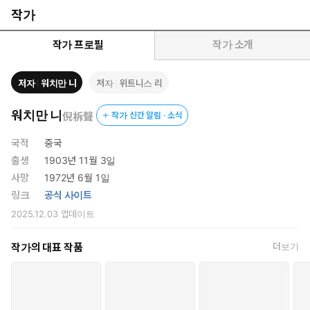
들과, 한국복음서원에서 발행한 찬송가 및 〈내 마음의 노래〉 증
작가
보판에 실린 찬송들을 소개한 것입니다.
작가 프로필
작가 소개
저자
워치만 니
저자
위트니스 리
워치만 니
倪柝聲
작가 신간 알림 · 소식
국적
중국
출생
1903년 11월 3일
사망
1972년 6월 1일
링크
공식 사이트
2025.12.03
업데이트
작가의 대표 작품
더보기