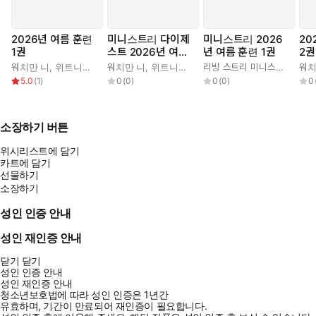
2026년 여름 훈련
미니스트리 다이제
미니스트리 2026
20
1권
스트 2026년 여름
년 여름 훈련 1권
2권
훈련 1권
워치만 니
,
위트니스 리
워치만 니
,
위트니스 리
리빙 스트리 미니스트리 편집부
워치
5.0
(
1
)
0
(
0
)
0
(
0
)
0
소장하기 버튼
위시리스트에 담기
카트에 담기
선물하기
소장하기
성인 인증 안내
성인 재인증 안내
닫기
닫기
성인 인증 안내
성인 재인증 안내
청소년보호법에 따라 성인 인증은 1년간
유효하며, 기간이 만료되어 재인증이 필요합니다.