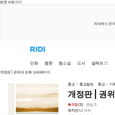
본문 바로가기
계속해서 문제
리
디
홈
으
만화
웹툰
웹소설
도서
셀렉트
로
이
개정판 | 권위와 순복 상세페이지
동
종교
종교일반
종교
기
개정판 | 권
5
(
2
)
관심
0
워치만 니
저자