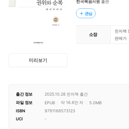
한국복음서원
출판
관심
전자책 
소장
판매가
미리보기
출간 정보
2025.10.28
전자책 출간
파일 정보
약 16.6만 자
EPUB
5.0MB
ISBN
9791168573123
UCI
-