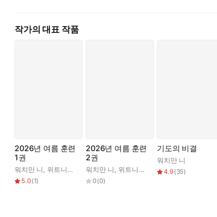
작가의 대표 작품
2026년 여름 훈련
2026년 여름 훈련
기도의 비결
1권
2권
워치만 니
워치만 니
,
위트니스 리
워치만 니
,
위트니스 리
4.9
(
35
)
5.0
(
1
)
0
(
0
)