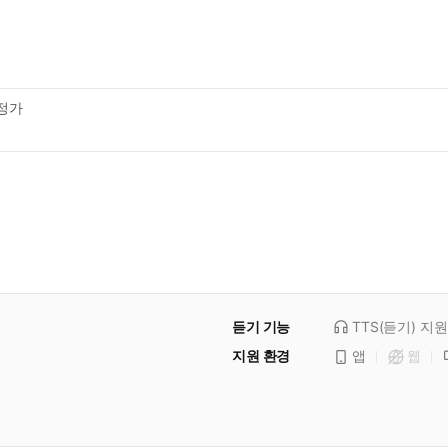
정가
듣기 기능
TTS(듣기)
지원
지원 환경
앱
웹