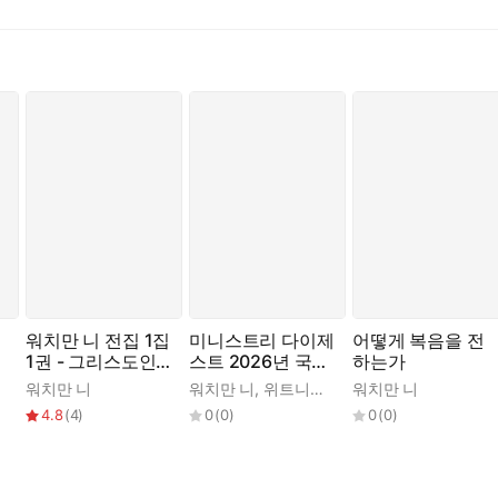
워치만 니 전집 1집
미니스트리 다이제
어떻게 복음을 전
1권 - 그리스도인
스트 2026년 국제
하는가
의 생활과 영적 전
현충일 섞임 특별
워치만 니
워치만 니
,
위트니스 리
워치만 니
쟁
집회
4.8
(
4
)
0
(
0
)
0
(
0
)