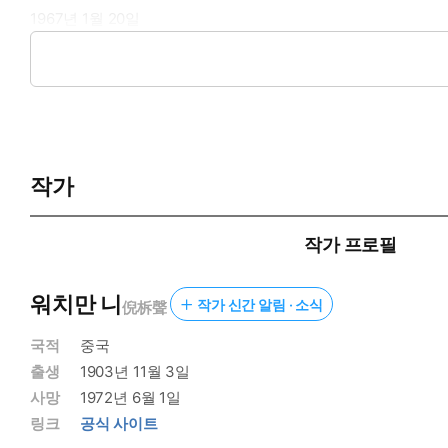
1967년 1월 20일
대만복음서원 편집부
* 한국어판 <권위와 순복>은 중문판에 기반하였으나, 분명한 
작가
작가 프로필
워치만 니
작가 신간 알림 · 소식
倪柝聲
국적
중국
출생
1903년 11월 3일
사망
1972년 6월 1일
링크
공식 사이트