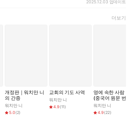
2025.12.03
업데이트
더보기
개정판｜워치만 니
교회의 기도 사역
영에 속한 사람 1권
의 간증
(중국어 원문 번역)
워치만 니
워치만 니
워치만 니
4.9
(
11
)
5.0
(
2
)
4.9
(
22
)