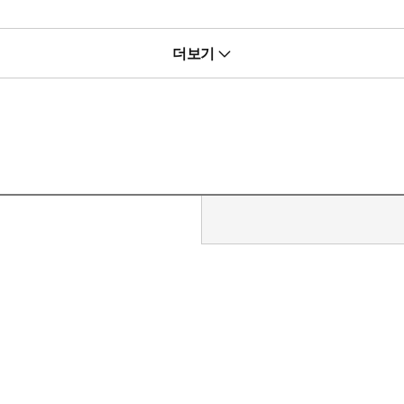
더보기
의미 전달을 위해 영문판을 참고하여 번역하였다.