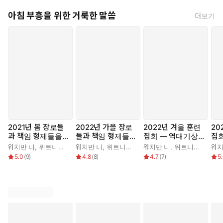
아침 부흥을 위한 거룩한 말씀
더보기
2021년 봄 장로들
2022년 가을 장로
2022년 겨울 훈련
20
과 책임 형제들을
들과 책임 형제들을
집회 ― 역대기상
집
위한 국제 훈련
위한 국제 훈련
하, 에스라기, 느헤
하,
워치만 니
,
위트니스 리
워치만 니
,
위트니스 리
워치만 니
,
위트니스 리
워치
미야기, 에스더기
미야
5.0
(
9
)
4.8
(
8
)
4.7
(
7
)
5
결정 연구 양식 1권
결정