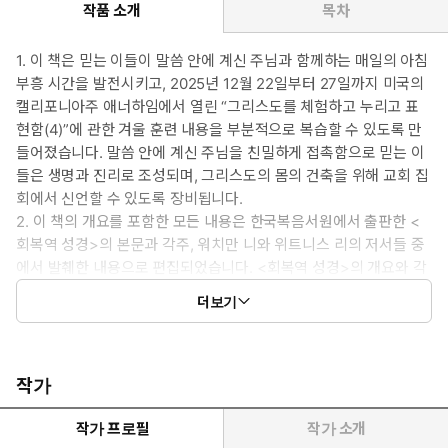
작품 소개
목차
1. 이 책은 믿는 이들이 말씀 안에 계신 주님과 함께하는 매일의 아침
부흥 시간을 발전시키고, 2025년 12월 22일부터 27일까지 미국의
캘리포니아주 애너하임에서 열린 “그리스도를 체험하고 누리고 표
현함(4)”에 관한 겨울 훈련 내용을 부분적으로 복습할 수 있도록 만
들어졌습니다. 말씀 안에 계신 주님을 친밀하게 접촉함으로 믿는 이
들은 생명과 진리로 조성되며, 그리스도의 몸의 건축을 위해 교회 집
회에서 신언할 수 있도록 장비됩니다.
2. 이 책의 개요를 포함한 모든 내용은 한국복음서원에서 출판한 <
회복역 성경>의 본문과 각주, 워치만 니와 위트니스 리의 저서들 중
에서 발췌한 내용으로 편집되었습니다. <회복역 성경>의 개요와 각
주와 관주의 저자는 위트니스 리입니다. 전집류의 경우 개정된 책들
더보기
에서 발췌하였습니다.
3. 이 책에 인용된 성경 본문은 <회복역 성경>을 사용하였습니다.
이 책에 인용된 찬송가는 한국복음서원에서 발간한 것입니다.
4. 이 책은 주(週) 단위로 나누어집니다. 매주 한 편의 훈련 메시지
작가
가 다루어집니다. 매주 처음에는 개요가 있고, 그다음에는 육 일
분의 본문 내용과 찬송가 한 곡이 있으며, 끝에는 필기를 위한 여
작가 프로필
작가 소개