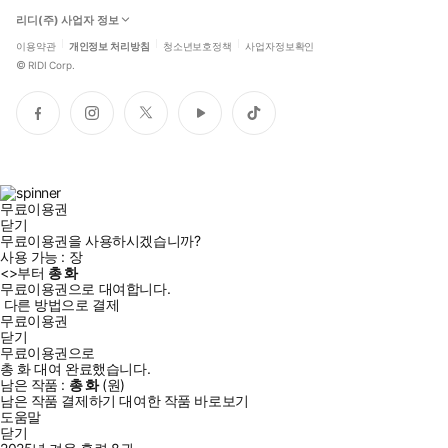
리디(주) 사업자 정보
이용약관
개인정보 처리방침
청소년보호정책
사업자정보확인
©
RIDI Corp.
페
인
트
유
틱
이
스
위
튜
톡
스
타
터
브
북
그
램
무료이용권
닫기
무료이용권을 사용하시겠습니까?
사용 가능 :
장
<
>부터
총
화
무료이용권으로 대여합니다.
다른 방법으로 결제
무료이용권
닫기
무료이용권으로
총
화
대여 완료했습니다.
남은 작품 :
총
화
(
원)
남은 작품 결제하기
대여한 작품 바로보기
도움말
닫기