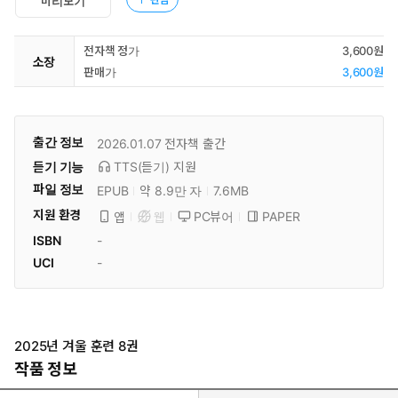
미리보기
전자책 정가
3,600원
소장
판매가
3,600원
출간 정보
2026.01.07
전자책 출간
듣기 기능
TTS(듣기)
지원
파일 정보
EPUB
약 8.9만 자
7.6MB
지원 환경
PC뷰어
PAPER
앱
웹
ISBN
-
UCI
-
2025년 겨울 훈련 8권
작품 정보