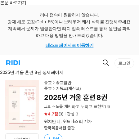
본문 바로가기
인
스
리디 접속이 원활하지 않습니다.
턴
강제 새로 고침(Ctrl + F5)이나 브라우저 캐시 삭제를 진행해주세요.
트
검
계속해서 문제가 발생한다면 리디 접속 테스트를 통해 원인을 파악
색
하고 대응 방법을 안내드리겠습니다.
테스트 페이지로 이동하기
검
리
로그인
색
디
2025년 겨울 훈련 8권 상세페이지
홈
으
로
종교
종교일반
이
종교
기독교(개신교)
동
2025년 겨울 훈련 8권
그리스도를 체험하고 누리고 표현함(4)
4.7
(
3
)
관심
3
워치만 니
,
위트니스 리
저자
한국복음서원
출판
관심