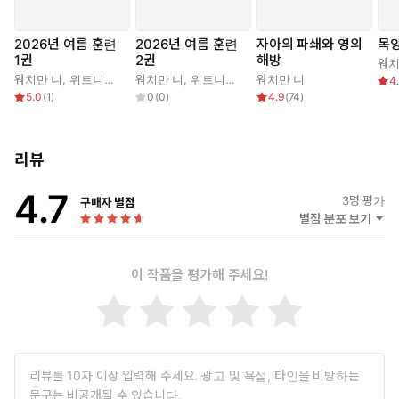
2026년 여름 훈련
2026년 여름 훈련
자아의 파쇄와 영의
목양
1권
2권
해방
워치
워치만 니
,
위트니스 리
워치만 니
,
위트니스 리
워치만 니
4
5.0
(
1
)
0
(
0
)
4.9
(
74
)
리뷰
4.7
3
명 평가
구매자 별점
별점 분포 보기
이 작품을 평가해 주세요!