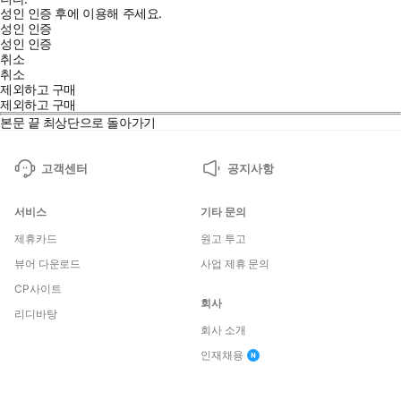
성인 인증 후에 이용해 주세요.
성인 인증
성인 인증
취소
취소
제외하고 구매
제외하고 구매
본문 끝
최상단으로 돌아가기
고객센터
공지사항
서비스
기타 문의
제휴카드
원고 투고
뷰어 다운로드
사업 제휴 문의
CP사이트
회사
리디바탕
회사 소개
인재채용