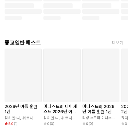
종교일반 베스트
더보기
2026년 여름 훈련
미니스트리 다이제
미니스트리 2026
20
1권
스트 2026년 여름
년 여름 훈련 1권
2권
훈련 1권
워치만 니
,
위트니스 리
워치만 니
,
위트니스 리
리빙 스트리 미니스트리 편집부
워치
5.0
(
1
)
0
(
0
)
0
(
0
)
0