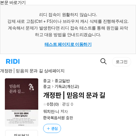
본문 바로가기
인
스
리디 접속이 원활하지 않습니다.
턴
강제 새로 고침(Ctrl + F5)이나 브라우저 캐시 삭제를 진행해주세요.
트
검
계속해서 문제가 발생한다면 리디 접속 테스트를 통해 원인을 파악
색
하고 대응 방법을 안내드리겠습니다.
테스트 페이지로 이동하기
검
리
로그인
색
디
개정판 | 믿음의 문과 길 상세페이지
홈
으
로
종교
종교일반
이
종교
기독교(개신교)
동
개정판 | 믿음의 문과 길
0
(
0
)
관심
0
워치만 니
저자
한국복음서원
출판
관심
미리보기