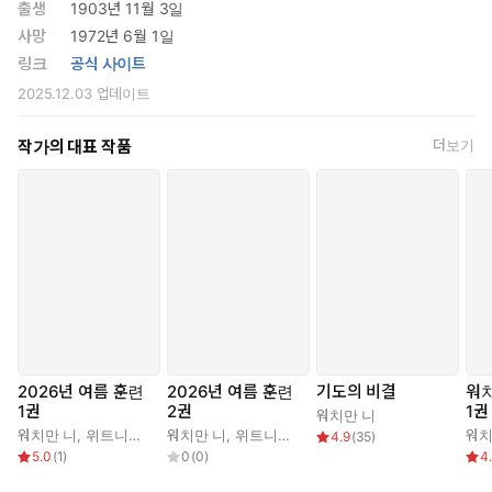
출생
1903년 11월 3일
사망
1972년 6월 1일
링크
공식 사이트
2025.12.03
업데이트
작가의 대표 작품
더보기
2026년 여름 훈련
2026년 여름 훈련
기도의 비결
워치
1권
2권
1권
워치만 니
생활
워치만 니
,
위트니스 리
워치만 니
,
위트니스 리
워치
4.9
(
35
)
5.0
(
1
)
0
(
0
)
4