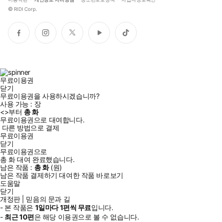
©
RIDI Corp.
페
인
트
유
틱
이
스
위
튜
톡
스
타
터
브
북
그
램
무료이용권
닫기
무료이용권을 사용하시겠습니까?
사용 가능 :
장
<
>부터
총
화
무료이용권으로 대여합니다.
다른 방법으로 결제
무료이용권
닫기
무료이용권으로
총
화
대여 완료했습니다.
남은 작품 :
총
화
(
원)
남은 작품 결제하기
대여한 작품 바로보기
도움말
닫기
개정판 | 믿음의 문과 길
- 본 작품은
1일
마다
1
편씩 무료
입니다.
-
최근
10편
은 해당 이용권으로 볼 수 없습니다.