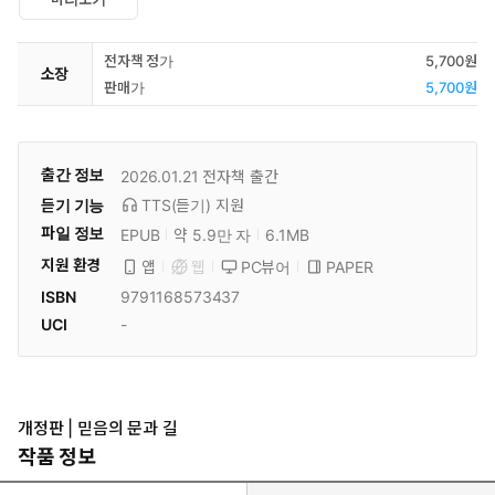
전자책 정가
5,700원
소장
판매가
5,700원
출간 정보
2026.01.21
전자책 출간
듣기 기능
TTS(듣기)
지원
파일 정보
EPUB
약 5.9만 자
6.1MB
지원 환경
PC뷰어
PAPER
앱
웹
ISBN
9791168573437
UCI
-
개정판 | 믿음의 문과 길
작품 정보