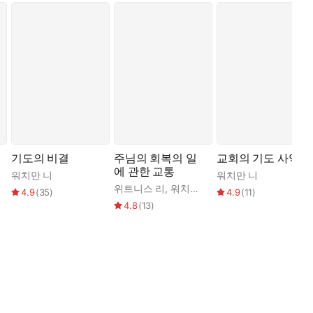
기도의 비결
주님의 회복의 일
교회의 기도 사역
에 관한 교통
워치만 니
워치만 니
위트니스 리
,
워치만 니
4.9
(
35
)
4.9
(
11
)
4.8
(
13
)