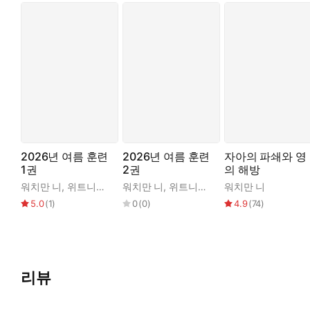
2026년 여름 훈련
2026년 여름 훈련
자아의 파쇄와 영
1권
2권
의 해방
워치만 니
,
위트니스 리
워치만 니
,
위트니스 리
워치만 니
5.0
(
1
)
0
(
0
)
4.9
(
74
)
리뷰