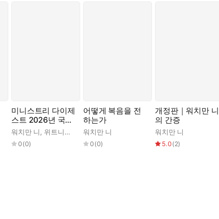
미니스트리 다이제
어떻게 복음을 전
개정판｜워치만 니
스트 2026년 국제
하는가
의 간증
현충일 섞임 특별
워치만 니
,
위트니스 리
워치만 니
워치만 니
집회
0
(
0
)
0
(
0
)
5.0
(
2
)