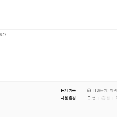
정가
듣기 기능
TTS(듣기)
지원
지원 환경
앱
웹