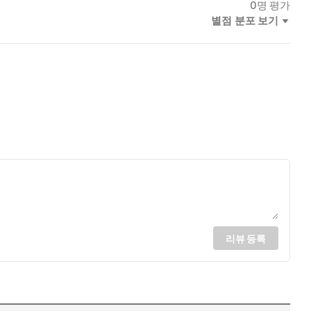
0
명 평가
별점 분포 보기
리뷰 등록