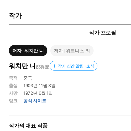
작가
작가 프로필
저자
워치만 니
저자
위트니스 리
워치만 니
작가 신간 알림 · 소식
倪柝聲
국적
중국
출생
1903년 11월 3일
사망
1972년 6월 1일
링크
공식 사이트
작가의 대표 작품