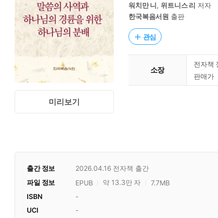
워치만 니
,
위트니스 리
저자
한국복음서원
출판
관심
전자책 
소장
판매가
미리보기
출간 정보
2026.04.16
전자책 출간
파일 정보
약 13.3만 자
EPUB
7.7MB
ISBN
-
UCI
-