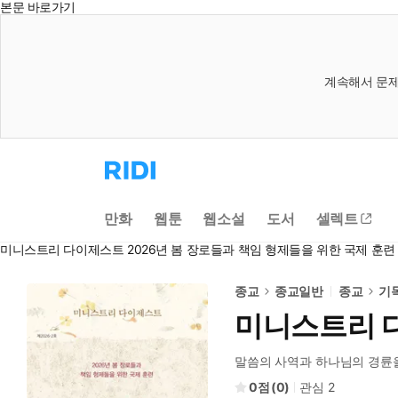
본문 바로가기
계속해서 문제
리
디
홈
으
만화
웹툰
웹소설
도서
셀렉트
로
이
미니스트리 다이제스트 2026년 봄 장로들과 책임 형제들을 위한 국제 훈
동
종교
종교일반
종교
기
미니스트리 다
말씀의 사역과 하나님의 경륜
0
(
0
)
관심
2