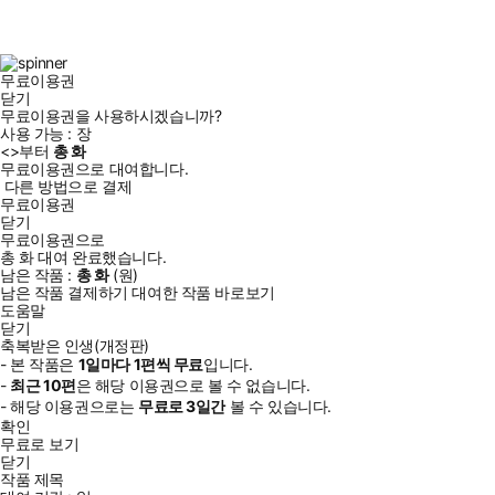
스
타
터
브
북
그
램
무료이용권
닫기
무료이용권을 사용하시겠습니까?
사용 가능 :
장
<
>부터
총
화
무료이용권으로 대여합니다.
다른 방법으로 결제
무료이용권
닫기
무료이용권으로
총
화
대여 완료했습니다.
남은 작품 :
총
화
(
원)
남은 작품 결제하기
대여한 작품 바로보기
도움말
닫기
축복받은 인생(개정판)
- 본 작품은
1일
마다
1
편씩 무료
입니다.
-
최근
10편
은 해당 이용권으로 볼 수 없습니다.
- 해당 이용권으로는
무료로
3일
간
볼 수 있습니다.
확인
무료로 보기
닫기
작품 제목