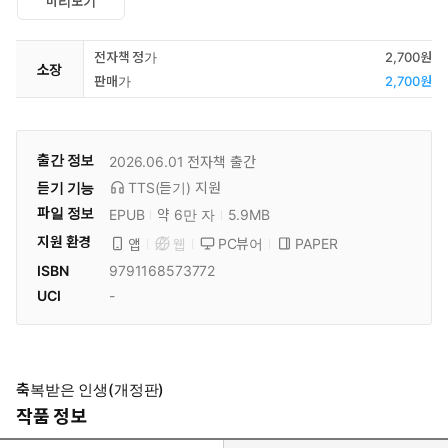
미리보기
전자책 정가
2,700원
소장
판매가
2,700원
출간 정보
2026.06.01
전자책 출간
듣기 기능
TTS(듣기)
지원
파일 정보
EPUB
약 6만 자
5.9MB
지원 환경
PC뷰어
PAPER
앱
웹
ISBN
9791168573772
UCI
-
축복받은 인생(개정판)
작품 정보