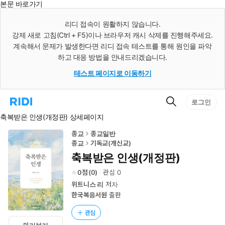
본문 바로가기
인
스
리디 접속이 원활하지 않습니다.
턴
강제 새로 고침(Ctrl + F5)이나 브라우저 캐시 삭제를 진행해주세요.
트
검
계속해서 문제가 발생한다면 리디 접속 테스트를 통해 원인을 파악
색
하고 대응 방법을 안내드리겠습니다.
테스트 페이지로 이동하기
검
리
로그인
색
디
축복받은 인생(개정판) 상세페이지
홈
으
로
종교
종교일반
이
종교
기독교(개신교)
동
축복받은 인생(개정판)
0
(
0
)
관심
0
위트니스 리
저자
한국복음서원
출판
관심