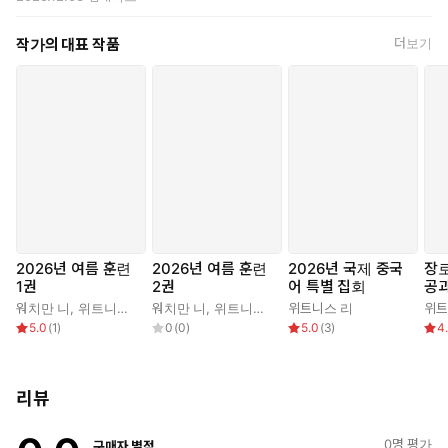
작가의 대표 작품
더보기
2026년 여름 훈련
2026년 여름 훈련
2026년 국제 중국
장로
1권
2권
어 특별 집회
공과
워치만 니
,
위트니스 리
워치만 니
,
위트니스 리
위트니스 리
위트
5.0
(
1
)
0
(
0
)
5.0
(
3
)
4
리뷰
0
명 평가
구매자 별점