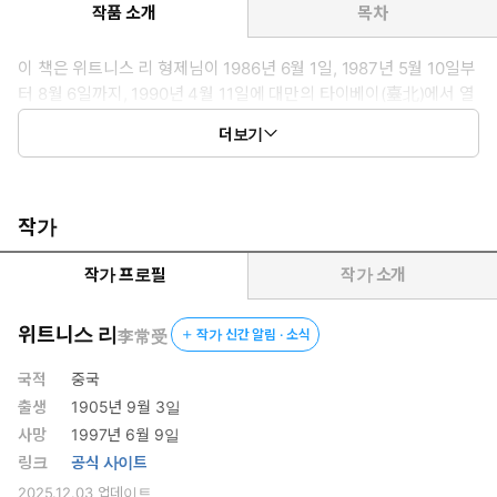
작품 소개
목차
이 책은 위트니스 리 형제님이 1986년 6월 1일, 1987년 5월 10일부
터 8월 6일까지, 1990년 4월 11일에 대만의 타이베이(臺北)에서 열
린 각종 특별 집회와 전시간 훈련에서 전한 메시지들을 모은 것입니
더보기
다.
작가
작가 프로필
작가 소개
위트니스 리
李常受
작가 신간 알림 · 소식
국적
중국
출생
1905년 9월 3일
사망
1997년 6월 9일
링크
공식 사이트
2025.12.03
업데이트