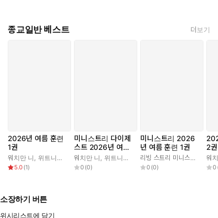
종교일반 베스트
더보기
2026년 여름 훈련
미니스트리 다이제
미니스트리 2026
20
1권
스트 2026년 여름
년 여름 훈련 1권
2권
훈련 1권
워치만 니
,
위트니스 리
워치만 니
,
위트니스 리
리빙 스트리 미니스트리 편집부
워치
5.0
(
1
)
0
(
0
)
0
(
0
)
0
소장하기 버튼
위시리스트에 담기