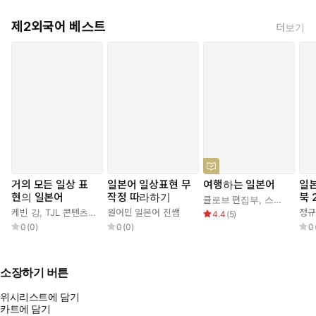
제2외국어 베스트
더보기
거의 모든 일상 표
일본어 일상표현 무
여행하는 일본어
일본
현의 일본어
작정 따라하기
북 
클로브 편집부
,
스미레
케빈 강
,
TJL 콘텐츠 연구소
원어민 일본어 진쌤
정규
4.4
(
5
)
0
(
0
)
0
(
0
)
0
소장하기 버튼
위시리스트에 담기
카트에 담기