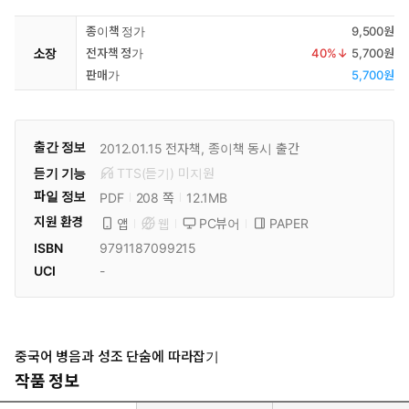
종이책 정가
9,500원
소장
전자책 정가
40
%↓
5,700원
판매가
5,700원
출간 정보
2012.01.15
전자책, 종이책 동시 출간
듣기 기능
TTS(듣기)
미
지원
파일 정보
PDF
12.1MB
208 쪽
지원 환경
PC뷰어
PAPER
앱
웹
ISBN
9791187099215
UCI
-
중국어 병음과 성조 단숨에 따라잡기
작품 정보