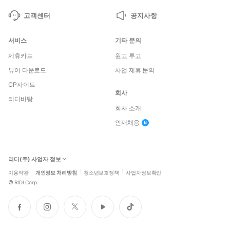
고객센터
공지사항
서비스
기타 문의
제휴카드
원고 투고
뷰어 다운로드
사업 제휴 문의
CP사이트
회사
리디바탕
회사 소개
인재채용
리디(주) 사업자 정보
이용약관
개인정보 처리방침
청소년보호정책
사업자정보확인
©
RIDI Corp.
페
인
트
유
틱
이
스
위
튜
톡
스
타
터
브