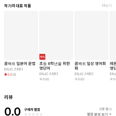
작가의 대표 작품
더보기
콤팩트 일본어 문법
초등 6학년을 위한
콤팩트 일상 영어회
레몬
영단어
화
영
ENJC 스터디
ENJC 스터디
ENJC 스터디
EN
5.0
(
2
)
0
(
0
)
0
(
0
)
0
리뷰
0.0
0
명 평가
구매자 별점
별점 분포 보기