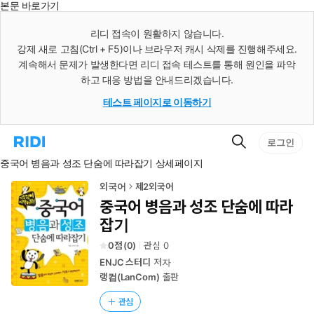
본문 바로가기
인
스
리디 접속이 원활하지 않습니다.
턴
강제 새로 고침(Ctrl + F5)이나 브라우저 캐시 삭제를 진행해주세요.
트
검
계속해서 문제가 발생한다면 리디 접속 테스트를 통해 원인을 파악
색
하고 대응 방법을 안내드리겠습니다.
테스트 페이지로 이동하기
검
리
로그인
색
디
중국어 병음과 성조 단숨에 따라잡기 상세페이지
홈
으
로
외국어
제2외국어
이
중국어 병음과 성조 단숨에 따라
동
잡기
0
(
0
)
관심
0
ENJC 스터디
저자
랭컴(LanCom)
출판
관심