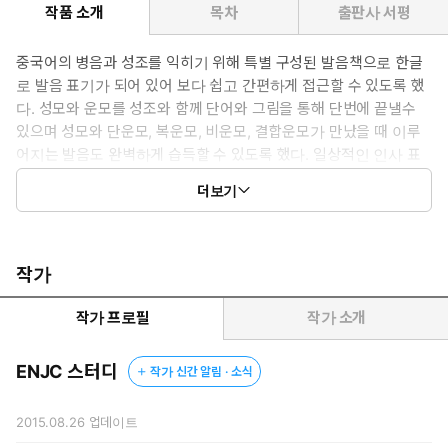
작품 소개
목차
출판사 서평
중국어의 병음과 성조를 익히기 위해 특별 구성된 발음책으로 한글
로 발음 표기가 되어 있어 보다 쉽고 간편하게 접근할 수 있도록 했
다. 성모와 운모를 성조와 함께 단어와 그림을 통해 단번에 끝낼수
있으며 성모와 단운모, 복운모, 비운모, 결합운모가 만났을 때 이루
어지는 발음도 완벽하게 습득할 수 있도록 했다. 일상적인 인사 표
현 등을 통해 간단한 중국어 문장과 발음을 이해하고 초급과정에서
더보기
반드시 익혀야 할 간체자를 제대로 익힐 수 있다.
작가
작가 프로필
작가 소개
ENJC 스터디
작가 신간 알림 · 소식
2015.08.26
업데이트