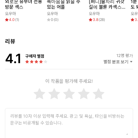
외로운 유부녀 전용
속마음을 읽을 수
[퍼니]술자리 귀갓
1분
방문 섹스
있는 어플
길에 불륜 카섹스 ~
도 
후배의 격렬한 허리
오우마
오우마
오우마
오우
놀림에 삐걱삐걱 흔
4.0
(
1
)
0
(
0
)
3.8
(
28
)
3
들리는 시트!
리뷰
4.1
12
명 평가
구매자 별점
별점 분포 보기
이 작품을 평가해 주세요!