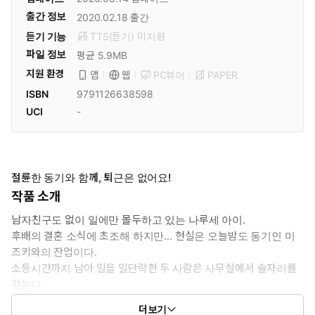
출간 정보
2020.02.18
출간
듣기 기능
TTS(듣기)
미
지원
파일 정보
평균 5.9MB
지원 환경
PC뷰어
PAPER
앱
웹
ISBN
9791126638598
UCI
-
절륜한 동기와 함께, 퇴근은 없어요!
작품 소개
남자친구도 없이 일에만 몰두하고 있는 나루세 아이.
후배의 결혼 소식에 초조해 하지만... 현실은 오늘밤도 동기인 미
즈키와의 잔업이다.
소등시간까지 남아 일을 일단락한 두 사람은 사무실에서 술자리를
갖는다.
술김에 본심을 뱉어내던 아이는 갑작스런 미즈키의 키스를 피하
더보기