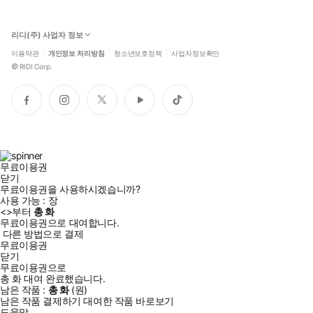
리디(주) 사업자 정보
이용약관
개인정보 처리방침
청소년보호정책
사업자정보확인
©
RIDI Corp.
페
인
트
유
틱
이
스
위
튜
톡
스
타
터
브
북
그
램
무료이용권
닫기
무료이용권을 사용하시겠습니까?
사용 가능 :
장
<
>부터
총
화
무료이용권으로 대여합니다.
다른 방법으로 결제
무료이용권
닫기
무료이용권으로
총
화
대여 완료했습니다.
남은 작품 :
총
화
(
원)
남은 작품 결제하기
대여한 작품 바로보기
도움말