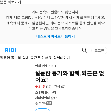
본문 바로가기
인
스
리디 접속이 원활하지 않습니다.
턴
강제 새로 고침(Ctrl + F5)이나 브라우저 캐시 삭제를 진행해주세요.
트
검
계속해서 문제가 발생한다면 리디 접속 테스트를 통해 원인을 파악
색
하고 대응 방법을 안내드리겠습니다.
테스트 페이지로 이동하기
검
리
로그인
색
디
절륜한 동기와 함께, 퇴근은 없어요! 상세페이지
홈
으
로
만화 연재
19+
이
절륜한 동기와 함께, 퇴근은 없
동
어요!
4.1
(
12
)
관심
97
오우마
글, 그림
지티이엔티
출판
총 27화