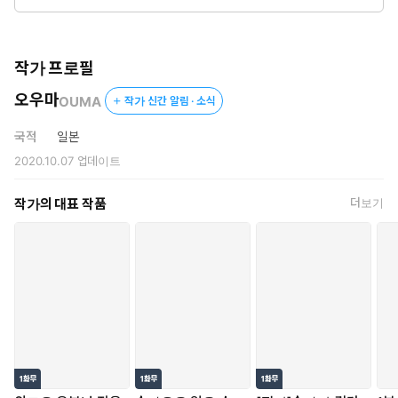
지 못하고... ⓒOUMA／©Mobile Media Research
작가 프로필
오우마
OUMA
작가 신간 알림 · 소식
국적
일본
2020.10.07
업데이트
작가의 대표 작품
더보기