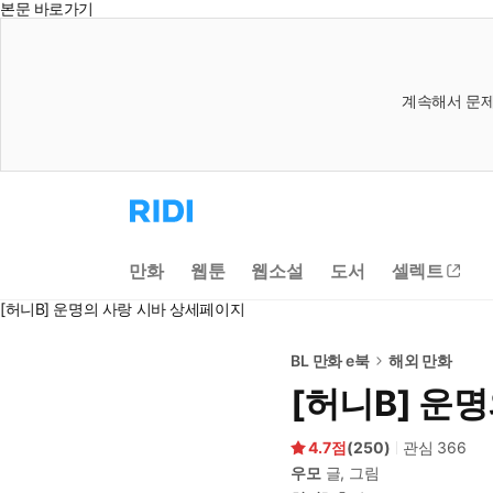
본문 바로가기
계속해서 문제
리
디
홈
으
만화
웹툰
웹소설
도서
셀렉트
로
이
[허니B] 운명의 사랑 시바 상세페이지
동
BL 만화 e북
해외 만화
[허니B] 운
4.7
(
250
)
관심
366
우모
글, 그림