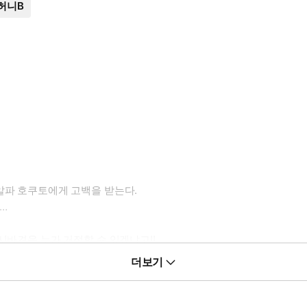
허니B
알파 호쿠토에게 고백을 받는다.
…
시바견을 누가 거절할 수 있겠냐고!!
더보기