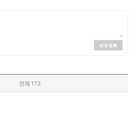
리뷰 등록
전체
172