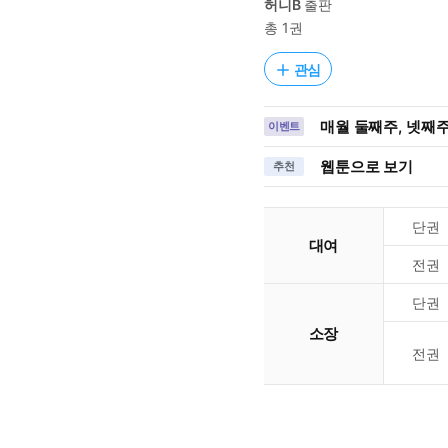
허니B
출판
총 1권
관심
매월 둘째주, 넷째주
이벤트
웹툰으로 보기
추천
단권
대여
전권
단권
소장
전권