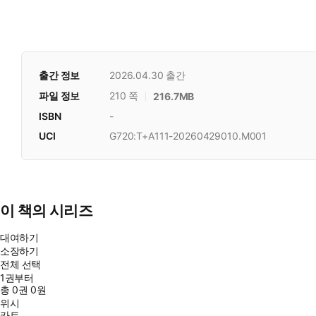
출간 정보
2026.04.30
출간
파일 정보
210 쪽
216.7MB
ISBN
-
UCI
G720:T+A111-20260429010.M001
이 책의 시리즈
대여하기
소장하기
전체 선택
1권부터
총
0
권
0원
위시
카트