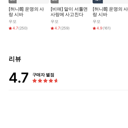
[허니B] 운명의 사
[비애] 말이 서툴면
[허니B] 운명의 
랑 시바
사랑에 사고친다
랑 시바
우모
우모
우모
4.7
(
250
)
4.7
(
259
)
4.9
(
161
)
리뷰
4.7
구매자 별점