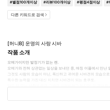
#
별점100개이상
#
리뷰100개이상
#
평점4점이상
#
다른 키워드로 검색
[허니B] 운명의 사랑 시바
작품 소개
오메가이지만 발정기가 없는 렌.
오메가와 전혀 상관없는 일상을 보내던 중, 매칭 어플에서 만난 
그것도 사람의 모습이 아닌, 폭신하고 귀여운 시바견의 모습으로
특수한 능력을 가진 대신 지치면 시바견이 되는 호쿠토.
말도 안 되는 상황에 렌은 고백을 거절하려고 하지만, 이 귀여운 
개와 사람을 오가는 복실복실 오메가버스!
ⓒBrite Publishing