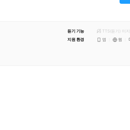
듣기 기능
TTS(듣기)
미
지
지원 환경
앱
웹