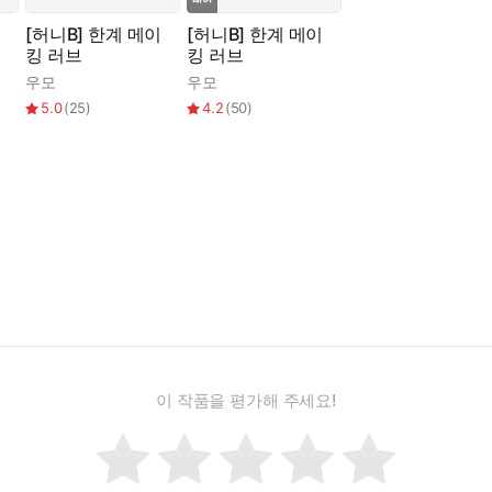
사
[허니B] 한계 메이
[허니B] 한계 메이
킹 러브
킹 러브
우모
우모
5.0
(
25
)
4.2
(
50
)
이 작품을 평가해 주세요!